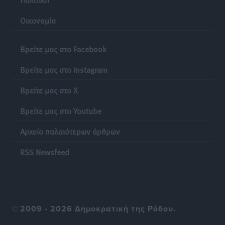
Δεκατέσσερα ονόματα στο τραπέζι για το ψηφοδέλτιο
Οικονομία
του ΠΑΣΟΚ στα Δωδεκάνησα
Τοπικές Ειδήσεις
•
πριν 24 ώρες
Βρείτε μας στο Facebook
Πιλοτικό πρόγραμμα για την αντιμετώπιση του
Βρείτε μας στο Instagram
λαγοκέφαλου σε Νότιο Αιγαίο και Κρήτη
Βρείτε μας στο X
Τοπικές Ειδήσεις
•
πριν 24 ώρες
Βρείτε μας στο Youtube
Οι θαυματουργές Παναγίες της Δωδεκανήσου: Τα
Αρχείο παλαιότερων άρθρων
προσωνύμια και οι θρύλοι
Ρεπορτάζ
•
πριν 24 ώρες
RSS Newsfeed
©
2009 - 2026 Δημοκρατική της Ρόδου.