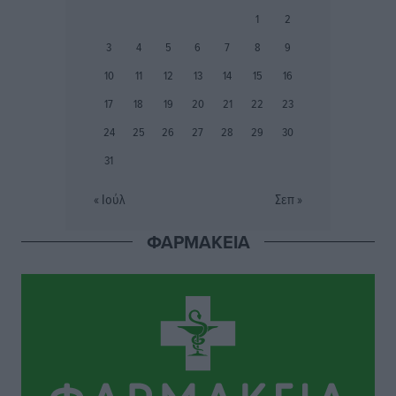
1
2
Τα Γλυπτά του Παρθενώνα ως προσωπικό δώρο στον
3
4
5
6
7
8
9
Τραμπ
Δημο-Κρίσεις
•
πριν 20 ώρες
10
11
12
13
14
15
16
17
18
19
20
21
22
23
Το στενό της Κρεμαστής μπήκε στη λίστα των 7
24
25
26
27
28
29
30
θαυμάτων της αναμονής
31
Δημο-Κρίσεις
•
πριν 20 ώρες
« Ιούλ
Σεπ »
ΣΕΤΕ: Σημαντική θεσμική εξέλιξη η ΚΥΑ για το ΕΧΠ
για τον τουρισμό
ΦΑΡΜΑΚΕΙΑ
Ειδήσεις
•
πριν 20 ώρες
Γ. Χατζημάρκος: “Δύο μεγάλες δεσμεύσεις
Γεωργιάδη” – Κίνητρα για τους γιατρούς των νησιών
και συνεργασία Ρόδου με το Αττικόν για το
Ακτινοθεραπευτικό
Τοπικές Ειδήσεις
•
πριν 20 ώρες