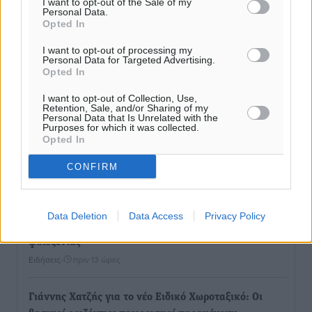
I want to opt-out of the Sale of my
αγάπης για τα παιδιά
Personal Data.
Opted In
Τοπικές Ειδήσεις
•
πριν 13 ώρες
I want to opt-out of processing my
Personal Data for Targeted Advertising.
Τουρισμός: Με θετικό πρόσημο έως τώρα η χρονιά,
Opted In
παρά τα σκαμπανεβάσματα
I want to opt-out of Collection, Use,
Ειδήσεις
•
πριν 13 ώρες
Retention, Sale, and/or Sharing of my
Personal Data that Is Unrelated with the
Purposes for which it was collected.
Χαρ. Ναβροζίδης στον RV «Σε τρία χρόνια θα είμαστε
Opted In
η πιο ψηφιακή Περιφέρεια της χώρας» Δημοπρατείται
CONFIRM
το έργο ψηφιακού μετασχηματισμού
Τοπικές Ειδήσεις
•
πριν 13 ώρες
Data Deletion
Data Access
Privacy Policy
Airbnb vs ξενοδοχεία – Πώς αλλάζει ο χάρτης της
φιλοξενίας
Ειδήσεις
•
πριν 13 ώρες
Γιάννης Χατζής για το νέο Ειδικό Χωροταξικό: Οι