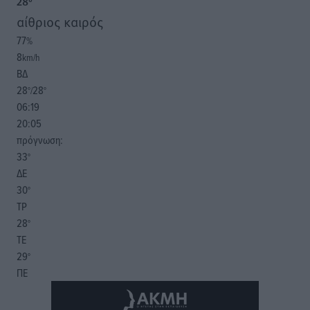
28
°
αίθριος καιρός
77
%
8
km/h
ΒΔ
28
28
°/
°
06:19
20:05
πρόγνωση:
33
°
ΔΕ
30
°
ΤΡ
28
°
ΤΕ
29
°
ΠΕ