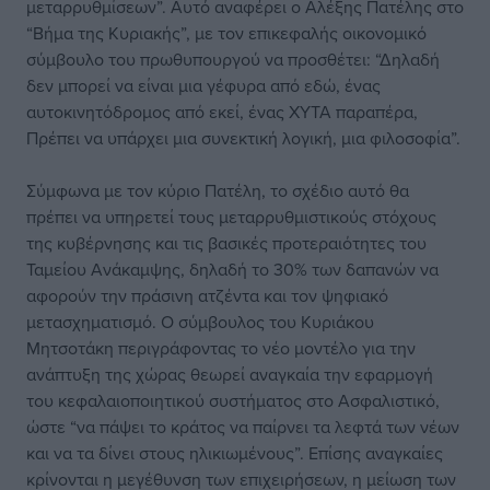
μεταρρυθμίσεων”. Αυτό αναφέρει ο Αλέξης Πατέλης στο
“Βήμα της Κυριακής”, με τον επικεφαλής οικονομικό
σύμβουλο του πρωθυπουργού να προσθέτει: “Δηλαδή
δεν μπορεί να είναι μια γέφυρα από εδώ, ένας
αυτοκινητόδρομος από εκεί, ένας ΧΥΤΑ παραπέρα,
Πρέπει να υπάρχει μια συνεκτική λογική, μια φιλοσοφία”.
Σύμφωνα με τον κύριο Πατέλη, το σχέδιο αυτό θα
πρέπει να υπηρετεί τους μεταρρυθμιστικούς στόχους
της κυβέρνησης και τις βασικές προτεραιότητες του
Ταμείου Ανάκαμψης, δηλαδή το 30% των δαπανών να
αφορούν την πράσινη ατζέντα και τον ψηφιακό
μετασχηματισμό. Ο σύμβουλος του Κυριάκου
Μητσοτάκη περιγράφοντας το νέο μοντέλο για την
ανάπτυξη της χώρας θεωρεί αναγκαία την εφαρμογή
του κεφαλαιοποιητικού συστήματος στο Ασφαλιστικό,
ώστε “να πάψει το κράτος να παίρνει τα λεφτά των νέων
και να τα δίνει στους ηλικιωμένους”. Επίσης αναγκαίες
κρίνονται η μεγέθυνση των επιχειρήσεων, η μείωση των