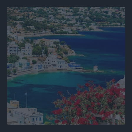
Αθλητικά
•
πριν 22 ώρες
Φοιτητική στέγη: «Φωτιά» τα ενοίκια σε Αθήνα και
Θεσσαλονίκη – Έως 800 ευρώ στο Ρέθυμνο
Ειδήσεις
•
πριν 22 ώρες
Η Τουρκία σε νέο «κρεσέντο» προκλήσεων στο Αιγαίο
με 18 παραβάσεις και παραβιάσεις
Ειδήσεις
•
πριν 22 ώρες
Θερινές εκπτώσεις 2026 έως τις 31 Αυγούστου – Τι
πρέπει να προσέξουν οι καταναλωτές
Ειδήσεις
•
πριν 22 ώρες
ΑΔΜΗΕ: Ολοκληρώνεται η ηλεκτρική διασύνδεση των
Κυκλάδων, τα οφέλη
Ειδήσεις
•
πριν 22 ώρες