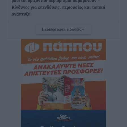
βασικοί οριζόντιοι περιορισμοί παραμένουν –
Κίνδυνος για επενδύσεις, περιουσίες και τοπική
ανάπτυξη
Τοπικές Ειδήσεις
•
πριν 14 ώρες
Περισσότερες ειδήσεις
Ευ. Τουρνάς: Απέναντι σε ακραία καιρικά φαινόμενα
δεν υπάρχουν περιθώρια εφησυχασμού
Ειδήσεις
•
πριν 14 ώρες
Στον Άγιο Νικόλαο Χάλκης ανοίγει ξανά το
ανανεωμένο εκκλησιαστικό μουσείο από τη Λέσχη
Lions Χάλκης
Τοπικές Ειδήσεις
•
πριν 14 ώρες
Ρόδος: «Βουλιάζει» από τουρίστες – Πάνω από 1 εκατ.
επιβάτες και 55 κρουαζιερόπλοια
Τοπικές Ειδήσεις
•
πριν 14 ώρες