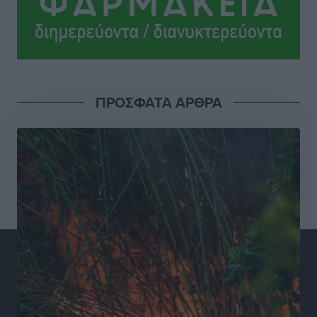
Σούπερ μάρκετ: Διευρύνεται η εθνική πρωτοβουλία
για τις τιμές – Eρχονται νέες συμμετοχές εταιρειών
Ειδήσεις
•
πριν 21 ώρες
ΠΡΟΣΦΑΤΑ ΑΡΘΡΑ
Συνελήφθησαν έξι άτομα για ηχορύπανση από
καταστήματα στο Νότιο Αιγαίο
Τοπικές Ειδήσεις
•
πριν 21 ώρες
15 Αυγούστου 2026: Πώς θα πληρωθούν όσοι
εργαστούν την αργία – Τι ισχύει για πενθήμερο,
εξαήμερο και άδειες
Ειδήσεις
•
πριν 21 ώρες
Πλούσιο πολιτιστικό πρόγραμμα τον Αύγουστο από
τον Δήμο Ρόδου
Πολιτιστικά
•
πριν 21 ώρες