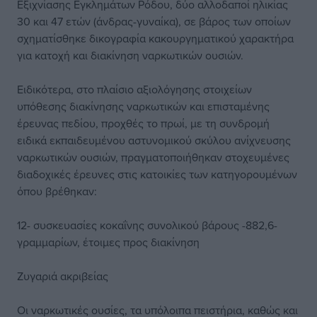
Εξιχνίασης Εγκλημάτων Ρόδου, δύο αλλοδαποί ηλικίας
30 και 47 ετών (άνδρας-γυναίκα), σε βάρος των οποίων
σχηματίσθηκε δικογραφία κακουργηματικού χαρακτήρα
για κατοχή και διακίνηση ναρκωτικών ουσιών.
Ειδικότερα, στο πλαίσιο αξιολόγησης στοιχείων
υπόθεσης διακίνησης ναρκωτικών και επισταμένης
έρευνας πεδίου, προχθές το πρωί, με τη συνδρομή
ειδικά εκπαιδευμένου αστυνομικού σκύλου ανίχνευσης
ναρκωτικών ουσιών, πραγματοποιήθηκαν στοχευμένες
διαδοχικές έρευνες στις κατοικίες των κατηγορουμένων
όπου βρέθηκαν:
12- συσκευασίες κοκαΐνης συνολικού βάρους -882,6-
γραμμαρίων, έτοιμες προς διακίνηση
Ζυγαριά ακριβείας
Οι ναρκωτικές ουσίες, τα υπόλοιπα πειστήρια, καθώς και