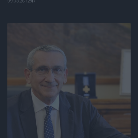
09.08.26 12:47
Το ΠΑΣΟΚ στα Δωδεκάνησα ψάχνει έξι και του
περισσεύουν 14
Δημο-Κρίσεις
•
πριν 5 ώρες
Η Ροδιακή Επαυλη περιμένει ακόμα να βρεθεί κάποιος
να την αναλάβει
Δημο-Κρίσεις
•
πριν 5 ώρες
Ενας υπουργός που έρχεται στη Ρόδο με λύσεις και
όχι με υποσχέσεις
Δημο-Κρίσεις
•
πριν 5 ώρες
Ροδάκινα: 9 οφέλη στην υγεία του ανθρώπου
Τοπικές Ειδήσεις
•
πριν 5 ώρες
Καιρός «hot – dry – windy» τις επόμενες 48 ώρες στη