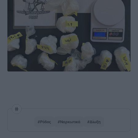
#Ρόδος
#Ναρκωτικά
#Δίωξη