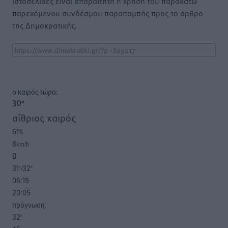
ιστοσελίδες είναι απαραίτητη η χρήση του παρακάτω
παρεχόμενου συνδέσμου παραπομπής προς το άρθρο
της Δημοκρατικής.
o καιρός τώρα:
30
°
αίθριος καιρός
61
%
8
km/h
Β
31
32
°/
°
06:19
20:05
πρόγνωση:
32
°