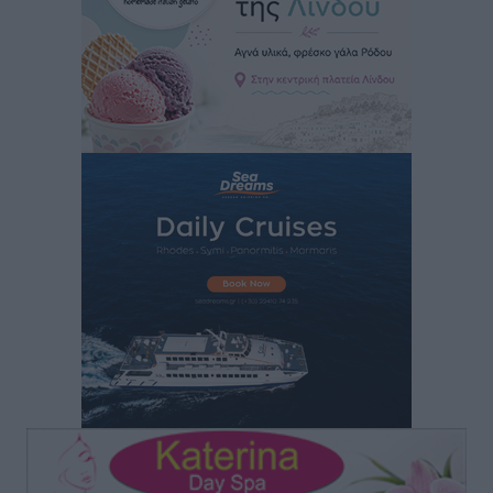
Μόνιμες θέσεις στους παιδικούς σταθμούς: Οι
προϋποθέσεις, η 24μηνη εμπειρία και οι προθεσμίες
για τους δήμους
Τοπικές Ειδήσεις
•
πριν 3 ώρες
Δεύτερη πηγή εισοδήματος για τους επαγγελματίες
ψαράδες ο αλιευτικός τουρισμός
Ειδήσεις
•
πριν 3 ώρες
Μαρία Εκμεκτσίογλου: Η πίστη μου είναι το
μεγαλύτερο στήριγμα μου – Το προσκύνημα στην ιερά
Μονή Πανορμίτη
Τοπικές Ειδήσεις
•
πριν 4 ώρες
Ακαθάριστα οικόπεδα: Τι γίνεται όταν ο ιδιοκτήτης
δεν τα καθαρίσει – Πώς κινούνται δήμοι και ΠΣ,
ποιος πληρώνει τον λογαριασμό