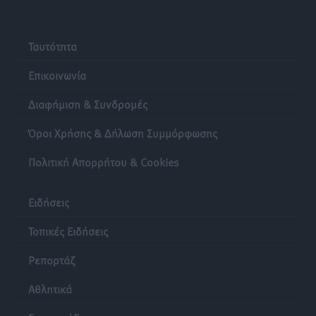
Ρόδος: «Βουλιάζει» από τουρίστες – Πάνω από 1 εκατ.
επιβάτες και 55 κρουαζιερόπλοια
Τοπικές Ειδήσεις
•
πριν 19 ώρες
Ταυτότητα
Επικοινωνία
Διαφήμιση & Συνδρομές
Όροι Χρήσης & Δήλωση Συμμόρφωσης
Πολιτική Απορρήτου & Cookies
Ειδήσεις
Τοπικές Ειδήσεις
Ρεπορτάζ
Αθλητικά