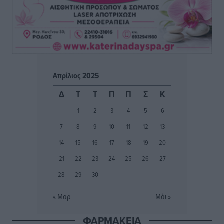
Τοπικές Ειδήσεις
•
πριν 4 ώρες
Πού κινούνται οι κρατήσεις last minute σε Ελλάδα
από Γερμανούς
Ειδήσεις
•
πριν 4 ώρες
Απρίλιος 2025
Οδηγός στη Ρόδο τράκαρε σταθμευμένο αυτοκίνητο,
Δ
Τ
Τ
Π
Π
Σ
Κ
παρέσυρε 72χρονο και διέφυγε
1
2
3
4
5
6
Τοπικές Ειδήσεις
•
πριν 4 ώρες
7
8
9
10
11
12
13
Το νέο Ειδικό Χωροταξικό για τον Τουρισμό
14
15
16
17
18
19
20
ξανασχεδιάζει τον επενδυτικό χάρτη της Ρόδου
21
22
23
24
25
26
27
Τοπικές Ειδήσεις
•
πριν 5 ώρες
28
29
30
Γιάννης Βασιλάκης: «Η Πρωτοβάθμια Φροντίδα
« Μαρ
Μάι »
Υγείας πρέπει να φτάνει σε κάθε γωνιά – Ενισχύουμε
τις δομές, δεν τις αποδυναμώνουμε»
ΦΑΡΜΑΚΕΙΑ