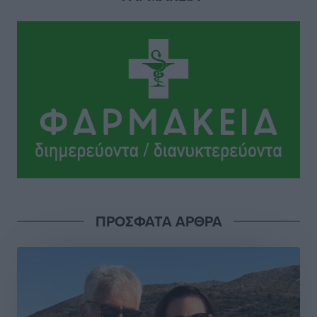
Συνεντεύξεις
•
πριν 5 ώρες
Ιδρυμα Ωνάση: Το όραμα πίσω από τα δύο νέα
σχολεία της Ρόδου
Συνεντεύξεις
•
πριν 5 ώρες
Μιχάλης Χουρδάκης: «Η χώρα χρειάζεται μια
αξιόπιστη εναλλακτική κυβερνητική πρόταση»
Συνεντεύξεις
•
πριν 5 ώρες
Σεβ. Μητροπολίτης Ρόδου κ. Κύριλλος: «Ο Αύγουστος
είναι ο μήνας της Παναγίας και η Θεία Λειτουργία η
ΠΡΟΣΦΑΤΑ ΑΡΘΡΑ
καρδιά της ζωής της Εκκλησίας»
Συνεντεύξεις
•
πριν 5 ώρες
Πρέσβης της Βραζιλίας: «Η Ελλάδα και η Βραζιλία
έχουν τεράστιες ευκαιρίες συνεργασίας – Η Ρόδος
μπορεί να διαδραματίσει σημαντικό ρόλο»