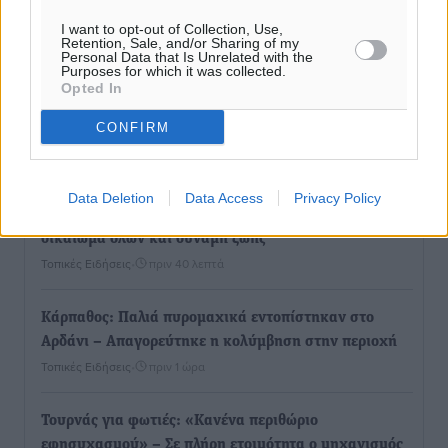
Ροή ειδήσεων
I want to opt-out of Collection, Use,
Retention, Sale, and/or Sharing of my
Personal Data that Is Unrelated with the
Purposes for which it was collected.
Opted In
Επίσκεψη θα πραγματοποιήσει στη Λέρο τον
Σεπτέμβριο η Όλγα Κεφαλογιάννη
CONFIRM
Τοπικές Ειδήσεις
•
πριν 14 λεπτά
Γιώργος Χατζημάρκος: Στηρίζουμε τις εκδηλώσεις
Data Deletion
Data Access
Privacy Policy
που γίνονται στα νησιά μας γιατί ο πολιτισμός είναι
δικαίωμα όλων και δύναμη ζωής
Τοπικές Ειδήσεις
•
πριν 40 λεπτά
Κάρπαθος: Παλιά πυρομαχικά εντοπίστηκαν στο
Αρδάνι – Απαγορεύτηκε η κολύμβηση στην περιοχή
Τοπικές Ειδήσεις
•
πριν 1 ώρα
Τουρνάς για φωτιές: «Κανένα περιθώριο
εφησυχασμού» – Σε πλήρη ετοιμότητα ο μηχανισμός