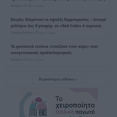
Ειδήσεις
•
πριν 2 ώρες
Καιρός: Επιμένουν οι υψηλές θερμοκρασίες – Ισχυρά
μελτέμια έως 9 μποφόρ, σε «Red Code» 6 περιοχές
Τοπικές Ειδήσεις
•
πριν 2 ώρες
Τα φοιτητικά ενοίκια «τινάζουν στον αέρα» τους
οικογενειακούς προϋπολογισμούς
Ειδήσεις
•
πριν 3 ώρες
Δύο νέοι ξενώνες παραδόθηκαν στις Ένοπλες
Περισσότερες ειδήσεις
Δυνάμεις στη νήσο Ρω
Τοπικές Ειδήσεις
•
πριν 3 ώρες
Συνεχίζεται η έξοδος του Αυγούστου – Πάνω από
34.000 αναχωρούν σήμερα μόνο από τον Πειραιά
Ειδήσεις
•
πριν 3 ώρες