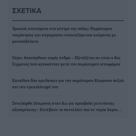
ΣΧΕΤΙΚΆ
Τροχαία ατυχήματα στο κέντρο της πόλης: Παράσυρση
τουρίστριας και σύγκρουση ενοικιαζόμενου οχήματος με
μοτοποδήλατο
Σύμη: Ανασύρθηκε σορός άνδρα – Εξετάζεται αν είναι ο 8ος
Γερμανός που αγνοούνταν μετά την παράσυρσή ιστιοφόρου
Καταδίκη δύο ημεδαπών για την παράσυρση 81χρονου πεζού
και την εγκατάλειψή του
Συνελήφθη 50χρονος στην Κω για προσβολή γενετήσιας
αξιοπρέπειας - Κατέβασε το παντελόνι του σε ταμία Super…