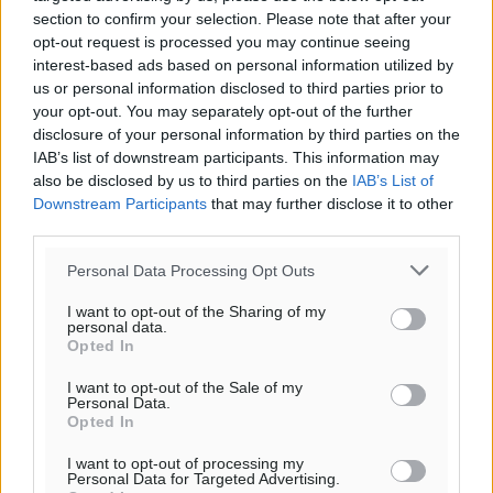
section to confirm your selection. Please note that after your
opt-out request is processed you may continue seeing
Ροή ειδήσεων
interest-based ads based on personal information utilized by
us or personal information disclosed to third parties prior to
your opt-out. You may separately opt-out of the further
Νέο ξενοδοχείο στη Ρόδο για την H Hotels –
disclosure of your personal information by third parties on the
Χατζηλαζάρου – Προχωρά καινούργιο ξενοδοχείο
IAB’s list of downstream participants. This information may
στην Κω
also be disclosed by us to third parties on the
IAB’s List of
Downstream Participants
that may further disclose it to other
Τοπικές Ειδήσεις
•
πριν 4 λεπτά
third parties.
Αυτοκίνητο μπήκε παράνομα σε μονόδρομο στο
Personal Data Processing Opt Outs
Μαστιχάρι – Αναποδογύρισε όχημα με μητέρα και
I want to opt-out of the Sharing of my
5χρονο παιδί
personal data.
Τοπικές Ειδήσεις
•
πριν 11 λεπτά
Opted In
I want to opt-out of the Sale of my
Personal Data.
“Η Ευρώπη αντιμετώπιζε το προσφυγικό σαν ταινία
Opted In
τρόμου” – Η συγκλονιστική μαρτυρία της Χαρούλας
Γιασιράνη στον RV για τα γεγονότα που οδήγησαν στο
I want to opt-out of processing my
Personal Data for Targeted Advertising.
Σύμφωνο της Λέρου