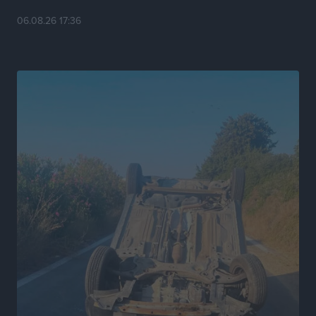
06.08.26 17:36
Η Μανίσα πήρε Buie και Davis
Αθλητικά
•
πριν 4 ώρες
Γ.Σ. Ηπιόνη: «Προπονητική ομάδα με εμπειρία,
επιστημονική γνώση και σύγχρονες μεθόδους»
Αθλητικά
•
πριν 4 ώρες
Α.Σ. Ρόδος: Ξανά στα «πράσινα» ο Νίκος Κοντίτσης
Αθλητικά
•
πριν 5 ώρες
Συναυλία Μάριου Φραγκούλη – Γιώργου Περρή στην
Κάσο
Πολιτιστικά
•
πριν 5 ώρες
Την άρση των εμποδίων για την άμεση λειτουργία του
βρεφονηπιακού σταθμού στην Κάσο, ζητά ο Μάνος
Κόνσολας