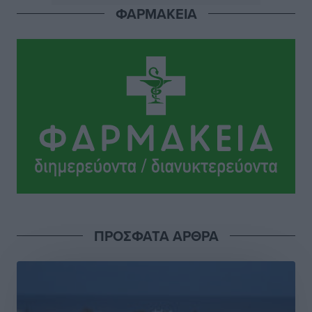
ΦΑΡΜΑΚΕΙΑ
Φώτης Γιαννακός στον RV: Με αυξημένες πληρότητες
η Λέρος, στόχος η επιμήκυνση της τουριστικής σεζόν
στο νησί
Τοπικές Ειδήσεις
•
πριν 4 ώρες
Α.Σ. Ρόδος: Πρώτη… στην νέα σελίδα των «ελαφιών»
(φωτορεπορτάζ)
Αθλητικά
•
πριν 4 ώρες
Στίβος: Οι βαθμολογίες των συλλόγων της
Δωδεκανήσου
Αθλητικά
•
πριν 4 ώρες
ΠΡΟΣΦΑΤΑ ΑΡΘΡΑ
Νέες ταυτότητες: Ποιοι πρέπει να τις αλλάξουν άμεσα
και ποιοι όχι
Ειδήσεις
•
πριν 4 ώρες