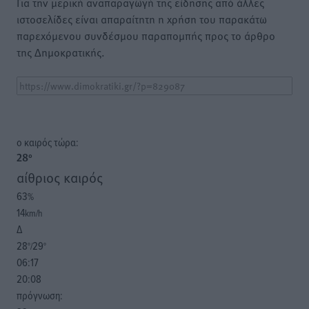
Για την μερική αναπαραγωγή της είδησης από άλλες
ιστοσελίδες είναι απαραίτητη η χρήση του παρακάτω
παρεχόμενου συνδέσμου παραπομπής προς το άρθρο
της Δημοκρατικής.
o καιρός τώρα:
28
°
αίθριος καιρός
63
%
14
km/h
Δ
28
29
°/
°
06:17
20:08
πρόγνωση: