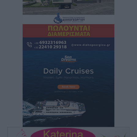
Φοίβος: Εν αναμονή του Νίκου Λαζίδη
Αθλητικά
•
πριν 51 λεπτά
Ιάλυσος Β’: Νωρίς νωρίς μπήκαν στα βάσανα της
προετοιμασίας
Αθλητικά
•
πριν 53 λεπτά
Εθνικός Αρχίπολης: Μεγάλο βήμα προόδου η ίδρυση
Ακαδημίας
Αθλητικά
•
πριν 56 λεπτά
Ιππότες: Με το βλέμμα στραμμένο στο μέλλον
Αθλητικά
•
πριν 58 λεπτά
ΠΑΜΕ ΣΤΟΙΧΗΜΑ: Περισσότερα από 95 εκατομμύρια
ευρώ σε κέρδη μοίρασε τον Ιούλιο
Αθλητικά
•
πριν 1 ώρα