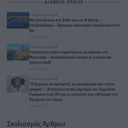
ΔΙΑΒΑΣΕ ΕΠΙΣΗΣ
ΤΟΠΙΚΈΣ ΕΙΔΉΣΕΙΣ
Νέο ξενοδοχείο στη Ρόδο για την H Hotels –
Χατζηλαζάρου – Προχωρά καινούργιο ξενοδοχείο στην
Κω
06.08.26 · 17:36
ΤΟΠΙΚΈΣ ΕΙΔΉΣΕΙΣ
Αυτοκίνητο μπήκε παράνομα σε μονόδρομο στο
Μαστιχάρι – Αναποδογύρισε όχημα με μητέρα και
5χρονο παιδί
06.08.26 · 17:29
ΤΟΠΙΚΈΣ ΕΙΔΉΣΕΙΣ
“Η Ευρώπη αντιμετώπιζε το προσφυγικό σαν ταινία
τρόμου” – Η συγκλονιστική μαρτυρία της Χαρούλας
Γιασιράνη στον RV για τα γεγονότα που οδήγησαν στο
Σύμφωνο της Λέρου
06.08.26 · 17:21
Σχολιασμός Άρθρου