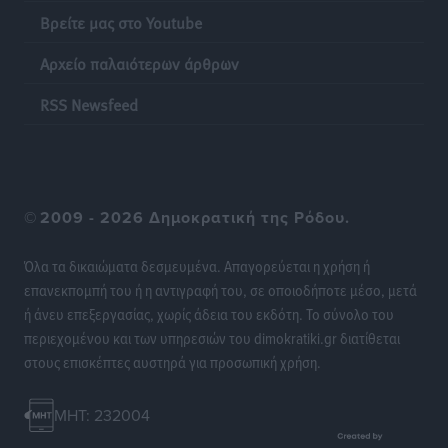
θεσμική προστασία της αυτοδιοίκησης»
Βρείτε μας στο Youtube
Τοπικές Ειδήσεις
•
πριν 9 ώρες
Αρχείο παλαιότερων άρθρων
Στη διαδικασία της απευθείας διαπραγμάτευσης ο
RSS Newsfeed
Δήμος Ρόδου για τη ναυαγοσωστική κάλυψη των
παραλιών
Τοπικές Ειδήσεις
•
πριν 9 ώρες
Στο Αυτόφωρο 47χρονος που φέρεται να απείλησε τη
©
2009 - 2026 Δημοκρατική της Ρόδου.
70χρονη μητέρα του όταν εκείνη αρνήθηκε να του
δώσει χρήματα για ναρκωτικά
Όλα τα δικαιώματα δεσμευμένα. Απαγορεύεται η χρήση ή
Τοπικές Ειδήσεις
•
πριν 9 ώρες
επανεκπομπή του ή η αντιγραφή του, σε οποιοδήποτε μέσο, μετά
ή άνευ επεξεργασίας, χωρίς άδεια του εκδότη. Το σύνολο του
περιεχομένου και των υπηρεσιών του dimokratiki.gr διατίθεται
Ασφαλιστικά μέτρα από το Ελληνικό Δημόσιο κατά
στους επισκέπτες αυστηρά για προσωπική χρήση.
του 39χρονου για τις δολιοφθορές στο Radar
Ατάβυρου
Τοπικές Ειδήσεις
•
πριν 9 ώρες
MHT: 232004