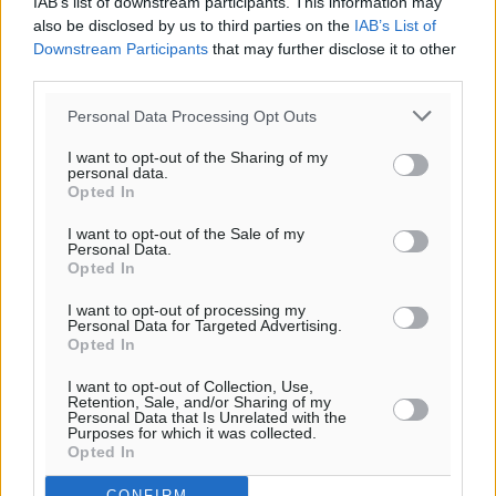
IAB’s list of downstream participants. This information may
also be disclosed by us to third parties on the
IAB’s List of
Εγκρίθηκε η ηλεκτρική διασύνδεση Ρόδου και Κω
Downstream Participants
that may further disclose it to other
μέσω υποβρύχιων καλωδίων με την ηπειρωτική
third parties.
Ελλάδα
Personal Data Processing Opt Outs
Τοπικές Ειδήσεις
•
πριν 6 ώρες
I want to opt-out of the Sharing of my
personal data.
Νέο ανακαινισμένο δημοτικό τουριστικό γραφείο
Opted In
στην Πάτμο
I want to opt-out of the Sale of my
Τοπικές Ειδήσεις
•
πριν 6 ώρες
Personal Data.
Opted In
Οι συναντήσεις που είχε κατά την επίσκεψη του στη
I want to opt-out of processing my
Ρόδο ο Πρέσβης της Βραζιλίας στην Ελλάδα
Personal Data for Targeted Advertising.
Opted In
Τοπικές Ειδήσεις
•
πριν 7 ώρες
I want to opt-out of Collection, Use,
Retention, Sale, and/or Sharing of my
Γερμανική αγορά: Έλλειψη προσιτών ξενοδοχείων
Personal Data that Is Unrelated with the
Purposes for which it was collected.
απειλεί τη ζήτηση για πακέτα διακοπών – Στο
Opted In
επίκεντρο και η Ελλάδα
Ειδήσεις
•
πριν 7 ώρες
CONFIRM