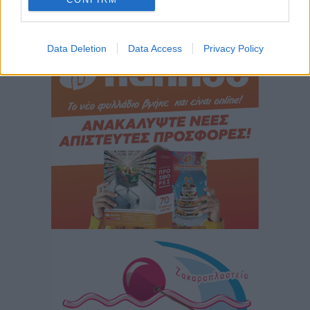
Περισσότερες ειδήσεις
Νέο ξενοδοχείο στη Ρόδο για την H Hotels –
Data Deletion
Data Access
Privacy Policy
Χατζηλαζάρου – Προχωρά καινούργιο ξενοδοχείο
στην Κω
Τοπικές Ειδήσεις
•
πριν 7 ώρες
Αυτοκίνητο μπήκε παράνομα σε μονόδρομο στο
Μαστιχάρι – Αναποδογύρισε όχημα με μητέρα και
5χρονο παιδί
Τοπικές Ειδήσεις
•
πριν 7 ώρες
“Η Ευρώπη αντιμετώπιζε το προσφυγικό σαν ταινία
τρόμου” – Η συγκλονιστική μαρτυρία της Χαρούλας
Γιασιράνη στον RV για τα γεγονότα που οδήγησαν στο
Σύμφωνο της Λέρου
Τοπικές Ειδήσεις
•
πριν 8 ώρες