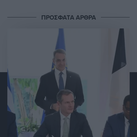
Τοπικές Ειδήσεις
•
πριν 9 ώρες
ΠΡΟΣΦΑΤΑ ΑΡΘΡΑ
Γ.Σ. Διαγόρας: Στα «κυανέρυθρα» ο Janni Pembe
Αθλητικά
•
πριν 10 ώρες
Σύλληψη 21χρονου για ναρκωτικά στη Ρόδο
Τοπικές Ειδήσεις
•
πριν 11 ώρες
Με 13,1% κάλυψη εργαζομένων από συλλογικές
συμβάσεις, η Ελλάδα στον “πάτο” της ΕΕ
Απόψεις
•
πριν 11 ώρες
Στο νοσοκομείο της Ρόδου αύριο ο Άδωνις Γεωργιάδης
Τοπικές Ειδήσεις
•
πριν 11 ώρες
Φώτης Γιαννακός στον RV: Με αυξημένες πληρότητες
η Λέρος, στόχος η επιμήκυνση της τουριστικής σεζόν