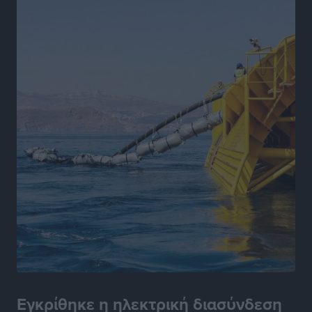
Γ.Σ. Ηπιόνη: «Προπονητική ομάδα με εμπειρία,
επιστημονική γνώση και σύγχρονες μεθόδους»
Αθλητικά
•
πριν 12 ώρες
Α.Σ. Ρόδος: Ξανά στα «πράσινα» ο Νίκος Κοντίτσης
Αθλητικά
•
πριν 12 ώρες
Συναυλία Μάριου Φραγκούλη – Γιώργου Περρή στην
Κάσο
Πολιτιστικά
•
πριν 12 ώρες
Την άρση των εμποδίων για την άμεση λειτουργία του
βρεφονηπιακού σταθμού στην Κάσο, ζητά ο Μάνος
Κόνσολας
Τοπικές Ειδήσεις
•
πριν 13 ώρες
Εγκρίθηκε η ηλεκτρική διασύνδεση