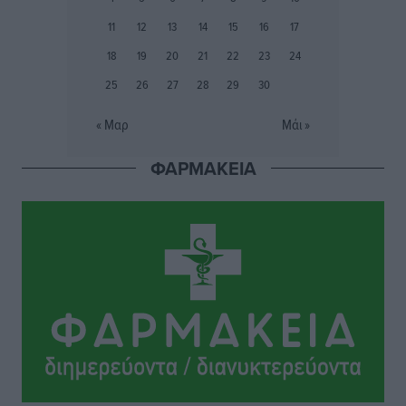
Ιάλυσος Β’: Νωρίς νωρίς μπήκαν στα βάσανα της
11
12
13
14
15
16
17
προετοιμασίας
18
19
20
21
22
23
24
Αθλητικά
•
πριν 8 ώρες
25
26
27
28
29
30
Εθνικός Αρχίπολης: Μεγάλο βήμα προόδου η ίδρυση
« Μαρ
Μάι »
Ακαδημίας
Αθλητικά
•
πριν 8 ώρες
ΦΑΡΜΑΚΕΙΑ
Ιππότες: Με το βλέμμα στραμμένο στο μέλλον
Αθλητικά
•
πριν 8 ώρες
ΠΑΜΕ ΣΤΟΙΧΗΜΑ: Περισσότερα από 95 εκατομμύρια
ευρώ σε κέρδη μοίρασε τον Ιούλιο
Αθλητικά
•
πριν 9 ώρες
Ολοκλήρωση του έργου αναβάθμισης των
υποδομών του Νεστορίδειου Μελάθρου