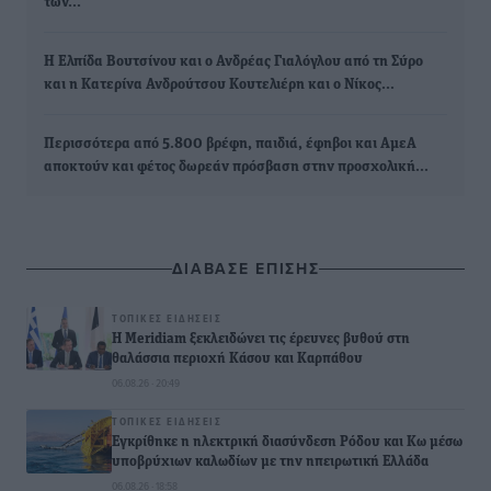
των…
Η Ελπίδα Βουτσίνου και ο Ανδρέας Γιαλόγλου από τη Σύρο
και η Κατερίνα Ανδρούτσου Κουτελιέρη και ο Νίκος…
Περισσότερα από 5.800 βρέφη, παιδιά, έφηβοι και ΑμεΑ
αποκτούν και φέτος δωρεάν πρόσβαση στην προσχολική…
ΔΙΑΒΑΣΕ ΕΠΙΣΗΣ
ΤΟΠΙΚΈΣ ΕΙΔΉΣΕΙΣ
Η Meridiam ξεκλειδώνει τις έρευνες βυθού στη
θαλάσσια περιοχή Κάσου και Καρπάθου
06.08.26 · 20:49
ΤΟΠΙΚΈΣ ΕΙΔΉΣΕΙΣ
Εγκρίθηκε η ηλεκτρική διασύνδεση Ρόδου και Κω μέσω
υποβρύχιων καλωδίων με την ηπειρωτική Ελλάδα
06.08.26 · 18:58