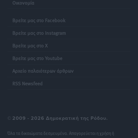
Οικονομία
Φυσικών Καταστροφών»
Ειδήσεις
•
πριν 16 ώρες
Βρείτε μας στο Facebook
Έκκληση γονέων για να λειτουργήσει ο
Βρείτε μας στο Instagram
Βρεφονηπιακός Σταθμός Κάσου
Τοπικές Ειδήσεις
•
πριν 16 ώρες
Βρείτε μας στο X
Βρείτε μας στο Youtube
Ακρίβεια: Σημαντικές οι διατακτικές σίτισης για 3
στους 4 εργαζομένους
Αρχείο παλαιότερων άρθρων
Ειδήσεις
•
πριν 16 ώρες
RSS Newsfeed
Κινητοποίηση της Πυροσβεστικής στην Κάρπαθο, για
τη φωτιά στην περιοχή Σάνταλο
Τοπικές Ειδήσεις
•
πριν 16 ώρες
©
2009 - 2026 Δημοκρατική της Ρόδου.
Η Ρόδος μπαίνει στη διεκδίκηση για τη Μεσογειακή
Πρωτεύουσα Πολιτισμού και Διαλόγου 2028
Όλα τα δικαιώματα δεσμευμένα. Απαγορεύεται η χρήση ή
Τοπικές Ειδήσεις
•
πριν 16 ώρες