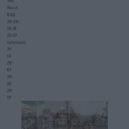
39
%
16
km/h
Β-ΒΔ
26
26
°/
°
06:18
20:07
πρόγνωση:
31
°
ΣΑ
28
°
ΚΥ
29
°
ΔΕ
29
°
ΤΡ