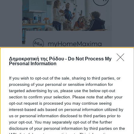
Δημοκρατική της Ρόδου -
Do Not Process My
Ροή ειδήσεων
Personal Information
If you wish to opt-out of the sale, sharing to third parties, or
Η Meridiam ξεκλειδώνει τις έρευνες βυθού στη
processing of your personal or sensitive information for
targeted advertising by us, please use the below opt-out
θαλάσσια περιοχή Κάσου και Καρπάθου
section to confirm your selection. Please note that after your
Τοπικές Ειδήσεις
•
πριν 4 ώρες
opt-out request is processed you may continue seeing
interest-based ads based on personal information utilized by
Παρουσίαση βιβλίου του Α. Χατζημιχαήλ – Τιμητική
us or personal information disclosed to third parties prior to
εκδήλωση για τους αυτοδιοικητικούς της Κω
your opt-out. You may separately opt-out of the further
disclosure of your personal information by third parties on the
Πολιτιστικά
•
πριν 6 ώρες