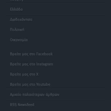
Ελλάδα
Δεκατέσσερα ονόματα στο τραπέζι για το ψηφοδέλτιο
του ΠΑΣΟΚ στα Δωδεκάνησα
Δωδεκάνησα
Τοπικές Ειδήσεις
•
πριν 11 ώρες
Πολιτική
Πιλοτικό πρόγραμμα για την αντιμετώπιση του
Οικονομία
λαγοκέφαλου σε Νότιο Αιγαίο και Κρήτη
Τοπικές Ειδήσεις
•
πριν 11 ώρες
Βρείτε μας στο Facebook
Βρείτε μας στο Instagram
Οι θαυματουργές Παναγίες της Δωδεκανήσου: Τα
προσωνύμια και οι θρύλοι
Βρείτε μας στο X
Ρεπορτάζ
•
πριν 11 ώρες
Βρείτε μας στο Youtube
Αρχείο παλαιότερων άρθρων
RSS Newsfeed