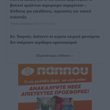
βασικοί οριζόντιοι περιορισμοί παραμένουν –
Κίνδυνος για επενδύσεις, περιουσίες και τοπική
ανάπτυξη
Τοπικές Ειδήσεις
•
πριν 57 λεπτά
Ευ. Τουρνάς: Απέναντι σε ακραία καιρικά φαινόμενα
δεν υπάρχουν περιθώρια εφησυχασμού
Ειδήσεις
•
πριν 1 ώρα
Περισσότερες ειδήσεις
Στον Άγιο Νικόλαο Χάλκης ανοίγει ξανά το
ανανεωμένο εκκλησιαστικό μουσείο από τη Λέσχη
Lions Χάλκης
Τοπικές Ειδήσεις
•
πριν 1 ώρα
Ρόδος: «Βουλιάζει» από τουρίστες – Πάνω από 1 εκατ.
επιβάτες και 55 κρουαζιερόπλοια
Τοπικές Ειδήσεις
•
πριν 1 ώρα