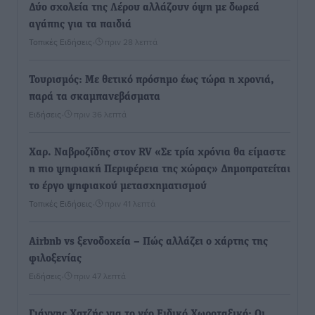
Δύο σχολεία της Λέρου αλλάζουν όψη με δωρεά
αγάπης για τα παιδιά
Τοπικές Ειδήσεις
•
πριν 28 λεπτά
Τουρισμός: Με θετικό πρόσημο έως τώρα η χρονιά,
παρά τα σκαμπανεβάσματα
Ειδήσεις
•
πριν 36 λεπτά
Χαρ. Ναβροζίδης στον RV «Σε τρία χρόνια θα είμαστε
η πιο ψηφιακή Περιφέρεια της χώρας» Δημοπρατείται
το έργο ψηφιακού μετασχηματισμού
Τοπικές Ειδήσεις
•
πριν 41 λεπτά
Airbnb vs ξενοδοχεία – Πώς αλλάζει ο χάρτης της
φιλοξενίας
Ειδήσεις
•
πριν 47 λεπτά
Γιάννης Χατζής για το νέο Ειδικό Χωροταξικό: Οι