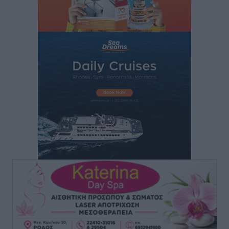
Γ’ Εθνική Κατηγορία: Οι ημερομηνίες των
αγωνιστικών της κανονικής περιόδου
Αθλητικά
•
πριν 7 ώρες
Συνελήφθησαν δύο άτομα στην Κάρπαθο για άγρα
πελατών
Τοπικές Ειδήσεις
•
πριν 7 ώρες
Χωρίς υποχρεωτική παρουσία μικρών στη 12άδα
Αθλητικά
•
πριν 7 ώρες
Ο Πελεκάνος, οι ανεμογεννήτριες και μια κοινότητα
που κανείς δεν ρώτησε
Δημο-Κρίσεις
•
πριν 7 ώρες
Η Ρόδος περιμένει και οι θεσμοί της λογομαχούν
Δημο-Κρίσεις
•
πριν 7 ώρες