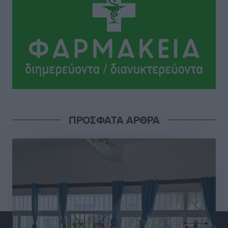
Τοπικές Ειδήσεις
•
πριν 8 ώρες
Σούπερ μάρκετ: Διευρύνεται η εθνική πρωτοβουλία
για τις τιμές – Eρχονται νέες συμμετοχές εταιρειών
Ειδήσεις
•
πριν 8 ώρες
Συνελήφθησαν έξι άτομα για ηχορύπανση από
καταστήματα στο Νότιο Αιγαίο
Τοπικές Ειδήσεις
•
πριν 8 ώρες
ΠΡΟΣΦΑΤΑ ΑΡΘΡΑ
15 Αυγούστου 2026: Πώς θα πληρωθούν όσοι
εργαστούν την αργία – Τι ισχύει για πενθήμερο,
εξαήμερο και άδειες
Ειδήσεις
•
πριν 8 ώρες
Πλούσιο πολιτιστικό πρόγραμμα τον Αύγουστο από
τον Δήμο Ρόδου
Πολιτιστικά
•
πριν 8 ώρες