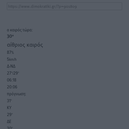
o καιρός τώρα:
30
°
αίθριος καιρός
87
%
5
km/h
Δ-ΝΔ
27
29
°/
°
06:18
20:06
πρόγνωση:
31
°
ΚΥ
29
°
ΔΕ
30
°