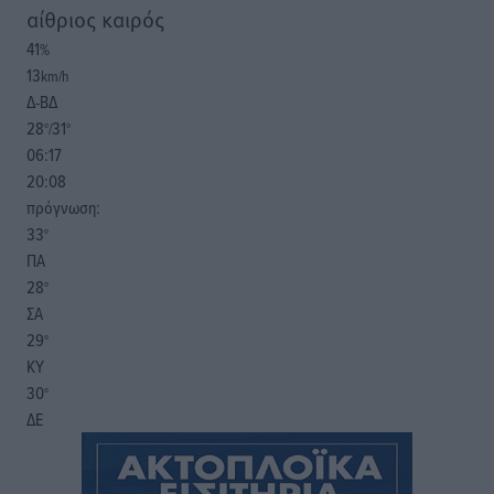
αίθριος καιρός
41
%
13
km/h
Δ-ΒΔ
28
31
°/
°
06:17
20:08
πρόγνωση:
33
°
ΠΑ
28
°
ΣΑ
29
°
ΚΥ
30
°
ΔΕ