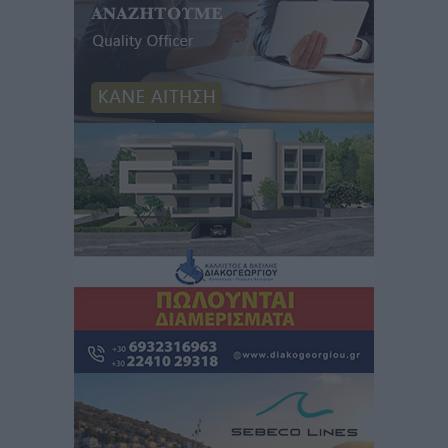
ΦΟΔΣΑ Νοτίου Αιγαίου: «Δεν ζητάμε ασυλία – ζητάμε
θεσμική προστασία της αυτοδιοίκησης»
Τοπικές Ειδήσεις
•
πριν 2 ώρες
Στη διαδικασία της απευθείας διαπραγμάτευσης ο
Δήμος Ρόδου για τη ναυαγοσωστική κάλυψη των
παραλιών
Τοπικές Ειδήσεις
•
πριν 2 ώρες
Στο Αυτόφωρο 47χρονος που φέρεται να απείλησε τη
70χρονη μητέρα του όταν εκείνη αρνήθηκε να του
δώσει χρήματα για ναρκωτικά
Τοπικές Ειδήσεις
•
πριν 2 ώρες
Ασφαλιστικά μέτρα από το Ελληνικό Δημόσιο κατά
του 39χρονου για τις δολιοφθορές στο Radar
Ατάβυρου