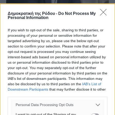
Δημοκρατική της Ρόδου -
Do Not Process My
Personal Information
Ο Μ. Βαρβιτσιώτης απαντά στις
δηλώσεις Θ. Δρίτσα για την ακτοπλοϊα
If you wish to opt-out of the sale, sharing to third parties, or
processing of your personal or sensitive information for
“Το κρυφό πρόγραμμα του ΣΥΡΙΖΑ για τη ναυτιλία και
targeted advertising by us, please use the below opt-out
την ακτοπλοΐα αποκάλυψε χθες ο κ. Δρίτσας με τις
section to confirm your selection. Please note that after your
δηλώσεις του: α) για δημιουργία κρατικού φορέα και την
opt-out request is processed you may continue seeing
επιβολή ουσιαστικά ...
interest-based ads based on personal information utilized by
us or personal information disclosed to third parties prior to
19.01.15, 08:19
your opt-out. You may separately opt-out of the further
disclosure of your personal information by third parties on the
IAB’s list of downstream participants. This information may
also be disclosed by us to third parties on the
IAB’s List of
Downstream Participants
that may further disclose it to other
third parties.
Personal Data Processing Opt Outs
I want to opt-out of the Sharing of my