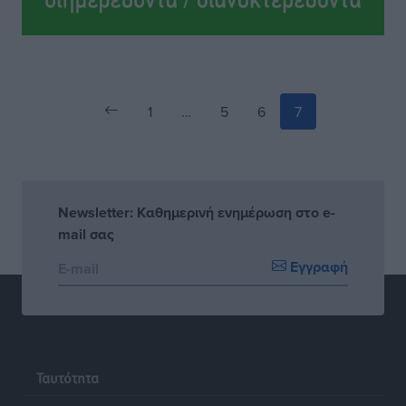
επιτροπές στα Δωδεκάνησα
Τοπικές Ειδήσεις
•
πριν 2 ώρες
1
…
5
6
7
Newsletter: Καθημερινή ενημέρωση στο e-
mail σας
Εγγραφή
Ταυτότητα