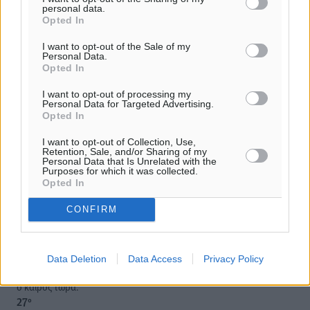
personal data.
Opted In
I want to opt-out of the Sale of my
Personal Data.
Opted In
I want to opt-out of processing my
Personal Data for Targeted Advertising.
Opted In
Εικόνες απόλυτης καταστροφής από τα
I want to opt-out of Collection, Use,
Retention, Sale, and/or Sharing of my
γκαράζ του Norman Atlantic (βίντεο)
Personal Data that Is Unrelated with the
Purposes for which it was collected.
Opted In
Συγκλονιστικές εικόνες έχουν καταγραφεί στα γκαράζ
του πλοίου Norman Atlantic όπου ξέσπασε η πυρκαγιά,
CONFIRM
προκαλώντας το πολύνεκρο δυστύχημα στην Αδριατική.
Η ιταλική ιστοσελίδα ...
Data Deletion
Data Access
Privacy Policy
19.01.15, 08:16
o καιρός τώρα:
27
°