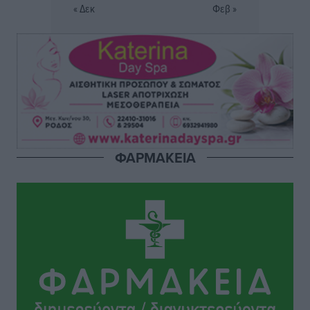
« Δεκ
Φεβ »
Στο Μονομελές Πρωτοδικείο Ρόδου παραπέμφθηκε η
υπόθεση της γυναίκας που βρέθηκε παντρεμένη με 2
άνδρες χωρίς να το γνωρίζει
Ρεπορτάζ
•
πριν 2 ώρες
Ψυχικά ασθενής κρίθηκε ο 26χρονος που
κατηγορείται για το μπαράζ κλοπών στη Μεσαιωνική
ΦΑΡΜΑΚΕΙΑ
Πόλη
Ρεπορτάζ
•
πριν 2 ώρες
Δικαίωση επιχειρηματία της Καρπάθου θύματος
συκοφαντικής δυσφήμησης
Ρεπορτάζ
•
πριν 2 ώρες
Β. Καρνάβας: Το ΠΑΣΟΚ οργανώνεται από τώρα για
την εκλογική μάχη – Επανεκκινούν οι τοπικές