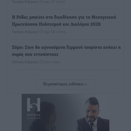
Τοπικές Ειδήσεις
•
πριν 57 λεπτά
Η Ρόδος μπαίνει στη διεκδίκηση για τη Μεσογειακή
Πρωτεύουσα Πολιτισμού και Διαλόγου 2028
Τοπικές Ειδήσεις
•
πριν 58 λεπτά
Σύμη: Στον 8ο αγνοούμενο Γερμανό τουρίστα ανήκει η
σορός που εντοπίστηκε
Τοπικές Ειδήσεις
•
πριν 1 ώρα
Η σιωπηρή παράταση του Ταμείου Ανάκαμψης για
Περισσότερες ειδήσεις
την Ελλάδα
Ειδήσεις
•
πριν 1 ώρα
Το εκλογικό ρολόι του Μαξίμου χτυπά τέλη Μαΐου του
2027
Τοπικές Ειδήσεις
•
πριν 2 ώρες