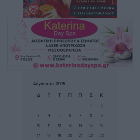
ΑΕΡΑ: Δεν σταματάει να ενισχύεται, νέο απόκτημα ο
Μητρόπουλος
Αθλητικά
•
πριν 3 ώρες
Κλεάνθης: Δουλειές μετά ευχαριστιών στο γήπεδο,
ατομικό για δύο
Αθλητικά
•
πριν 3 ώρες
Φοίβος: Εν αναμονή του Νίκου Λαζίδη
Αθλητικά
•
πριν 3 ώρες
Αύγουστος 2015
Ιάλυσος Β’: Νωρίς νωρίς μπήκαν στα βάσανα της
Δ
Τ
Τ
Π
Π
Σ
Κ
προετοιμασίας
1
2
Αθλητικά
•
πριν 3 ώρες
3
4
5
6
7
8
9
Εθνικός Αρχίπολης: Μεγάλο βήμα προόδου η ίδρυση
10
11
12
13
14
15
16
Ακαδημίας
17
18
19
20
21
22
23
Αθλητικά
•
πριν 3 ώρες