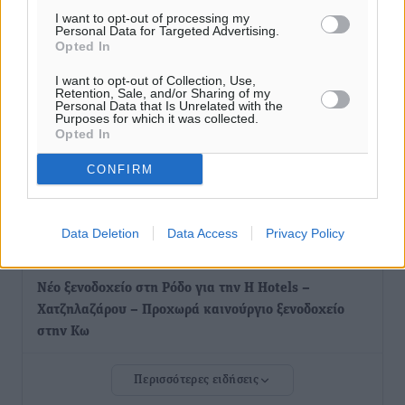
στην Πάτμο
I want to opt-out of processing my
Τοπικές Ειδήσεις
Personal Data for Targeted Advertising.
•
πριν 2 ώρες
Opted In
Οι συναντήσεις που είχε κατά την επίσκεψη του στη
I want to opt-out of Collection, Use,
Retention, Sale, and/or Sharing of my
Ρόδο ο Πρέσβης της Βραζιλίας στην Ελλάδα
Personal Data that Is Unrelated with the
Purposes for which it was collected.
Τοπικές Ειδήσεις
•
πριν 2 ώρες
Opted In
CONFIRM
Γερμανική αγορά: Έλλειψη προσιτών ξενοδοχείων
απειλεί τη ζήτηση για πακέτα διακοπών – Στο
επίκεντρο και η Ελλάδα
Data Deletion
Data Access
Privacy Policy
Ειδήσεις
•
πριν 2 ώρες
Νέο ξενοδοχείο στη Ρόδο για την H Hotels –
Χατζηλαζάρου – Προχωρά καινούργιο ξενοδοχείο
στην Κω
Τοπικές Ειδήσεις
•
πριν 3 ώρες
Περισσότερες ειδήσεις
Αυτοκίνητο μπήκε παράνομα σε μονόδρομο στο