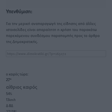
Υπενθύμιση:
Για την μερική αναπαραγωγή της είδησης από άλλες
ιστοσελίδες είναι απαραίτητη η χρήση του παρακάτω
παρεχόμενου συνδέσμου παραπομπής προς το άρθρο
της Δημοκρατικής.
o καιρός τώρα:
27
°
αίθριος καιρός
54
%
13
km/h
Δ-ΒΔ
27
28
°/
°