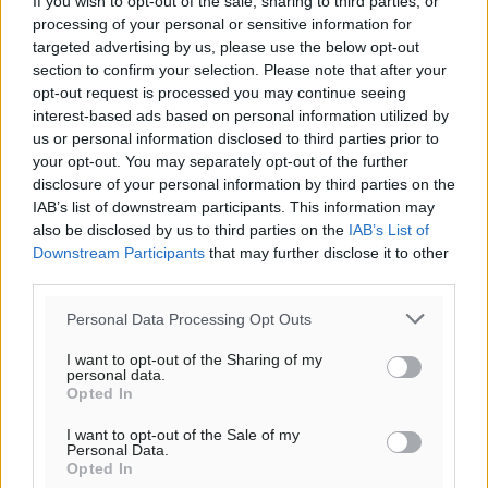
If you wish to opt-out of the sale, sharing to third parties, or
processing of your personal or sensitive information for
targeted advertising by us, please use the below opt-out
section to confirm your selection. Please note that after your
opt-out request is processed you may continue seeing
interest-based ads based on personal information utilized by
us or personal information disclosed to third parties prior to
Ροή ειδήσεων
your opt-out. You may separately opt-out of the further
disclosure of your personal information by third parties on the
IAB’s list of downstream participants. This information may
Παρουσίαση βιβλίου του Α. Χατζημιχαήλ – Τιμητική
also be disclosed by us to third parties on the
IAB’s List of
εκδήλωση για τους αυτοδιοικητικούς της Κω
Downstream Participants
that may further disclose it to other
Πολιτιστικά
•
πριν 47 λεπτά
third parties.
Personal Data Processing Opt Outs
Εγκρίθηκε η ηλεκτρική διασύνδεση Ρόδου και Κω
I want to opt-out of the Sharing of my
μέσω υποβρύχιων καλωδίων με την ηπειρωτική
personal data.
Ελλάδα
Opted In
Τοπικές Ειδήσεις
•
πριν 1 ώρα
I want to opt-out of the Sale of my
Personal Data.
Opted In
Νέο ανακαινισμένο δημοτικό τουριστικό γραφείο