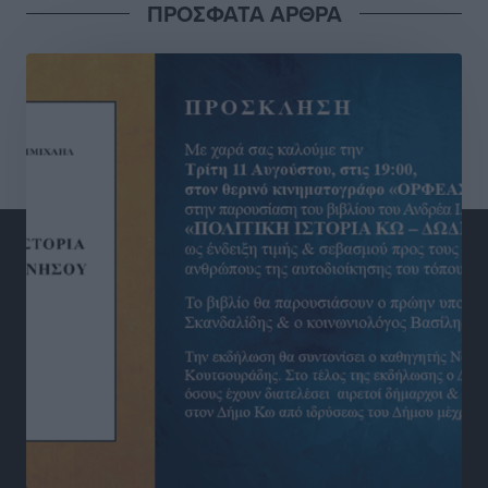
ΠΡΟΣΦΑΤΑ ΑΡΘΡΑ
Με 13,1% κάλυψη εργαζομένων από συλλογικές
συμβάσεις, η Ελλάδα στον “πάτο” της ΕΕ
Απόψεις
•
πριν 6 ώρες
Στο νοσοκομείο της Ρόδου αύριο ο Άδωνις Γεωργιάδης
Τοπικές Ειδήσεις
•
πριν 6 ώρες
Φώτης Γιαννακός στον RV: Με αυξημένες πληρότητες
η Λέρος, στόχος η επιμήκυνση της τουριστικής σεζόν
στο νησί
Τοπικές Ειδήσεις
•
πριν 6 ώρες
Α.Σ. Ρόδος: Πρώτη… στην νέα σελίδα των «ελαφιών»
(φωτορεπορτάζ)
Αθλητικά
•
πριν 7 ώρες