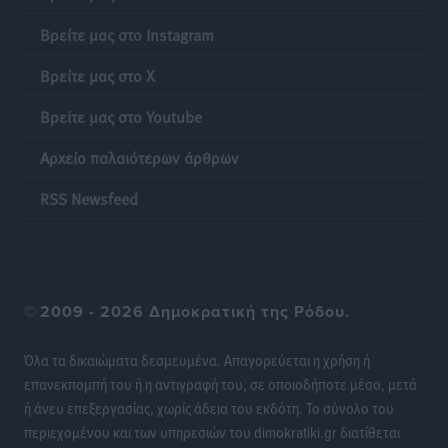
Ακρίβεια: Σημαντικές οι διατακτικές σίτισης για 3
Βρείτε μας στο Instagram
στους 4 εργαζομένους
Ειδήσεις
•
πριν 11 ώρες
Βρείτε μας στο X
Βρείτε μας στο Youtube
Κινητοποίηση της Πυροσβεστικής στην Κάρπαθο, για
τη φωτιά στην περιοχή Σάνταλο
Αρχείο παλαιότερων άρθρων
Τοπικές Ειδήσεις
•
πριν 11 ώρες
RSS Newsfeed
Η Ρόδος μπαίνει στη διεκδίκηση για τη Μεσογειακή
Πρωτεύουσα Πολιτισμού και Διαλόγου 2028
Τοπικές Ειδήσεις
•
πριν 11 ώρες
©
2009 - 2026 Δημοκρατική της Ρόδου.
Σύμη: Στον 8ο αγνοούμενο Γερμανό τουρίστα ανήκει η
σορός που εντοπίστηκε
Όλα τα δικαιώματα δεσμευμένα. Απαγορεύεται η χρήση ή
Τοπικές Ειδήσεις
•
πριν 11 ώρες
επανεκπομπή του ή η αντιγραφή του, σε οποιοδήποτε μέσο, μετά
ή άνευ επεξεργασίας, χωρίς άδεια του εκδότη. Το σύνολο του
Η σιωπηρή παράταση του Ταμείου Ανάκαμψης για
περιεχομένου και των υπηρεσιών του dimokratiki.gr διατίθεται