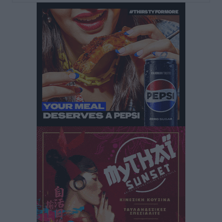
Μαστιχάρι – Αναποδογύρισε όχημα με μητέρα και
5χρονο παιδί
Τοπικές Ειδήσεις
•
πριν 3 ώρες
“Η Ευρώπη αντιμετώπιζε το προσφυγικό σαν ταινία
τρόμου” – Η συγκλονιστική μαρτυρία της Χαρούλας
Γιασιράνη στον RV για τα γεγονότα που οδήγησαν στο
Σύμφωνο της Λέρου
Τοπικές Ειδήσεις
•
πριν 3 ώρες
Συναυλία με τον Γιάννη Κότσιρα στις 21 Αυγούστου
Πολιτιστικά
•
πριν 3 ώρες
Έκτακτη συνεδρίαση της Δημοτικής Επιτροπής Ρόδου
αύριο Παρασκευή 7 Αυγούστου
Τοπικές Ειδήσεις
•
πριν 3 ώρες