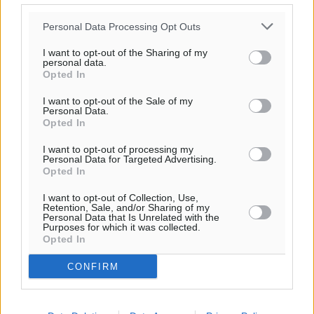
Personal Data Processing Opt Outs
I want to opt-out of the Sharing of my
personal data.
Ροή ειδήσεων
Opted In
I want to opt-out of the Sale of my
Personal Data.
Στη Λέρο ο πρόεδρος του ΠΑΣΟΚ Νίκος Ανδρουλάκης
Opted In
Τοπικές Ειδήσεις
•
πριν 17 λεπτά
I want to opt-out of processing my
Personal Data for Targeted Advertising.
Opted In
Στα 2-2,35 GW ο στόχος για τα πρώτα υπεράκτια
αιολικά πάρκα που θα λειτουργήσουν στη χώρα μας
I want to opt-out of Collection, Use,
Retention, Sale, and/or Sharing of my
Ειδήσεις
•
πριν 2 ώρες
Personal Data that Is Unrelated with the
Purposes for which it was collected.
Opted In
Η Ελλάδα κρατά το τουριστικό momentum, παρά τις
γεωπολιτικές αναταράξεις
CONFIRM
Ειδήσεις
•
πριν 2 ώρες