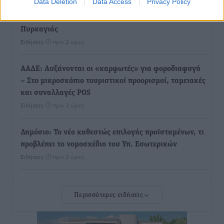
Data Deletion
Data Access
Privacy Policy
Σε κόκκινο συναγερμό επτά Περιφέρειες – Οι οδηγίες
της Πολιτικής Προστασίας και ο Χάρτης Πρόβλεψης
Πυρκαγιάς
Ειδήσεις
•
πριν 2 ώρες
ΑΑΔΕ: Αυξάνονται οι «καρφωτές» για φοροδιαφυγή
– Στο μικροσκόπιο τουριστικοί προορισμοί, ταμειακές
και συναλλαγές POS
Ειδήσεις
•
πριν 2 ώρες
Δημόσιο: Το νέο καθεστώς επιλογής προϊσταμένων, τι
προβλέπει το νομοσχέδιο του Υπ. Εσωτερικών
Ειδήσεις
•
πριν 2 ώρες
Ποιες κατηγορίες καταστημάτων συγκεντρώνουν τη
Περισσότερες ειδήσεις
μεγαλύτερη κίνηση
Ειδήσεις
•
πριν 2 ώρες