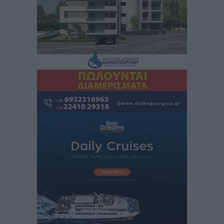
Αστυπάλαια: Το φως που μένει αναμμένο στο κάστρο
Τοπικές Ειδήσεις
•
πριν 2 ώρες
Τουρισμός: «Φτωχός συγγενής κάμπινγκ και
τροχόσπιτα
Ειδήσεις
•
πριν 2 ώρες
Έφυγε από τη ζωή ο επί σειρά ετών εφημέριος στον
ιερό Ναό του Αγίου Νικολάου Παστίδας Μιχαήλ
Καψάλης
Τοπικές Ειδήσεις
•
πριν 20 ώρες
Αποκαλυπτήρια για την «Ατζέντα 2030» από το βήμα
της ΔΕΘ
Ειδήσεις
•
πριν 22 ώρες
Από την παράδοση της Ρόδου στα ερευνητικά