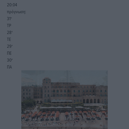
20:04
πρόγνωση:
31
°
ΤΡ
28
°
ΤΕ
29
°
ΠΕ
30
°
ΠΑ