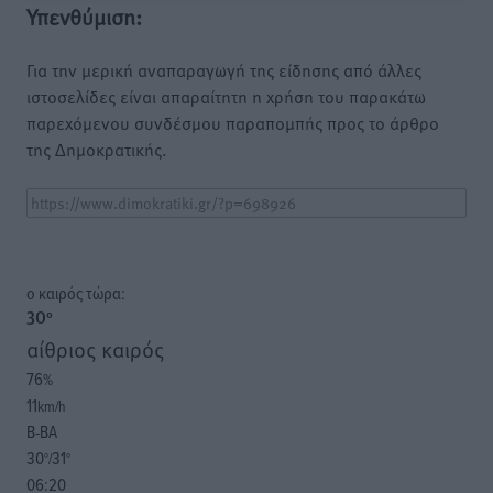
Υπενθύμιση:
Για την μερική αναπαραγωγή της είδησης από άλλες
ιστοσελίδες είναι απαραίτητη η χρήση του παρακάτω
παρεχόμενου συνδέσμου παραπομπής προς το άρθρο
της Δημοκρατικής.
o καιρός τώρα:
30
°
αίθριος καιρός
76
%
11
km/h
Β-ΒΑ
30
31
°/
°
06:20