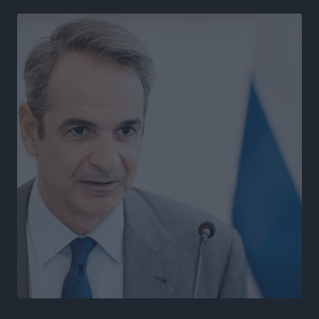
Τοπικές Ειδήσεις
•
πριν 5 ώρες
Συνελήφθησαν δύο αλλοδαπές για λαθρεμπόριο
καπνικών προϊόντων στη Ρόδο – Κατασχέθηκαν
-3.928- πακέτα χωρίς ειδική ταινία φορολόγησης
Τοπικές Ειδήσεις
•
πριν 5 ώρες
Γ. Χατζημάρκος: 3,58 εκατ. ευρώ για την ανάπλαση
του παραλιακού μετώπου της Πόθιας στην Κάλυμνο
Τοπικές Ειδήσεις
•
πριν 6 ώρες
Χωρίς τις αισθήσεις του ανασύρθηκε από τη θάλασσα
στη Ψαροπούλα 72χρονος Σουηδός
Τοπικές Ειδήσεις
•
πριν 6 ώρες
Μάνος Κόνσολας: «Παράταση έως τις 30 Νοεμβρίου
στο ‘’Εξοικονομώ-Επιχειρώ’’ για τις επιχειρήσεις»