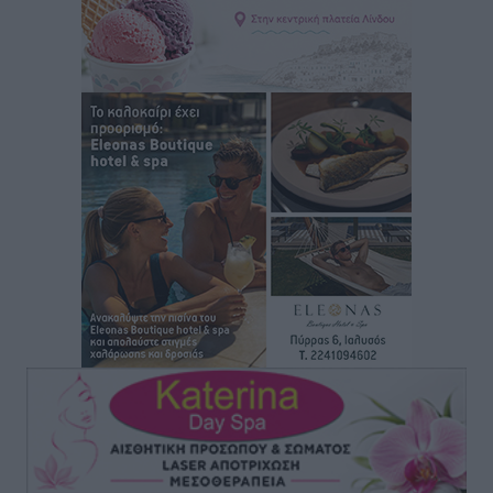
Αστέρας Μασάρων: Επανεκκίνηση με νέα διοίκηση
και υψηλούς στόχους
Αθλητικά
•
πριν 2 ώρες
Πάνθηρες: Άλλες δύο προσθήκες στα σκαριά
Αθλητικά
•
πριν 2 ώρες
Ιάλυσος: Πλάι στην ομάδα, υπάρχει και το ταμείο
Αθλητικά
•
πριν 2 ώρες
Σχολείο – Πρέσβης του Ευρωπαϊκού Κοινοβουλίου
αναδείχθηκε το 1ο ΓΕΛ Ρόδου – Βενετόκλειο με
βαθμολογία 100 στα 100
Τοπικές Ειδήσεις
•
πριν 2 ώρες
Ελπίδα Πεταλούδων: Ανακοίνωσε τον Νίκο Μιχαλάκη
Αθλητικά
•
πριν 3 ώρες