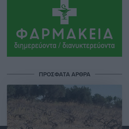
Χαράλαμπος Χριστοδούλου: «Το μόνο παιχνίδι που
υπάρχει, είναι το επόμενο»
Αθλητικά
•
πριν 4 ώρες
Κράτησε Χατζηγιακουμή η Α.Ε. Δικαίου
Αθλητικά
•
πριν 4 ώρες
Ιπποκράτης: Ανακοίνωσε την Cvetanka Dimova
Αθλητικά
•
πριν 4 ώρες
ΠΡΟΣΦΑΤΑ ΑΡΘΡΑ
Διαγόρας: Ανανέωσαν Φράγκος και Ζάρας, τέλος ο
Μιχαλάκης
Αθλητικά
•
πριν 4 ώρες
Α.Σ. Ρόδος: «Ελάφι» ο Γιώργος Καμπούρης
Αθλητικά
•
πριν 4 ώρες