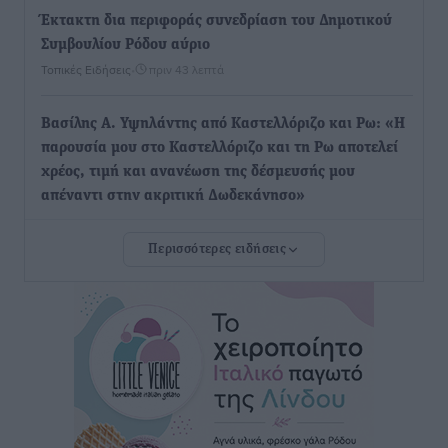
Έκτακτη δια περιφοράς συνεδρίαση του Δημοτικού
Συμβουλίου Ρόδου αύριο
Τοπικές Ειδήσεις
•
πριν 43 λεπτά
Βασίλης Α. Υψηλάντης από Καστελλόριζο και Ρω: «Η
παρουσία μου στο Καστελλόριζο και τη Ρω αποτελεί
χρέος, τιμή και ανανέωση της δέσμευσής μου
απέναντι στην ακριτική Δωδεκάνησο»
Τοπικές Ειδήσεις
•
πριν 49 λεπτά
Περισσότερες ειδήσεις
Ακαδημία Απόλλωνα Καλυθιών: Με Καμπούρη
επικεφαλής και πλήρες τεχνικό επιτελείο
Αθλητικά
•
πριν 2 ώρες
Φοίβος: Συνεχίζει πλήρης, βρίσκεται κοντά σε
κεντρικό αμυντικό
Αθλητικά
•
πριν 2 ώρες