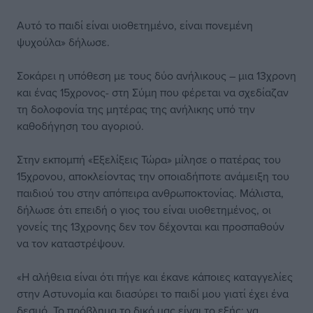
Aυτό το παιδί είναι υιοθετημένο, είναι πονεμένη
ψυχούλα» δήλωσε.
Σοκάρει η υπόθεση με τους δύο ανήλικους – μια 13χρονη
και ένας 15χρονος- στη Σύμη που φέρεται να σχεδίαζαν
τη δολοφονία της μητέρας της ανήλικης υπό την
καθοδήγηση του αγοριού.
Στην εκπομπή «Εξελίξεις Τώρα» μίλησε ο πατέρας του
15χρονου, αποκλείοντας την οποιαδήποτε ανάμειξη του
παιδιού του στην απόπειρα ανθρωποκτονίας. Μάλιστα,
δήλωσε ότι επειδή ο γιος του είναι υιοθετημένος, οι
γονείς της 13χρονης δεν τον δέχονται και προσπαθούν
να τον καταστρέψουν.
«Η αλήθεια είναι ότι πήγε και έκανε κάποιες καταγγελίες
στην Αστυνομία και διασύρει το παιδί μου γιατί έχει ένα
δεσμό. Το πρόβλημα το δικό μας είναι το εξής: να