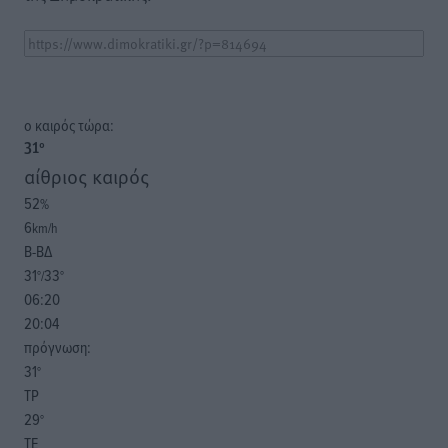
o καιρός τώρα:
31
°
αίθριος καιρός
52
%
6
km/h
Β-ΒΔ
31
33
°/
°
06:20
20:04
πρόγνωση:
31
°
ΤΡ
29
°
ΤΕ