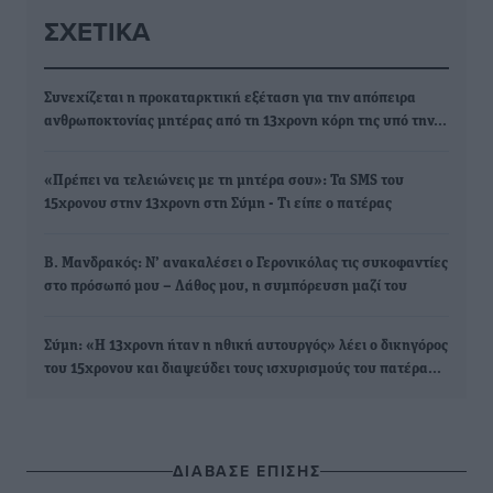
ΣΧΕΤΙΚΆ
Συνεχίζεται η προκαταρκτική εξέταση για την απόπειρα
ανθρωποκτονίας μητέρας από τη 13χρονη κόρη της υπό την…
«Πρέπει να τελειώνεις με τη μητέρα σου»: Τα SMS του
15χρονου στην 13χρονη στη Σύμη - Τι είπε ο πατέρας
Β. Μανδρακός: Ν’ ανακαλέσει ο Γερονικόλας τις συκοφαντίες
στο πρόσωπό μου – Λάθος μου, η συμπόρευση μαζί του
Σύμη: «Η 13χρονη ήταν η ηθική αυτουργός» λέει ο δικηγόρος
του 15χρονου και διαψεύδει τους ισχυρισμούς του πατέρα…
ΔΙΑΒΑΣΕ ΕΠΙΣΗΣ