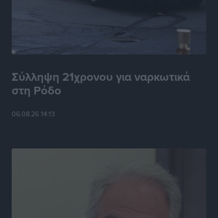
τη φωτιά στην περιοχή Σάνταλο
Τοπικές Ειδήσεις
•
πριν 6 ώρες
Η Ρόδος μπαίνει στη διεκδίκηση για τη Μεσογειακή
Πρωτεύουσα Πολιτισμού και Διαλόγου 2028
Τοπικές Ειδήσεις
•
πριν 6 ώρες
Σύλληψη 21χρονου για ναρκωτικά
στη Ρόδο
Σύμη: Στον 8ο αγνοούμενο Γερμανό τουρίστα ανήκει η
σορός που εντοπίστηκε
06.08.26 14:13
Τοπικές Ειδήσεις
•
πριν 6 ώρες
Η σιωπηρή παράταση του Ταμείου Ανάκαμψης για
την Ελλάδα
Ειδήσεις
•
πριν 6 ώρες
Το εκλογικό ρολόι του Μαξίμου χτυπά τέλη Μαΐου του
2027
Τοπικές Ειδήσεις
•
πριν 7 ώρες