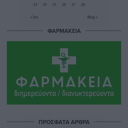
23
24
25
26
27
28
Την άρση των εμποδίων για την άμεση λειτουργία του
βρεφονηπιακού σταθμού στην Κάσο, ζητά ο Μάνος
« Ιαν
Μαρ »
Κόνσολας
Τοπικές Ειδήσεις
•
πριν 3 ώρες
ΦΑΡΜΑΚΕΙΑ
Κλειστή αύριο βράδυ η παραλιακή οδός στο λιμάνι της
Κω
Τοπικές Ειδήσεις
•
πριν 3 ώρες
Στην ΑΑΔΕ ο Μητσοτάκης για το myAGRO: «Είναι μια
πολύ σημαντική ημέρα για τον πρωτογενή τομέα»
Ειδήσεις
•
πριν 4 ώρες
Ξενοδοχεία: Ανοδος 10% στον τζίρο με στάσιμες
διανυκτερεύσεις
Ειδήσεις
•
πριν 4 ώρες
ΠΡΟΣΦΑΤΑ ΑΡΘΡΑ