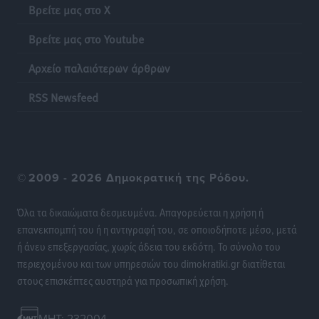
την εκλογική μάχη – Επανεκκινούν οι τοπικές
Βρείτε μας στο X
επιτροπές στα Δωδεκάνησα
Βρείτε μας στο Youtube
Τοπικές Ειδήσεις
•
πριν 7 ώρες
Αρχείο παλαιότερων άρθρων
Ψηφιακό δίδυμο για τα δάση της Ρόδου και 3D
εκτύπωση 42 οικισμών
RSS Newsfeed
Τοπικές Ειδήσεις
•
πριν 7 ώρες
Ένα όνομα που ταιριάζει στην Ρόδο
Δημο-Κρίσεις
•
πριν 7 ώρες
©
2009 - 2026 Δημοκρατική της Ρόδου.
Όταν τα γεγονότα απαντούν στα σενάρια
Όλα τα δικαιώματα δεσμευμένα. Απαγορεύεται η χρήση ή
Δημο-Κρίσεις
•
πριν 7 ώρες
επανεκπομπή του ή η αντιγραφή του, σε οποιοδήποτε μέσο, μετά
ή άνευ επεξεργασίας, χωρίς άδεια του εκδότη. Το σύνολο του
περιεχομένου και των υπηρεσιών του dimokratiki.gr διατίθεται
Η Ρόδος βρήκε επιτέλους το πρόβλημά της και είναι
στους επισκέπτες αυστηρά για προσωπική χρήση.
στην Πάρο
Δημο-Κρίσεις
•
πριν 7 ώρες
MHT: 232004