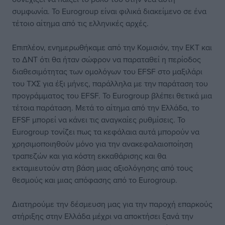
συμφωνία. To Εurogroup είναι φιλικά διακείμενο σε ένα
τέτοιο αίτημα από τις ελληνικές αρχές.
Επιπλέον, ενημερωθήκαμε από την Κομισιόν, την ΕΚΤ και
το ΔΝΤ ότι θα ήταν σώφρον να παραταθεί η περίοδος
διαθεσιμότητας των ομολόγων του EFSF στο μαξιλάρι
του ΤΧΣ για έξι μήνες, παράλληλα με την παράταση του
προγράμματος του EFSF. Το Eurogroup βλέπει θετικά μια
τέτοια παράταση. Μετά το αίτημα από την Ελλάδα, το
EFSF μπορεί να κάνει τις αναγκαίες ρυθμίσεις. Το
Eurogroup τονίζει πως τα κεφάλαια αυτά μπορούν να
χρησιμοποιηθούν μόνο για την ανακεφαλαιοποίηση
τραπεζών και για κόστη εκκαθάρισης και θα
εκταμιευτούν στη βάση μιας αξιολόγησης από τους
θεσμούς και μιας απόφασης από το Eurogroup.
Διατηρούμε την δέσμευση μας για την παροχή επαρκούς
στήριξης στην Ελλάδα μέχρι να αποκτήσει ξανά την