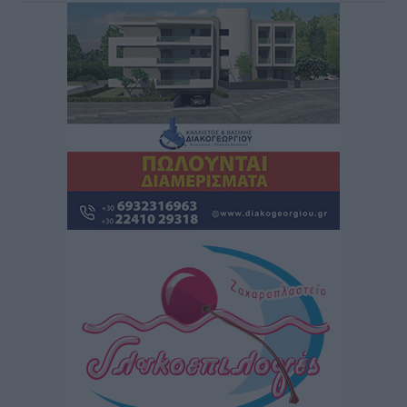
και ποιοι όχι
Ειδήσεις
•
πριν 2 ώρες
Στον Ιπποκράτη η Μαρία Βλάχου
Αθλητικά
•
πριν 2 ώρες
Οικονομική ενίσχυση για συντήρηση στο κλειστό της
Καρπάθου
Αθλητικά
•
πριν 2 ώρες
Στάθης Αντωνάς: Ένα βήμα πριν από επαγγελματικό
συμβόλαιο πυγμαχίας με MTGP και BXGP για Ευρώπη
και Αυστραλία
Αθλητικά
•
πριν 2 ώρες
ΚΑΕ Κολοσσός: Τα… ευρωπαϊκά εισιτήρια διαρκείας
Αθλητικά
•
πριν 2 ώρες