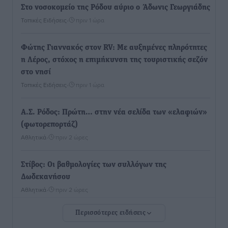
Στο νοσοκομείο της Ρόδου αύριο ο Άδωνις Γεωργιάδης
Τοπικές Ειδήσεις
•
πριν 1 ώρα
Φώτης Γιαννακός στον RV: Με αυξημένες πληρότητες
η Λέρος, στόχος η επιμήκυνση της τουριστικής σεζόν
στο νησί
Τοπικές Ειδήσεις
•
πριν 1 ώρα
Α.Σ. Ρόδος: Πρώτη… στην νέα σελίδα των «ελαφιών»
(φωτορεπορτάζ)
Αθλητικά
•
πριν 2 ώρες
Στίβος: Οι βαθμολογίες των συλλόγων της
Δωδεκανήσου
Αθλητικά
•
πριν 2 ώρες
Περισσότερες ειδήσεις
Νέες ταυτότητες: Ποιοι πρέπει να τις αλλάξουν άμεσα