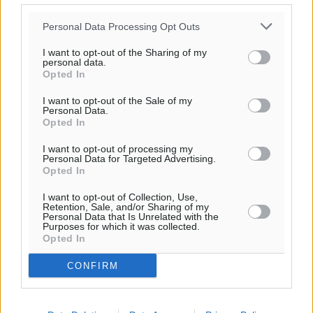
Υπενθύμιση:
Personal Data Processing Opt Outs
I want to opt-out of the Sharing of my
Για την μερική αναπαραγωγή της είδησης από άλλες
personal data.
Opted In
ιστοσελίδες είναι απαραίτητη η χρήση του παρακάτω
παρεχόμενου συνδέσμου παραπομπής προς το άρθρο
I want to opt-out of the Sale of my
Personal Data.
της Δημοκρατικής.
Opted In
I want to opt-out of processing my
Personal Data for Targeted Advertising.
Opted In
I want to opt-out of Collection, Use,
o καιρός τώρα:
Retention, Sale, and/or Sharing of my
Personal Data that Is Unrelated with the
28
°
Purposes for which it was collected.
αίθριος καιρός
Opted In
59
%
CONFIRM
19
km/h
Δ
29
31
°/
°