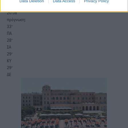
Data Deletion
Data Access
Privacy Policy
06:17
20:08
πρόγνωση:
33
°
ΠΑ
28
°
ΣΑ
29
°
ΚΥ
29
°
ΔΕ