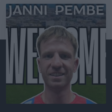
Οι πρώτες εικόνες του νέου Canadair που έρχεται
Ελλάδα και θα πετά και νύχτα
Ειδήσεις
•
πριν 4 ώρες
Premia Properties: Επενδύσεις άνω των 500 εκατ.
ευρώ σε ξενοδοχειακές μονάδες
Τοπικές Ειδήσεις
•
πριν 4 ώρες
Αυξήθηκαν οι Ελληνες που αποφάσισαν να
διακόψουν το κάπνισμα
Ειδήσεις
•
πριν 4 ώρες
Έκτακτο επίδομα παιδιού: Έως 10 Αυγούστου η
προθεσμία για ΑΦΜ – Ποιοι πάνε ταμείο
Ειδήσεις
•
πριν 4 ώρες
ASTYBUS: 27.642 διαδρομές στην Αστυπάλαια – Το
«έξυπνο» μοντέλο μετακίνησης που έγινε μέρος της