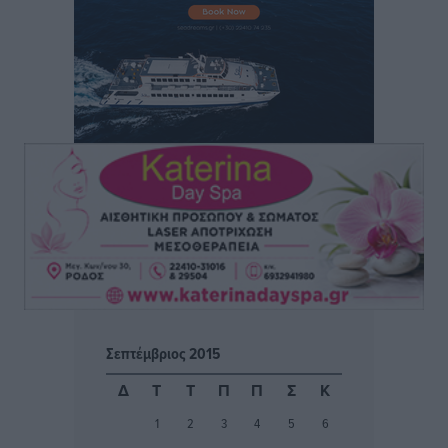
Φοίβος: Η μεγάλη επιστροφή του Μπρένο Σαλβατιέρα
Αθλητικά
•
πριν 15 ώρες
Κλεάνθης: Έτοιμες οι κάρτες διαρκείας της νέας
σεζόν
Αθλητικά
•
πριν 15 ώρες
Ατρόμητος Διμυλιάς: Ο Μαργαρίτης και μία
αδιαπραγμάτευτη φιλοσοφία
Αθλητικά
•
πριν 15 ώρες
Γ.Σ. Διαγόρας: Επέστρεψε στις Ακαδημίες η Ειρήνη
Σεπτέμβριος 2015
Παπαεμμανουήλ
Αθλητικά
•
πριν 16 ώρες
Δ
Τ
Τ
Π
Π
Σ
Κ
1
2
3
4
5
6
ΣΚΟΕ: Σαββατοκύριακο με αγώνες από τον Σ.Σ. Ρόδου