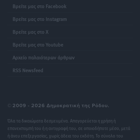
εμπλοκή με ελληνικά μαχητικά
Βρείτε μας στο Facebook
Ειδήσεις
•
πριν 22 ώρες
Βρείτε μας στο Instagram
Γονικές παροχές: Οι παγίδες στις μεταφορές
Βρείτε μας στο X
χρημάτων που μπορεί να κοστίσουν σε φόρο
Ειδήσεις
•
πριν 22 ώρες
Βρείτε μας στο Youtube
Αρχείο παλαιότερων άρθρων
Η επόμενη παγκόσμια δύναμη στα υδροπλάνα μπορεί
να είναι η Ελλάδα
RSS Newsfeed
Ειδήσεις
•
πριν 22 ώρες
Στη Σύμη η Φαίη Σκορδά επισκέφθηκε την Ιερά Μονή
του Πανορμίτη
©
2009 - 2026 Δημοκρατική της Ρόδου.
Τοπικές Ειδήσεις
•
πριν 22 ώρες
Όλα τα δικαιώματα δεσμευμένα. Απαγορεύεται η χρήση ή
Σερβία: Ανακάμπτουν οι τουριστικές ροές προς την
επανεκπομπή του ή η αντιγραφή του, σε οποιοδήποτε μέσο, μετά
Ελλάδα
ή άνευ επεξεργασίας, χωρίς άδεια του εκδότη. Το σύνολο του
Ειδήσεις
•
πριν 22 ώρες