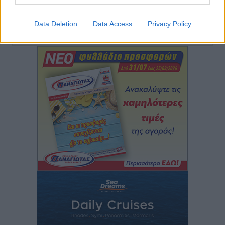
Άμεσα μέτρα για την ενίσχυση του Νοσοκομείου
Ρόδου και αντιμετώπιση των ελλείψεων προσωπικού
Data Deletion
Data Access
Privacy Policy
Περισσότερες ειδήσεις
ανακοίνωσε ο Άδωνις Γεωργιάδης
Τοπικές Ειδήσεις
•
πριν 14 ώρες
Iατρικός Σύλλογος Ροδου προς Α. Γεωργιάδη:
Στρατηγικές Προτάσεις για την Ενίσχυση της
Δημόσιας Υγείας στη Νησιωτική Ελλάδα και στα
Νοσοκομεία της Γ΄ Ζώνης
Τοπικές Ειδήσεις
•
πριν 14 ώρες
Πάνθηρες: Ξεκίνησαν αισιόδοξοι για την παρθενική
“πτήση” τους
Αθλητικά
•
πριν 15 ώρες
Άρης Αρχαγγέλου: Στο πλευρό του άτυχου Ιάκωβου
Θωμά
Αθλητικά
•
πριν 15 ώρες