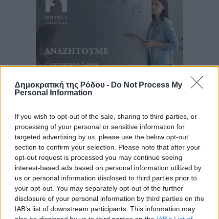
Δημοκρατική της Ρόδου -
Do Not Process My
Personal Information
Ροή ειδήσεων
If you wish to opt-out of the sale, sharing to third parties, or
processing of your personal or sensitive information for
targeted advertising by us, please use the below opt-out
Τριήμερο εξόδου: Πάνω από 129.000 επιβάτες
section to confirm your selection. Please note that after your
αναχωρούν από Πειραιά, Ραφήνα και Λαύριο
opt-out request is processed you may continue seeing
Ειδήσεις
•
πριν 13 ώρες
interest-based ads based on personal information utilized by
us or personal information disclosed to third parties prior to
your opt-out. You may separately opt-out of the further
Τι αλλάζει το χωροταξικό στις τουριστικές επενδύσεις
disclosure of your personal information by third parties on the
Τοπικές Ειδήσεις
•
πριν 13 ώρες
IAB’s list of downstream participants. This information may