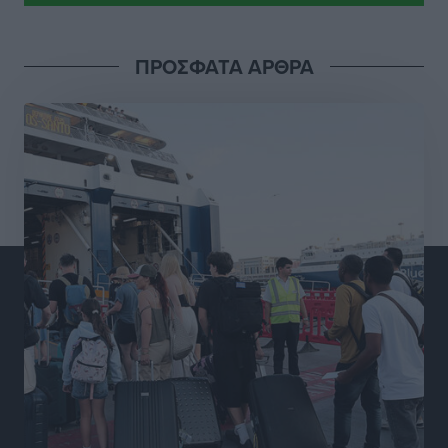
Πρωτάθλημα Πίστας
Αθλητικά
•
πριν 18 ώρες
ΠΡΟΣΦΑΤΑ ΑΡΘΡΑ
Διαγόρας: Μετεγγραφικό ντεμαράζ
Αθλητικά
•
πριν 18 ώρες
Γ.Σ. Διαγόρας: Εντατική προετοιμασία και επιστροφή
Ρίζου στις Ακαδημίες
Αθλητικά
•
πριν 18 ώρες
Εθνική Ανδρών: Ραντεβού στο Telekom Center Athens
Αθλητικά
•
πριν 18 ώρες
ΕΠΟ: Απέσυρε τη στήριξή της στην υποψηφιότητα
του Ινφαντίνο
Αθλητικά
•
πριν 18 ώρες