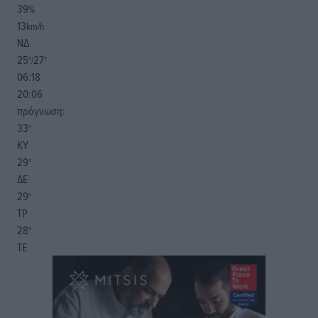
39
%
13
km/h
ΝΔ
25
27
°/
°
06:18
20:06
πρόγνωση:
33
°
ΚΥ
29
°
ΔΕ
29
°
ΤΡ
28
°
ΤΕ