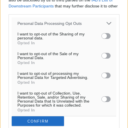
also be disclosed by us to third parties on the
IAB’s List of
Downstream Participants
that may further disclose it to other
ΥΠΑΑΤ: 12,5 εκατ. ευρώ στις 13 Περιφέρειες για μέτρα
third parties.
βιοασφάλειας
Τοπικές Ειδήσεις
•
πριν 13 ώρες
Personal Data Processing Opt Outs
I want to opt-out of the Sharing of my
Ποιοι φοιτητές μπορούν να λάβουν ενίσχυση για
personal data.
Opted In
στέγη έως 2.500 ευρώ
Ειδήσεις
•
πριν 13 ώρες
I want to opt-out of the Sale of my
Personal Data.
Opted In
«Γιατί οι Τούρκοι συρρέουν στα ελληνικά νησιά»:
Τουρκική εφημερίδα εξηγεί τους λόγους που οι
I want to opt-out of processing my
Personal Data for Targeted Advertising.
γείτονες προτιμούν την Ελλάδα για διακοπές
Opted In
Τοπικές Ειδήσεις
•
πριν 14 ώρες
I want to opt-out of Collection, Use,
Retention, Sale, and/or Sharing of my
Personal Data that Is Unrelated with the
«Μουσικό Ταξίδι στο Αιγαίο»: Η Ρόδος έγραψε μια
Purposes for which it was collected.
νέα σελίδα στον πολιτισμό
Opted In
Πολιτιστικά
•
πριν 14 ώρες
CONFIRM