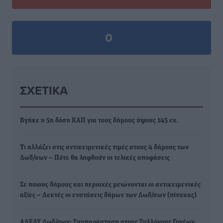
0
ΣΧΕΤΙΚΆ
Βγήκε η 5η δόση ΚΑΠ για τους δήμους ύψους 145 εκ.
Τι αλλάζει στις αντικειμενικές τιμές στους 4 δήμους των
Δωδ/σων – Πότε θα ληφθούν οι τελικές αποφάσεις
Σε ποιους δήμους και περιοχές μειώνονται οι αντικειμενικές
αξίες – Δεκτές οι ενστάσεις δήμων των Δωδ/σων (πίνακας)
ΑΔΕΔΥ Δωδ/σων: Συμπαράσταση στους Συλλόγους Γονέων