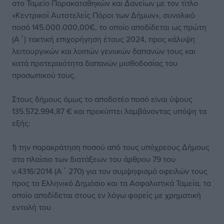
στο Ταμείο Παρακαταθηκών και Δανείων με τον τίτλο
«Κεντρικοί Αυτοτελείς Πόροι των Δήμων», συνολικό
ποσό 145.000.000,00€, το οποίο αποδίδεται ως πρώτη
(Α΄) τακτική επιχορήγηση έτους 2024, προς κάλυψη
λειτουργικών και λοιπών γενιικών δαπανών τους και
κατά προτεραιότητα δαπανών μισθοδοσίας του
προσωπικού τους.
Στους δήμους όμως το αποδοτέο ποσό είναι ύψους
135.572.994,87 € και προκύπτει λαμβάνοντας υπόψη τα
εξής:
1) την παρακράτηση ποσού από τους υπόχρεους Δήμους
στο πλαίσιο των διατάξεων του άρθρου 79 του
ν.4316/2014 (A΄ 270) για τον συμψηφισμό οφειλών τους
προς το Ελληνικό Δημόσιο και τα Ασφαλιστικά Ταμεία, το
οποίο αποδίδεται στους εν λόγω φορείς με χρηματική
εντολή του