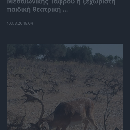
Μεσαιωνικής Τάφρου η ξεχωριστή
παιδική θεατρική ...
LFC ΑΣΤΙΡ Ιαλυσού: Μετεγγραφική «βόμβα» με την
Anelise Karakostas
Αθλητικά
•
πριν 4 ώρες
10.08.26 18:04
Συνελήφθη 73χρονος για διάθεση αλκοόλ σε
ανηλίκους στη Ρόδο
Τοπικές Ειδήσεις
•
πριν 5 ώρες
Πραγματοποιήθηκαν 43.881 έλεγχοι και βεβαιώθηκαν
12.272 παραβάσεις από την αστυνομία τον Ιούλιο
Τοπικές Ειδήσεις
•
πριν 5 ώρες
Συνελήφθησαν δύο αλλοδαπές για λαθρεμπόριο
καπνικών προϊόντων στη Ρόδο – Κατασχέθηκαν
-3.928- πακέτα χωρίς ειδική ταινία φορολόγησης
Τοπικές Ειδήσεις
•
πριν 5 ώρες