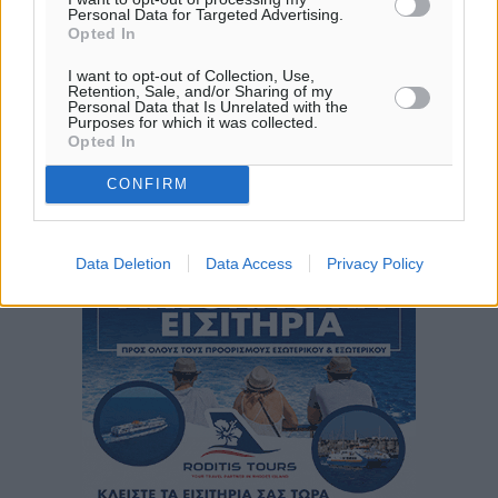
20:04
Personal Data for Targeted Advertising.
πρόγνωση:
Opted In
31
°
I want to opt-out of Collection, Use,
ΤΡ
Retention, Sale, and/or Sharing of my
Personal Data that Is Unrelated with the
29
°
Purposes for which it was collected.
ΤΕ
Opted In
29
°
CONFIRM
ΠΕ
30
°
ΠΑ
Data Deletion
Data Access
Privacy Policy