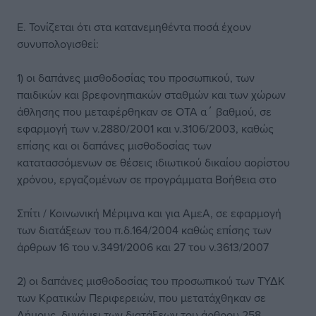
Ε. Τονίζεται ότι στα κατανεμηθέντα ποσά έχουν
συνυπολογισθεί:
1) οι δαπάνες μισθοδοσίας του προσωπικού, των
παιδικών και βρεφονηπιακών σταθμών και των χώρων
άθλησης που μεταφέρθηκαν σε ΟΤΑ α΄ βαθμού, σε
εφαρμογή των ν.2880/2001 και ν.3106/2003, καθώς
επίσης και οι δαπάνες μισθοδοσίας των
κατατασσόμενων σε θέσεις ιδιωτικού δικαίου αορίστου
χρόνου, εργαζομένων σε προγράμματα Βοήθεια στο
Σπίτι / Κοινωνική Μέριμνα και για ΑμεΑ, σε εφαρμογή
των διατάξεων του π.δ.164/2004 καθώς επίσης των
άρθρων 16 του ν.3491/2006 και 27 του ν.3613/2007
2) οι δαπάνες μισθοδοσίας του προσωπικού των ΤΥΔΚ
των Κρατικών Περιφερειών, που μετατάχθηκαν σε
Δήμους, δυνάμει των διατάξεων του άρθρου 258