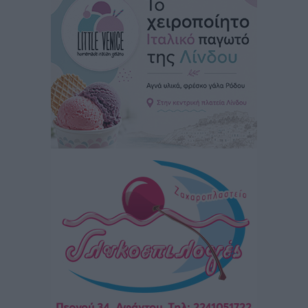
απέναντι στην ακριτική Δωδεκάνησο»
Τοπικές Ειδήσεις
•
πριν 53 λεπτά
Ακαδημία Απόλλωνα Καλυθιών: Με Καμπούρη
επικεφαλής και πλήρες τεχνικό επιτελείο
Αθλητικά
•
πριν 2 ώρες
Φοίβος: Συνεχίζει πλήρης, βρίσκεται κοντά σε
κεντρικό αμυντικό
Αθλητικά
•
πριν 2 ώρες
Αστέρας Μασάρων: Επανεκκίνηση με νέα διοίκηση
και υψηλούς στόχους
Αθλητικά
•
πριν 2 ώρες
Πάνθηρες: Άλλες δύο προσθήκες στα σκαριά
Αθλητικά
•
πριν 2 ώρες