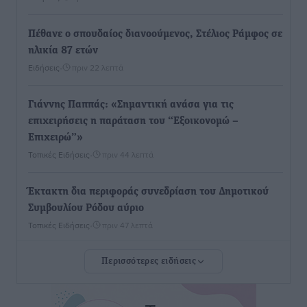
Πέθανε ο σπουδαίος διανοούμενος, Στέλιος Ράμφος σε
ηλικία 87 ετών
Ειδήσεις
•
πριν 22 λεπτά
Γιάννης Παππάς: «Σημαντική ανάσα για τις
επιχειρήσεις η παράταση του “Εξοικονομώ –
Επιχειρώ”»
Τοπικές Ειδήσεις
•
πριν 44 λεπτά
Έκτακτη δια περιφοράς συνεδρίαση του Δημοτικού
Συμβουλίου Ρόδου αύριο
Τοπικές Ειδήσεις
•
πριν 47 λεπτά
Περισσότερες ειδήσεις
Βασίλης Α. Υψηλάντης από Καστελλόριζο και Ρω: «Η
παρουσία μου στο Καστελλόριζο και τη Ρω αποτελεί
χρέος, τιμή και ανανέωση της δέσμευσής μου