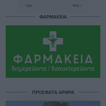
Αγροτικής Οικονομίας Κρεμαστής
« Δεκ
Φεβ »
Τοπικές Ειδήσεις
•
πριν 3 ώρες
ΦΑΡΜΑΚΕΙΑ
Ευρωπαϊκό Πρωτάθλημα Στίβου: Εκτός τελικού η
Μαγκούλια και συνέχειας η Σπανουδάκη
Αθλητικά
•
πριν 4 ώρες
ΚΑΕ Κολοσσός: Οι τιμές των μεμονωμένων εισιτηρίων
Αθλητικά
•
πριν 4 ώρες
Χαράλαμπος Χριστοδούλου: «Το μόνο παιχνίδι που
υπάρχει, είναι το επόμενο»
Αθλητικά
•
πριν 4 ώρες
Κράτησε Χατζηγιακουμή η Α.Ε. Δικαίου
ΠΡΟΣΦΑΤΑ ΑΡΘΡΑ
Αθλητικά
•
πριν 4 ώρες