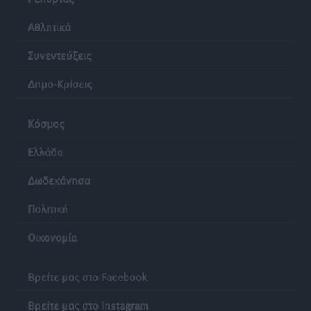
μεγαλύτερη κίνηση
Ειδήσεις
•
πριν 9 ώρες
Αθλητικά
Συνεντεύξεις
Αστυπάλαια: Το φως που μένει αναμμένο στο κάστρο
Τοπικές Ειδήσεις
•
πριν 9 ώρες
Δημο-Κρίσεις
Τουρισμός: Φτωχός συγγενής κάμπινγκ και
Κόσμος
τροχόσπιτα
Ειδήσεις
•
πριν 9 ώρες
Ελλάδα
Δωδεκάνησα
Πολιτική
Οικονομία
Βρείτε μας στο Facebook
Βρείτε μας στο Instagram