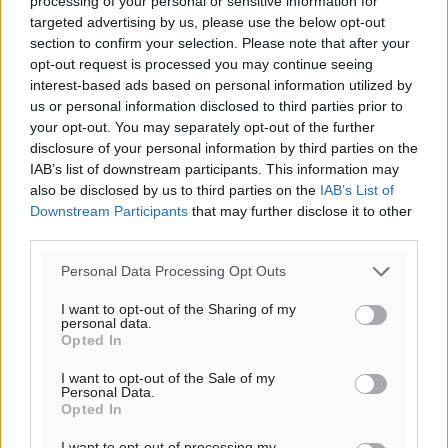
Υπενθύμιση:
processing of your personal or sensitive information for
targeted advertising by us, please use the below opt-out
section to confirm your selection. Please note that after your
Για την μερική αναπαραγωγή της είδησης από άλλες
opt-out request is processed you may continue seeing
ιστοσελίδες είναι απαραίτητη η χρήση του παρακάτω
interest-based ads based on personal information utilized by
παρεχόμενου συνδέσμου παραπομπής προς το άρθρο
us or personal information disclosed to third parties prior to
της Δημοκρατικής.
your opt-out. You may separately opt-out of the further
disclosure of your personal information by third parties on the
IAB’s list of downstream participants. This information may
also be disclosed by us to third parties on the
IAB’s List of
Downstream Participants
that may further disclose it to other
third parties.
o καιρός τώρα:
Personal Data Processing Opt Outs
31
°
αίθριος καιρός
I want to opt-out of the Sharing of my
personal data.
52
%
Opted In
6
km/h
I want to opt-out of the Sale of my
Β-ΒΔ
Personal Data.
31
33
°/
°
Opted In
06:20
I want to opt-out of processing my