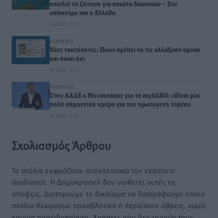
απειλεί τη ζήτηση για πακέτα διακοπών – Στο
επίκεντρο και η Ελλάδα
06.08.26 · 17:42
ΕΙΔΉΣΕΙΣ
Νέες ταυτότητες: Ποιοι πρέπει να τις αλλάξουν άμεσα
και ποιοι όχι
06.08.26 · 13:25
ΕΙΔΉΣΕΙΣ
Στην ΑΑΔΕ ο Μητσοτάκης για το myAGRO: «Είναι μια
πολύ σημαντική ημέρα για τον πρωτογενή τομέα»
06.08.26 · 11:37
Σχολιασμός Άρθρου
Τα σχόλια εκφράζουν αποκλειστικά τον εκάστοτε
σχολιαστή. Η Δημοκρατική δεν υιοθετεί αυτές τις
απόψεις. Διατηρούμε το δικαίωμα να διαγράψουμε όποια
σχόλια θεωρούμε προσβλητικά ή περιέχουν ύβρεις, χωρίς
καμμία προειδοποίηση. Χρήστες που δεν τηρούν τους