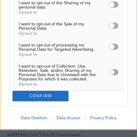
ΜΠΕΝΗΣ ΦΩΤΙΟΣ του Σάββα
I want to opt-out of the Sharing of my
personal data.
Opted In
ΝΕΣΚΕΣ ΠΕΤΡΟΣ του Αντωνίου
I want to opt-out of the Sale of my
Personal Data.
ΓΙΑ ΑΝΤΙΠΡΟΣΩΠΟΙ ΣΤΟ ΕΚΡ
Opted In
I want to opt-out of processing my
ΑΒΝΤΙΟΥ ΓΙΑΝΗ του Ανέτ
Personal Data for Targeted Advertising.
Opted In
BALAJ BASHKIM του Qazim
I want to opt-out of Collection, Use,
Retention, Sale, and/or Sharing of my
Personal Data that Is Unrelated with the
ΓΚΙΟΝΙ ΒΛΑΝΤΙΜΙΡ του Λίκο
Purposes for which it was collected.
Opted In
ΙΣΜΑΗΛ ΑΡΓΚΟΝ του Ισμαήλ
CONFIRM
ΚΑΡΑΓΙΑΝΝΗΣ ΕΜΜΑΝΟΥΗΛ του Κωνσταντίνου
Data Deletion
Data Access
Privacy Policy
ΚΑΡΙΠΗΣ ΑΝΤΩΝΙΟΣ του Ιωάννη
ΚΑΡΙΠΗΣ ΕΥΑΓΓΕΛΟΣ του Ιωάννη