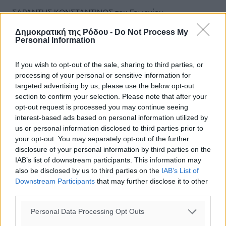
ΣΑΡΑΝΤΗΣ ΚΩΝΣΤΑΝΤΙΝΟΣ του Γεωργίου
Δημοκρατική της Ρόδου -
Do Not Process My
ΣΚΟΡΔΑΛΗΣ ΕΛΕΥΘΕΡΙΟΣ του Νικολάου
Personal Information
ΣΟΥΛΜΙΝΑ ΓΚΑΣΜΕΝΙ του Αντέμ
If you wish to opt-out of the sale, sharing to third parties, or
processing of your personal or sensitive information for
ΣΩΤΗΡΧΟΣ ΠΑΥΛΟΣ του Παναγιώτη
targeted advertising by us, please use the below opt-out
section to confirm your selection. Please note that after your
opt-out request is processed you may continue seeing
ΤΣΟΥΚΑΛΗΣ ΝΕΚΤΑΡΙΟΣ του Μιχαήλ
interest-based ads based on personal information utilized by
us or personal information disclosed to third parties prior to
ΧΑΤΖΗΣΑΒΒΑΣ ΣΑΒΒΑΣ του Λαζάρου
your opt-out. You may separately opt-out of the further
disclosure of your personal information by third parties on the
ΧΙΝΤΡΙ ΛΕΦΤΕΡ του Βάιτ
IAB’s list of downstream participants. This information may
also be disclosed by us to third parties on the
IAB’s List of
ΓΙΑ ΤΗΝ ΕΞΕΛΕΓΚΤΙΚΗ ΕΠΙΤΡΟΠΗ
Downstream Participants
that may further disclose it to other
third parties.
ΚΑΡΠΑΘΙΟΣ ΒΑΣΙΛΕΙΟΣ του Διαμαντή
Personal Data Processing Opt Outs