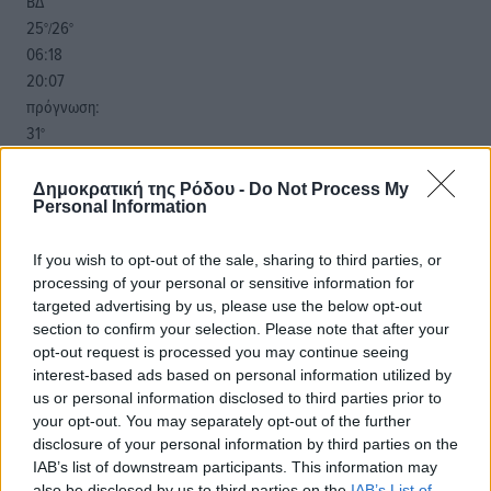
ΒΔ
25
26
°/
°
06:18
20:07
πρόγνωση:
31
°
ΣΑ
28
°
Δημοκρατική της Ρόδου -
Do Not Process My
Personal Information
ΚΥ
29
°
If you wish to opt-out of the sale, sharing to third parties, or
ΔΕ
processing of your personal or sensitive information for
29
°
targeted advertising by us, please use the below opt-out
ΤΡ
section to confirm your selection. Please note that after your
opt-out request is processed you may continue seeing
interest-based ads based on personal information utilized by
us or personal information disclosed to third parties prior to
your opt-out. You may separately opt-out of the further
disclosure of your personal information by third parties on the
IAB’s list of downstream participants. This information may
also be disclosed by us to third parties on the
IAB’s List of