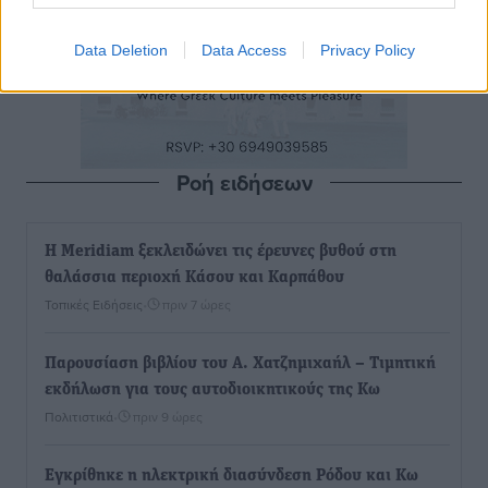
Data Deletion
Data Access
Privacy Policy
Ροή ειδήσεων
Η Meridiam ξεκλειδώνει τις έρευνες βυθού στη
θαλάσσια περιοχή Κάσου και Καρπάθου
Τοπικές Ειδήσεις
•
πριν 7 ώρες
Παρουσίαση βιβλίου του Α. Χατζημιχαήλ – Τιμητική
εκδήλωση για τους αυτοδιοικητικούς της Κω
Πολιτιστικά
•
πριν 9 ώρες
Εγκρίθηκε η ηλεκτρική διασύνδεση Ρόδου και Κω