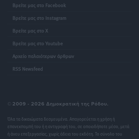
Βρείτε μας στο Facebook
Έκκληση γονέων για να λειτουργήσει ο
Βρείτε μας στο Instagram
Βρεφονηπιακός Σταθμός Κάσου
Τοπικές Ειδήσεις
•
πριν 19 ώρες
Βρείτε μας στο X
Βρείτε μας στο Youtube
Ακρίβεια: Σημαντικές οι διατακτικές σίτισης για 3
στους 4 εργαζομένους
Αρχείο παλαιότερων άρθρων
Ειδήσεις
•
πριν 19 ώρες
RSS Newsfeed
Κινητοποίηση της Πυροσβεστικής στην Κάρπαθο, για
τη φωτιά στην περιοχή Σάνταλο
Τοπικές Ειδήσεις
•
πριν 19 ώρες
©
2009 - 2026 Δημοκρατική της Ρόδου.
Η Ρόδος μπαίνει στη διεκδίκηση για τη Μεσογειακή
Πρωτεύουσα Πολιτισμού και Διαλόγου 2028
Όλα τα δικαιώματα δεσμευμένα. Απαγορεύεται η χρήση ή
Τοπικές Ειδήσεις
•
πριν 19 ώρες
επανεκπομπή του ή η αντιγραφή του, σε οποιοδήποτε μέσο, μετά
ή άνευ επεξεργασίας, χωρίς άδεια του εκδότη. Το σύνολο του