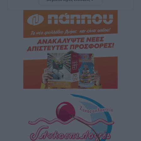
Νέο ξενοδοχείο στη Ρόδο για την H Hotels –
Χατζηλαζάρου – Προχωρά καινούργιο ξενοδοχείο
στην Κω
Τοπικές Ειδήσεις
•
πριν 10 ώρες
Αυτοκίνητο μπήκε παράνομα σε μονόδρομο στο
Μαστιχάρι – Αναποδογύρισε όχημα με μητέρα και
5χρονο παιδί
Τοπικές Ειδήσεις
•
πριν 11 ώρες
“Η Ευρώπη αντιμετώπιζε το προσφυγικό σαν ταινία
τρόμου” – Η συγκλονιστική μαρτυρία της Χαρούλας
Γιασιράνη στον RV για τα γεγονότα που οδήγησαν στο
Σύμφωνο της Λέρου
Τοπικές Ειδήσεις
•
πριν 11 ώρες
Συναυλία με τον Γιάννη Κότσιρα στις 21 Αυγούστου
Πολιτιστικά
•
πριν 11 ώρες