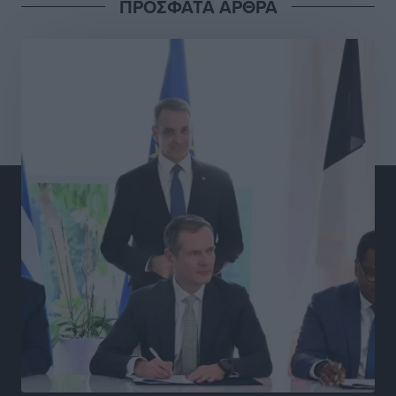
ΠΡΟΣΦΑΤΑ ΑΡΘΡΑ
Γ.Σ. Διαγόρας: Στα «κυανέρυθρα» ο Janni Pembe
Αθλητικά
•
πριν 13 ώρες
Σύλληψη 21χρονου για ναρκωτικά στη Ρόδο
Τοπικές Ειδήσεις
•
πριν 14 ώρες
Με 13,1% κάλυψη εργαζομένων από συλλογικές
συμβάσεις, η Ελλάδα στον “πάτο” της ΕΕ
Απόψεις
•
πριν 14 ώρες
Στο νοσοκομείο της Ρόδου αύριο ο Άδωνις Γεωργιάδης
Τοπικές Ειδήσεις
•
πριν 14 ώρες
Φώτης Γιαννακός στον RV: Με αυξημένες πληρότητες
η Λέρος, στόχος η επιμήκυνση της τουριστικής σεζόν
στο νησί
Τοπικές Ειδήσεις
•
πριν 14 ώρες