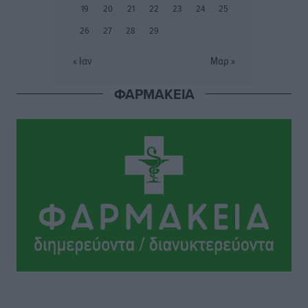
προετοιμασίας
19
20
21
22
23
24
25
Αθλητικά
•
πριν 11 ώρες
26
27
28
29
Εθνικός Αρχίπολης: Μεγάλο βήμα προόδου η ίδρυση
« Ιαν
Μαρ »
Ακαδημίας
Αθλητικά
•
πριν 11 ώρες
ΦΑΡΜΑΚΕΙΑ
Ιππότες: Με το βλέμμα στραμμένο στο μέλλον
Αθλητικά
•
πριν 11 ώρες
ΠΑΜΕ ΣΤΟΙΧΗΜΑ: Περισσότερα από 95 εκατομμύρια
ευρώ σε κέρδη μοίρασε τον Ιούλιο
Αθλητικά
•
πριν 12 ώρες
Ολοκλήρωση του έργου αναβάθμισης των
υποδομών του Νεστορίδειου Μελάθρου
Τοπικές Ειδήσεις
•
πριν 12 ώρες