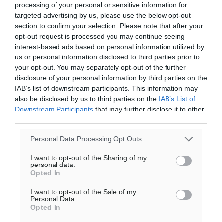
processing of your personal or sensitive information for
targeted advertising by us, please use the below opt-out
section to confirm your selection. Please note that after your
opt-out request is processed you may continue seeing
interest-based ads based on personal information utilized by
us or personal information disclosed to third parties prior to
your opt-out. You may separately opt-out of the further
Ροή ειδήσεων
disclosure of your personal information by third parties on the
IAB’s list of downstream participants. This information may
also be disclosed by us to third parties on the
IAB’s List of
Πλούσιο πολιτιστικό πρόγραμμα τον Αύγουστο από
Downstream Participants
that may further disclose it to other
τον Δήμο Ρόδου
third parties.
Πολιτιστικά
•
πριν 7 λεπτά
Personal Data Processing Opt Outs
Βασίλης Υψηλάντης: Ξεμπλοκάρει η έκδοση και
I want to opt-out of the Sharing of my
personal data.
παραχώρηση οριστικών τίτλων κυριότητας για 224
Opted In
εργατικές κατοικίες στη Ρόδο
Τοπικές Ειδήσεις
•
πριν 11 λεπτά
I want to opt-out of the Sale of my
Personal Data.
Opted In
ΣΕΓΑΣ: Πιστώθηκαν τα έξοδα μετακίνησης του