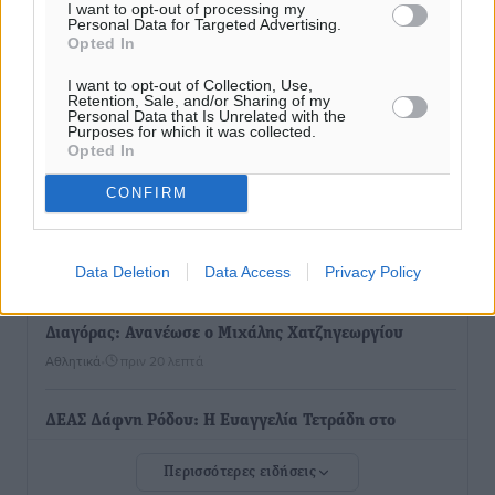
I want to opt-out of processing my
Πανελληνίου Πρωταθλήματος Κ20 στα σωματεία
Personal Data for Targeted Advertising.
Opted In
Αθλητικά
•
πριν 15 λεπτά
I want to opt-out of Collection, Use,
Retention, Sale, and/or Sharing of my
Ευρωπαϊκό Πρωτάθλημα Στίβου: Πότε αγωνίζονται η
Personal Data that Is Unrelated with the
Purposes for which it was collected.
Μαγκούλια, η Σπανουδάκη και ο Κριτούλης
Opted In
Αθλητικά
•
πριν 16 λεπτά
CONFIRM
Εθνική Παίδων: Ο Χριστοδούλου και η καλύτερη
φουρνιά των τελευταίων ετών
Data Deletion
Data Access
Privacy Policy
Αθλητικά
•
πριν 18 λεπτά
Διαγόρας: Ανανέωσε ο Μιχάλης Χατζηγεωργίου
Αθλητικά
•
πριν 20 λεπτά
ΔΕΑΣ Δάφνη Ρόδου: Η Ευαγγελία Τετράδη στο
τεχνικό επιτελείο
Περισσότερες ειδήσεις
Αθλητικά
•
πριν 22 λεπτά