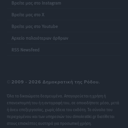
Βρείτε μας στο Instagram
Γ.Σ. Διαγόρας: Εντατική προετοιμασία και επιστροφή
Βρείτε μας στο X
Ρίζου στις Ακαδημίες
Βρείτε μας στο Youtube
Αθλητικά
•
πριν 22 ώρες
Αρχείο παλαιότερων άρθρων
Εθνική Ανδρών: Ραντεβού στο Telekom Center Athens
RSS Newsfeed
Αθλητικά
•
πριν 22 ώρες
ΕΠΟ: Απέσυρε τη στήριξή της στην υποψηφιότητα
του Ινφαντίνο
Αθλητικά
•
πριν 22 ώρες
©
2009 - 2026 Δημοκρατική της Ρόδου.
Φοίβος Κω: Το «ευχαριστώ» για το 9ο Kos 3X3
Όλα τα δικαιώματα δεσμευμένα. Απαγορεύεται η χρήση ή
Basketball Festival
επανεκπομπή του ή η αντιγραφή του, σε οποιοδήποτε μέσο, μετά
Αθλητικά
•
πριν 22 ώρες
ή άνευ επεξεργασίας, χωρίς άδεια του εκδότη. Το σύνολο του
περιεχομένου και των υπηρεσιών του dimokratiki.gr διατίθεται
στους επισκέπτες αυστηρά για προσωπική χρήση.
6ο Kalymnos 3X3: Ολοκληρώθηκε με μεγάλη επιτυχία,