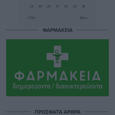
διανυκτέρευση
24
25
26
27
28
29
30
Ειδήσεις
•
πριν 2 ώρες
« Οκτ
Δεκ »
Βέλγοι τουρίστες: Στα 547,9 εκατ. ευρώ οι εισπράξεις
ΦΑΡΜΑΚΕΙΑ
για την Ελλάδα
Ειδήσεις
•
πριν 2 ώρες
Οι κανόνες για τουριστική ανάπτυξη –
Κατηγοριοποιήσεις, ρυθμίσεις και όρια
Τοπικές Ειδήσεις
•
πριν 2 ώρες
Η Τουρκία «γκριζάρει» ξανά το Αιγαίο και προκαλεί
με αφορμή το Ειδικό Χωροταξικό Πλαίσιο για τον
Τουρισμό
Τοπικές Ειδήσεις
•
πριν 2 ώρες
Νέα εποχή για το Νοσοκομείο Ρόδου: Έργα υποδομής,
ΠΡΟΣΦΑΤΑ ΑΡΘΡΑ