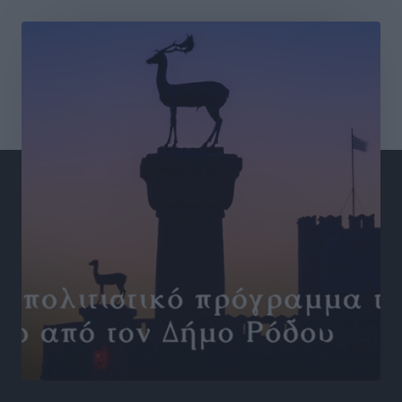
ακτινοθεραπευτικό κέντρο και νέα μέτρα για τη
στελέχωση
Τοπικές Ειδήσεις
•
πριν 3 ώρες
Στη Δημοτική Επιτροπή η Ροδιακή Έπαυλη και το
Δίκτυο ΑμεΑ στη Μεσαιωνική Πόλη
Ρεπορτάζ
•
πριν 3 ώρες
Προσωρινά κρατούμενος ο 59χρονος που συνελήφθη
με περισσότερο από 1,3 κιλό κοκαΐνης στη Ρόδο
Τοπικές Ειδήσεις
•
πριν 3 ώρες
Δεκατέσσερα ονόματα στο τραπέζι για το ψηφοδέλτιο
του ΠΑΣΟΚ στα Δωδεκάνησα
Τοπικές Ειδήσεις
•
πριν 3 ώρες
Πιλοτικό πρόγραμμα για την αντιμετώπιση του
λαγοκέφαλου σε Νότιο Αιγαίο και Κρήτη