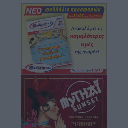
Γ.Σ. Διαγόρας: Το οργανόγραμμα των Ακαδημιών
Αθλητικά
•
πριν 23 λεπτά
Σταυρός Καλυθιών: Απέκτησε και την Ειρήνη
Καρελλάκη
Αθλητικά
•
πριν 52 λεπτά
Πρωτάθλημα Καλαθοσφαίρισης Δικηγορικών
Συλλόγων Ελλάδας και Κύπρου: Η Ρόδος φιλοξένησε
με επιτυχία την 17η διοργάνωση
Αθλητικά
•
πριν 1 ώρα
Φοιτητική στέγη: «Φωτιά» τα ενοίκια σε Αθήνα και
Θεσσαλονίκη – Έως 800 ευρώ στο Ρέθυμνο
Ειδήσεις
•
πριν 1 ώρα