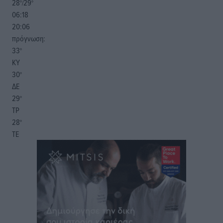
28
29
°/
°
06:18
20:06
πρόγνωση:
33
°
ΚΥ
30
°
ΔΕ
29
°
ΤΡ
28
°
ΤΕ