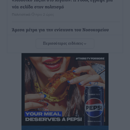
«Μουσικό Ταξίδι στο Αιγαίο»: Η Ρόδος έγραψε μια
νέα σελίδα στον πολιτισμό
Πολιτιστικά
•
πριν 2 ώρες
Άμεσα μέτρα για την ενίσχυση του Νοσοκομείου
Ρόδου και αντιμετώπιση των ελλείψεων προσωπικού
Περισσότερες ειδήσεις
ανακοίνωσε ο Άδωνις Γεωργιάδης
Τοπικές Ειδήσεις
•
πριν 2 ώρες
Iατρικός Σύλλογος Ροδου προς Α. Γεωργιάδη:
Στρατηγικές Προτάσεις για την Ενίσχυση της
Δημόσιας Υγείας στη Νησιωτική Ελλάδα και στα
Νοσοκομεία της Γ΄ Ζώνης
Τοπικές Ειδήσεις
•
πριν 2 ώρες
Πάνθηρες: Ξεκίνησαν αισιόδοξοι για την παρθενική
“πτήση” τους
Αθλητικά
•
πριν 3 ώρες