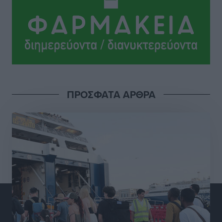
Αθλητικά
•
πριν 6 ώρες
Ροδήλιος: Ο απολογισμός από το Πανελλήνιο
Πρωτάθλημα Πίστας
Αθλητικά
•
πριν 6 ώρες
Διαγόρας: Μετεγγραφικό ντεμαράζ
ΠΡΟΣΦΑΤΑ ΑΡΘΡΑ
Αθλητικά
•
πριν 6 ώρες
Γ.Σ. Διαγόρας: Εντατική προετοιμασία και επιστροφή
Ρίζου στις Ακαδημίες
Αθλητικά
•
πριν 6 ώρες
Εθνική Ανδρών: Ραντεβού στο Telekom Center Athens
Αθλητικά
•
πριν 6 ώρες
ΕΠΟ: Απέσυρε τη στήριξή της στην υποψηφιότητα