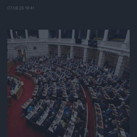
βλέμμα στη ΔΕΘ και τις εκλογές του 2027
07.08.26 18:41
Ειδήσεις
•
πριν 8 ώρες
Γ. Χατζημάρκος από το Μέγαρο Μαξίμου: “Ο
τουρισμός μπορεί να γίνει ο μεγαλύτερος πελάτης της
ελληνικής βιομηχανίας”
Τοπικές Ειδήσεις
•
πριν 8 ώρες
Έρευνα ΕΟΤ: Οι Ευρωπαίοι ταξιδιώτες «ψηφίζουν»
Ελλάδα
Ειδήσεις
•
πριν 8 ώρες
Άκυρες οι εγκύκλιοι που δεν αναρτώνται,
υποχρεωτική η δημοσίευσή τους από την 1η
Οκτωβρίου
Ειδήσεις
•
πριν 8 ώρες