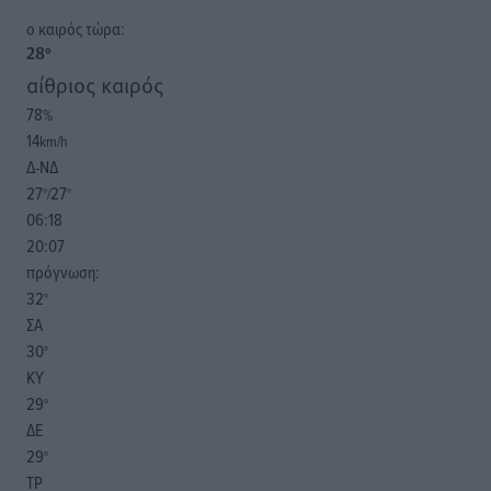
o καιρός τώρα:
28
°
αίθριος καιρός
78
%
14
km/h
Δ-ΝΔ
27
27
°/
°
06:18
20:07
πρόγνωση:
32
°
ΣΑ
30
°
ΚΥ
29
°
ΔΕ
29
°
ΤΡ