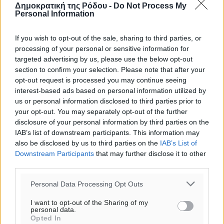
Δημοκρατική της Ρόδου -
Do Not Process My
Personal Information
If you wish to opt-out of the sale, sharing to third parties, or
processing of your personal or sensitive information for
targeted advertising by us, please use the below opt-out
section to confirm your selection. Please note that after your
opt-out request is processed you may continue seeing
interest-based ads based on personal information utilized by
us or personal information disclosed to third parties prior to
your opt-out. You may separately opt-out of the further
disclosure of your personal information by third parties on the
IAB’s list of downstream participants. This information may
also be disclosed by us to third parties on the
IAB’s List of
Downstream Participants
that may further disclose it to other
Ροή ειδήσεων
third parties.
Personal Data Processing Opt Outs
Τριήμερο εξόδου: Πάνω από 129.000 επιβάτες
I want to opt-out of the Sharing of my
αναχωρούν από Πειραιά, Ραφήνα και Λαύριο
personal data.
Ειδήσεις
•
πριν 52 λεπτά
Opted In