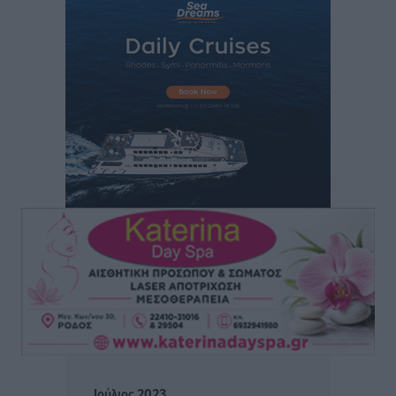
Άρης Αρχαγγέλου: Στο πλευρό του άτυχου Ιάκωβου
Θωμά
Αθλητικά
•
πριν 3 ώρες
Φοίβος: Η μεγάλη επιστροφή του Μπρένο Σαλβατιέρα
Αθλητικά
•
πριν 3 ώρες
Κλεάνθης: Έτοιμες οι κάρτες διαρκείας της νέας
σεζόν
Αθλητικά
•
πριν 3 ώρες
Ατρόμητος Διμυλιάς: Ο Μαργαρίτης και μία
αδιαπραγμάτευτη φιλοσοφία
Αθλητικά
•
πριν 3 ώρες
Γ.Σ. Διαγόρας: Επέστρεψε στις Ακαδημίες η Ειρήνη
Ιούλιος 2023