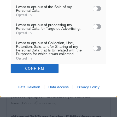
I want to opt-out of the Sale of my
Τι αλλάζει το χωροταξικό στις τουριστικές επενδύσεις
Personal Data.
Opted In
Τοπικές Ειδήσεις
•
πριν 56 λεπτά
I want to opt-out of processing my
Personal Data for Targeted Advertising.
ΥΠΑΑΤ: 12,5 εκατ. ευρώ στις 13 Περιφέρειες για μέτρα
Opted In
βιοασφάλειας
Τοπικές Ειδήσεις
I want to opt-out of Collection, Use,
•
πριν 1 ώρα
Retention, Sale, and/or Sharing of my
Personal Data that Is Unrelated with the
Purposes for which it was collected.
Ποιοι φοιτητές μπορούν να λάβουν ενίσχυση για
Opted In
στέγη έως 2.500 ευρώ
CONFIRM
Ειδήσεις
•
πριν 1 ώρα
«Γιατί οι Τούρκοι συρρέουν στα ελληνικά νησιά»:
Data Deletion
Data Access
Privacy Policy
Τουρκική εφημερίδα εξηγεί τους λόγους που οι
γείτονες προτιμούν την Ελλάδα για διακοπές
Τοπικές Ειδήσεις
•
πριν 2 ώρες