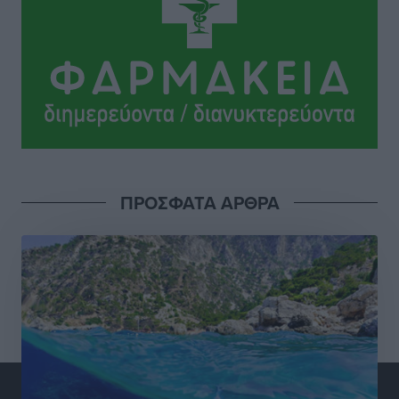
Τσαμπίκα Διαμαντή: Η Ρόδος δεν μπορεί να σχεδιάζει
το μέλλον της μέσα στην αβεβαιότητα
Συνεντεύξεις
•
πριν 4 ώρες
Η υπογεννητικότητα βάζει λουκέτο σε 11 σχολεία
Πρωτοβάθμιας στα Δωδεκάνησα
Ρεπορτάζ
•
πριν 4 ώρες
ΠΡΟΣΦΑΤΑ ΑΡΘΡΑ
Κ. Σπανός: Παρά την αυξημένη τουριστική κίνηση, η
αγορά της Ρόδου κινείται κάτω από τις προσδοκίες
Ρεπορτάζ
•
πριν 4 ώρες
Ο λαγοκέφαλος βρήκε επιτέλους τιμή, μένει να βρεθεί
και σχέδιο
Δημο-Κρίσεις
•
πριν 4 ώρες