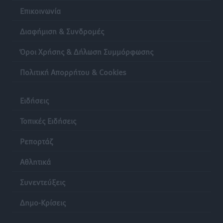
Επικοινωνία
Η Ρόδος περιμένει και οι θεσμοί της λογομαχούν
Δημο-Κρίσεις
•
πριν 24 ώρες
Διαφήμιση & Συνδρομές
Όροι Χρήσης & Δήλωση Συμμόρφωσης
Τα Γλυπτά του Παρθενώνα ως προσωπικό δώρο στον
Τραμπ
Πολιτική Απορρήτου & Cookies
Δημο-Κρίσεις
•
πριν 24 ώρες
Ειδήσεις
Τοπικές Ειδήσεις
Ρεπορτάζ
Αθλητικά
Συνεντεύξεις
Δημο-Κρίσεις