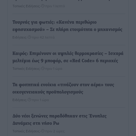
Τοπικές Ειδήσεις
•
πριν 1 λεπτό
Τουρνάς για φωτιές: «Κανένα περιθώριο
εφησυχασμού» – Σε πλήρη ετοιμότητα ο μηχανισμός
Ειδήσεις
•
πριν 42 λεπτά
Καιρός: Επιμένουν οι υψηλές θερμοκρασίες – Ισχυρά
μελτέμια έως 9 μποφόρ, σε «Red Code» 6 περιοχές
Τοπικές Ειδήσεις
•
πριν 1 ώρα
Τα φοιτητικά ενοίκια «τινάζουν στον αέρα» τους
οικογενειακούς προϋπολογισμούς
Ειδήσεις
•
πριν 1 ώρα
Δύο νέοι ξενώνες παραδόθηκαν στις Ένοπλες
Δυνάμεις στη νήσο Ρω
Τοπικές Ειδήσεις
•
πριν 2 ώρες