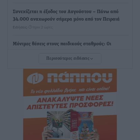
Συνεχίζεται η έξοδος του Αυγούστου – Πάνω από
34.000 αναχωρούν σήμερα μόνο από τον Πειραιά
Ειδήσεις
•
πριν 2 ώρες
Μόνιμες θέσεις στους παιδικούς σταθμούς: Οι
προϋποθέσεις, η 24μηνη εμπειρία και οι προθεσμίες
Περισσότερες ειδήσεις
για τους δήμους
Τοπικές Ειδήσεις
•
πριν 2 ώρες
Δεύτερη πηγή εισοδήματος για τους επαγγελματίες
ψαράδες ο αλιευτικός τουρισμός
Ειδήσεις
•
πριν 2 ώρες
Ακαθάριστα οικόπεδα: Τι γίνεται όταν ο ιδιοκτήτης
δεν τα καθαρίσει – Πώς κινούνται δήμοι και ΠΣ,
ποιος πληρώνει τον λογαριασμό
Τοπικές Ειδήσεις
•
πριν 2 ώρες