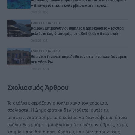
Κάρπαθος: Παλιά πυρομαχικά εντοπίστηκαν στο Αρδάνι
– Απαγορεύτηκε η κολύμβηση στην περιοχή
09.08.26 · 11:53
ΤΟΠΙΚΈΣ ΕΙΔΉΣΕΙΣ
Καιρός: Επιμένουν οι υψηλές θερμοκρασίες – Ισχυρά
μελτέμια έως 9 μποφόρ, σε «Red Code» 6 περιοχές
09.08.26 · 10:31
ΤΟΠΙΚΈΣ ΕΙΔΉΣΕΙΣ
Δύο νέοι ξενώνες παραδόθηκαν στις Ένοπλες Δυνάμεις
στη νήσο Ρω
09.08.26 · 10:04
Σχολιασμός Άρθρου
Τα σχόλια εκφράζουν αποκλειστικά τον εκάστοτε
σχολιαστή. Η Δημοκρατική δεν υιοθετεί αυτές τις
απόψεις. Διατηρούμε το δικαίωμα να διαγράψουμε όποια
σχόλια θεωρούμε προσβλητικά ή περιέχουν ύβρεις, χωρίς
καμμία προειδοποίηση. Χρήστες που δεν τηρούν τους