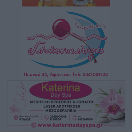
Πού κινούνται οι κρατήσεις last minute σε Ελλάδα
από Γερμανούς
Ειδήσεις
•
πριν 3 ώρες
Οδηγός στη Ρόδο τράκαρε σταθμευμένο αυτοκίνητο,
παρέσυρε 72χρονο και διέφυγε
Τοπικές Ειδήσεις
•
πριν 3 ώρες
Το νέο Ειδικό Χωροταξικό για τον Τουρισμό
ξανασχεδιάζει τον επενδυτικό χάρτη της Ρόδου
Τοπικές Ειδήσεις
•
πριν 4 ώρες
Γιάννης Βασιλάκης: «Η Πρωτοβάθμια Φροντίδα
Υγείας πρέπει να φτάνει σε κάθε γωνιά – Ενισχύουμε
τις δομές, δεν τις αποδυναμώνουμε»
Συνεντεύξεις
•
πριν 4 ώρες