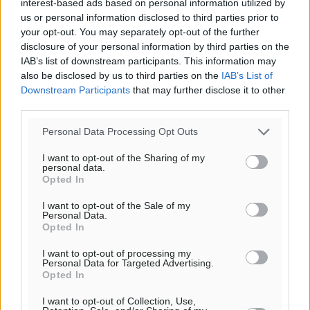
interest-based ads based on personal information utilized by
us or personal information disclosed to third parties prior to
your opt-out. You may separately opt-out of the further
o καιρός τώρα:
disclosure of your personal information by third parties on the
30
IAB’s list of downstream participants. This information may
°
αίθριος καιρός
also be disclosed by us to third parties on the
IAB’s List of
Downstream Participants
that may further disclose it to other
62
%
third parties.
13
km/h
Β-ΒΑ
Personal Data Processing Opt Outs
29
31
°/
°
I want to opt-out of the Sharing of my
06:19
personal data.
20:05
Opted In
πρόγνωση:
I want to opt-out of the Sale of my
32
°
Personal Data.
Opted In
ΔΕ
29
°
I want to opt-out of processing my
ΤΡ
Personal Data for Targeted Advertising.
Opted In
29
°
ΤΕ
I want to opt-out of Collection, Use,