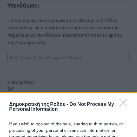
Υπενθύμιση:
Για την μερική αναπαραγωγή της είδησης από άλλες
ιστοσελίδες είναι απαραίτητη η χρήση του παρακάτω
παρεχόμενου συνδέσμου παραπομπής προς το άρθρο
της Δημοκρατικής.
o καιρός τώρα:
24
°
αίθριος καιρός
Δημοκρατική της Ρόδου -
Do Not Process My
41
%
Personal Information
14
km/h
Δ
If you wish to opt-out of the sale, sharing to third parties, or
24
25
°/
°
processing of your personal or sensitive information for
06:18
targeted advertising by us, please use the below opt-out