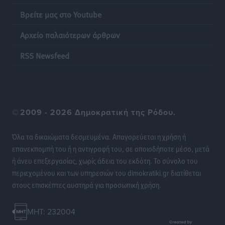
Ειδήσεις
•
πριν 17 ώρες
Βρείτε μας στο Youtube
Αρχείο παλαιότερων άρθρων
Η επόμενη παγκόσμια δύναμη στα υδροπλάνα μπορεί
να είναι η Ελλάδα
RSS Newsfeed
Ειδήσεις
•
πριν 17 ώρες
Στη Σύμη η Φαίη Σκορδά επισκέφθηκε την Ιερά Μονή
του Πανορμίτη
©
2009 - 2026 Δημοκρατική της Ρόδου.
Τοπικές Ειδήσεις
•
πριν 17 ώρες
Όλα τα δικαιώματα δεσμευμένα. Απαγορεύεται η χρήση ή
Σερβία: Ανακάμπτουν οι τουριστικές ροές προς την
επανεκπομπή του ή η αντιγραφή του, σε οποιοδήποτε μέσο, μετά
Ελλάδα
ή άνευ επεξεργασίας, χωρίς άδεια του εκδότη. Το σύνολο του
Ειδήσεις
•
πριν 17 ώρες
περιεχομένου και των υπηρεσιών του dimokratiki.gr διατίθεται
στους επισκέπτες αυστηρά για προσωπική χρήση.
Διακοπές στην Κάρπαθο για τον Γιώργο Γεραπετρίτη
Τοπικές Ειδήσεις
•
πριν 17 ώρες
MHT: 232004