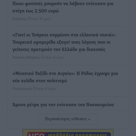
Ποιοι φοιτητές μπορούν να λάβουν ενίσχυση για
στέγη έως 2.500 ευρώ
Ειδήσεις
•
πριν 8 ώρες
«Γιατί οι Τούρκοι συρρέουν στα ελληνικά νησιά»:
Τουρκική εφημερίδα εξηγεί τους λόγους που οι
γείτονες προτιμούν την Ελλάδα για διακοπές
Τοπικές Ειδήσεις
•
πριν 8 ώρες
«Μουσικό Ταξίδι στο Αιγαίο»: Η Ρόδος έγραψε μια
νέα σελίδα στον πολιτισμό
Πολιτιστικά
•
πριν 8 ώρες
Άμεσα μέτρα για την ενίσχυση του Νοσοκομείου
Ρόδου και αντιμετώπιση των ελλείψεων προσωπικού
Περισσότερες ειδήσεις
ανακοίνωσε ο Άδωνις Γεωργιάδης
Τοπικές Ειδήσεις
•
πριν 9 ώρες