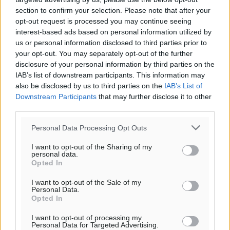
20:06
section to confirm your selection. Please note that after your
πρόγνωση:
opt-out request is processed you may continue seeing
interest-based ads based on personal information utilized by
31
°
us or personal information disclosed to third parties prior to
ΚΥ
your opt-out. You may separately opt-out of the further
29
°
disclosure of your personal information by third parties on the
ΔΕ
IAB’s list of downstream participants. This information may
29
°
also be disclosed by us to third parties on the
IAB’s List of
ΤΡ
Downstream Participants
that may further disclose it to other
28
third parties.
°
ΤΕ
Personal Data Processing Opt Outs
I want to opt-out of the Sharing of my
personal data.
Opted In
I want to opt-out of the Sale of my
Personal Data.
Opted In
I want to opt-out of processing my
Personal Data for Targeted Advertising.