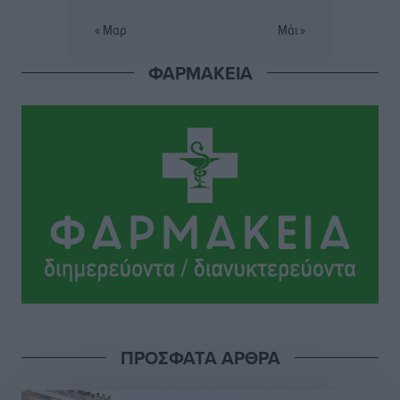
Τοπικές Ειδήσεις
•
πριν 11 ώρες
« Μαρ
Μάι »
Σταυρός Καλυθιών: Απέκτησε την Φωτεινή Πιζάνια
ΦΑΡΜΑΚΕΙΑ
Αθλητικά
•
πριν 12 ώρες
Το Yucatan Show έρχεται στη Ρόδο με τον Frankie
Lluc
Πολιτιστικά
•
πριν 13 ώρες
Σι Τζέι Χάρις: «Να πανηγυρίσουμε πολλές νίκες μαζί»
Αθλητικά
•
πριν 13 ώρες
Ροδήλιος: Ο απολογισμός από το Πανελλήνιο
Πρωτάθλημα Πίστας
Αθλητικά
•
πριν 13 ώρες
ΠΡΟΣΦΑΤΑ ΑΡΘΡΑ
Διαγόρας: Μετεγγραφικό ντεμαράζ
Αθλητικά
•
πριν 13 ώρες