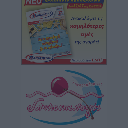
Iατρικός Σύλλογος Ροδου προς Α. Γεωργιάδη:
Στρατηγικές Προτάσεις για την Ενίσχυση της
Δημόσιας Υγείας στη Νησιωτική Ελλάδα και στα
Νοσοκομεία της Γ΄ Ζώνης
Τοπικές Ειδήσεις
•
πριν 9 ώρες
Πάνθηρες: Ξεκίνησαν αισιόδοξοι για την παρθενική
“πτήση” τους
Αθλητικά
•
πριν 9 ώρες
Άρης Αρχαγγέλου: Στο πλευρό του άτυχου Ιάκωβου
Θωμά
Αθλητικά
•
πριν 9 ώρες
Φοίβος: Η μεγάλη επιστροφή του Μπρένο Σαλβατιέρα
Αθλητικά
•
πριν 9 ώρες