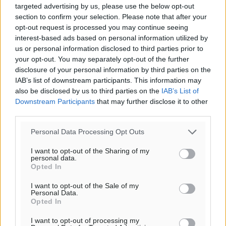
targeted advertising by us, please use the below opt-out
06:17
section to confirm your selection. Please note that after your
20:08
opt-out request is processed you may continue seeing
πρόγνωση:
interest-based ads based on personal information utilized by
33
°
us or personal information disclosed to third parties prior to
ΠΑ
your opt-out. You may separately opt-out of the further
28
disclosure of your personal information by third parties on the
°
IAB’s list of downstream participants. This information may
ΣΑ
also be disclosed by us to third parties on the
IAB’s List of
29
°
Downstream Participants
that may further disclose it to other
ΚΥ
third parties.
30
°
ΔΕ
Personal Data Processing Opt Outs
I want to opt-out of the Sharing of my
personal data.
Opted In
I want to opt-out of the Sale of my
Personal Data.
Opted In
I want to opt-out of processing my