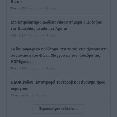
Βίσση
Τοπικές Ειδήσεις
•
πριν 11 ώρες
Στο Επιμελητήριο Δωδεκανήσου σήμερα ο Πρέσβης
της Βραζιλίας Laudemar Aguiar
Τοπικές Ειδήσεις
•
πριν 11 ώρες
To δημογραφικό πρόβλημα στα νησιά κυριάρχησε στη
συνάντηση του Φώτη Μάγγου με τον πρόεδρο της
HOPEgenesis
Τοπικές Ειδήσεις
•
πριν 11 ώρες
ΠΑΟΚ Ρόδου: Επιστροφή Τοντόροβ και άνοιγμα προς
χορηγούς
Αθλητικά
•
πριν 12 ώρες
Περισσότερες ειδήσεις
Rhodes Beyond Summer – Εκεί που το καλοκαίρι
είναι μόνο η αρχή