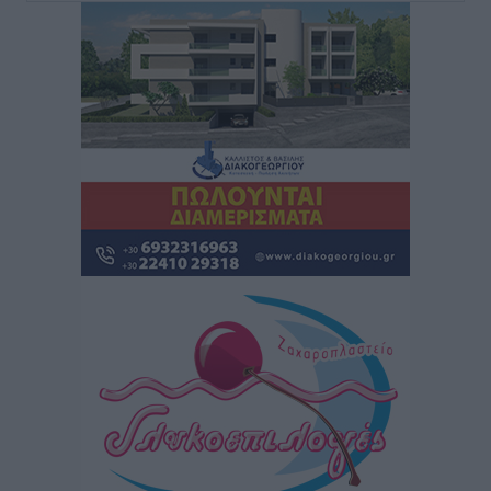
Τοπικές Ειδήσεις
•
πριν 12 ώρες
Κικίλιας: Μειώθηκαν κατά 34% οι μεταναστευτικές
ροές στα θαλάσσια σύνορα
Ειδήσεις
•
πριν 12 ώρες
Κως: Γερμανός τουρίστας κέρδισε αποζημίωση 900
ευρώ επειδή δεν βρήκε ξαπλώστρες στις
οικογενειακές διακοπές του
Τοπικές Ειδήσεις
•
πριν 12 ώρες
Ο γεωεντοπισμός μέσω 112 «έσωσε» Δανό περιπατητή
στη Ρόδο
Τοπικές Ειδήσεις
•
πριν 12 ώρες
Σύμη: Ανασύρθηκε σορός άνδρα – Εξετάζεται αν είναι
ο 8ος Γερμανός που αγνοούνταν μετά την παράσυρσή