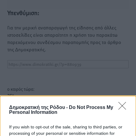
Υπενθύμιση:
Για την μερική αναπαραγωγή της είδησης από άλλες
ιστοσελίδες είναι απαραίτητη η χρήση του παρακάτω
παρεχόμενου συνδέσμου παραπομπής προς το άρθρο
της Δημοκρατικής.
o καιρός τώρα:
25
°
αίθριος καιρός
Δημοκρατική της Ρόδου -
Do Not Process My
47
Personal Information
%
16
km/h
Δ
If you wish to opt-out of the sale, sharing to third parties, or
processing of your personal or sensitive information for
25
25
°/
°