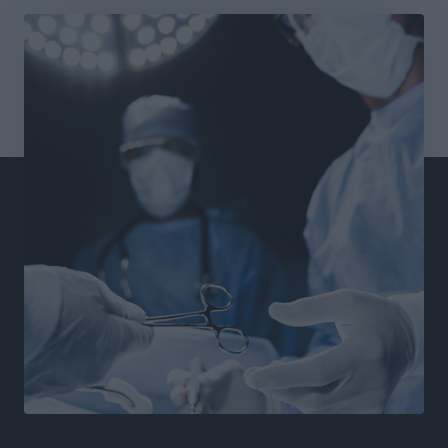
Αθλητικά
•
πριν 13 ώρες
Χατζηβασιλείου: Προτεραιότητα της ΕΕ η προστασία
των εξωτερικών συνόρων
Ειδήσεις
•
πριν 13 ώρες
Κάρπαθος: Το πιο υποτιμημένο νησί είναι ένας
κρυφός παράδεισος στα Δωδεκάνησα
Τοπικές Ειδήσεις
•
πριν 14 ώρες
Ο Λαμπρος Φισφής στη Ρόδο στις 21 Σεπτεμβρίου
Πολιτιστικά
•
πριν 14 ώρες
ΚΑΕ Κολοσσός: Αντίστροφη μέτρηση για την
προετοιμασία
Αθλητικά
•
πριν 15 ώρες