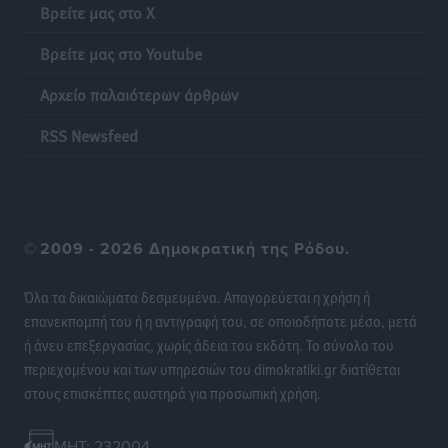
Βρείτε μας στο X
Βρείτε μας στο Youtube
Ποια μέτρα ζητά η αγορά εν όψει ΔΕΘ
Ειδήσεις
•
πριν 20 ώρες
Αρχείο παλαιότερων άρθρων
Πυρκαγιές: Πώς τα σκουπίδια μπορούν να γίνουν η
RSS Newsfeed
σπίθα μιας μεγάλης καταστροφής στα νησιά
Ειδήσεις
•
πριν 20 ώρες
WTTC: Το μέλλον του τουρισμού περνά από τη
©
2009 - 2026 Δημοκρατική της Ρόδου.
διαχείριση των προορισμών – Νέο πλαίσιο για
βιώσιμη ανάπτυξη και ανθεκτικότητα
Όλα τα δικαιώματα δεσμευμένα. Απαγορεύεται η χρήση ή
Ειδήσεις
•
πριν 20 ώρες
επανεκπομπή του ή η αντιγραφή του, σε οποιοδήποτε μέσο, μετά
ή άνευ επεξεργασίας, χωρίς άδεια του εκδότη. Το σύνολο του
«Κοντοβερός»: Ραντεβού τον Σεπτέμβρη με…νέους
περιεχομένου και των υπηρεσιών του dimokratiki.gr διατίθεται
πλειστηριασμούς
στους επισκέπτες αυστηρά για προσωπική χρήση.
Τοπικές Ειδήσεις
•
πριν 20 ώρες
MHT: 232004