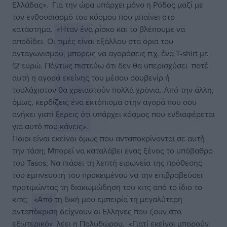
Ελλάδας».
Για την ώρα υπάρχει μόνο η Ρόδος μαζί με
τον ενθουσιασμό του κόσμου που μπαίνει στο
κατάστημα.
«Ηταν ένα ρίσκο και το βλέπουμε να
αποδίδει. Οι τιμές είναι εξάλλου στα όρια του
ανταγωνισμού, μπορεις να αγοράσεις π.χ. ένα Τ-shirt με
12 ευρώ. Πάντως πιστεύω ότι δεν θα υπερισχύσει ποτέ
αυτή η αγορά εκείνης του μέσου σουβενίρ ή
τουλάχιστον θα χρειαστούν πολλά χρόνια. Από την άλλη,
όμως, κερδίζεις ένα εκτόπισμα στην αγορά που σου
ανήκει γιατί ξέρεις ότι υπάρχει κόσμος που ενδιαφέρεται
για αυτό που κάνεις».
Ποιοι είναι εκείνοι όμως που ανταποκρίνονται σε αυτή
την τάση; Μπορεί να καταλάβει ένας ξένος το υπόβαθρο
του Tasos; Να πιάσει τη λεπτή ειρωνεία της πρόθεσης
του εμπνευστή του προκειμένου να την επιβραβεύσει
προτιμώντας τη διακωμώδηση του κιτς από το ίδιο το
κιτς;
«Από τη δική μου εμπειρία τη μεγαλύτερη
ανταπόκριση δείχνουν οι Ελληνες που ζουν στο
εξωτερικό»
λέει η Πολυδώρου.
«Γιατί εκείνοι μπορούν