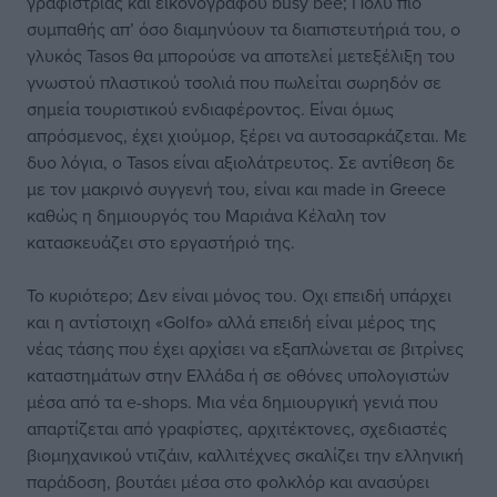
γραφίστριας και εικονογράφου busy bee; Πολύ πιο
συμπαθής απ’ όσο διαμηνύουν τα διαπιστευτήριά του, ο
γλυκός Tasos θα μπορούσε να αποτελεί μετεξέλιξη του
γνωστού πλαστικού τσολιά που πωλείται σωρηδόν σε
σημεία τουριστικού ενδιαφέροντος. Είναι όμως
απρόσμενος, έχει χιούμορ, ξέρει να αυτοσαρκάζεται. Με
δυο λόγια, ο Tasos είναι αξιολάτρευτος. Σε αντίθεση δε
με τον μακρινό συγγενή του, είναι και made in Greece
καθώς η δημιουργός του Μαριάνα Κέλαλη τον
κατασκευάζει στο εργαστήριό της.
Το κυριότερο; Δεν είναι μόνος του. Οχι επειδή υπάρχει
και η αντίστοιχη «Golfo» αλλά επειδή είναι μέρος της
νέας τάσης που έχει αρχίσει να εξαπλώνεται σε βιτρίνες
καταστημάτων στην Ελλάδα ή σε οθόνες υπολογιστών
μέσα από τα e-shops. Μια νέα δημιουργική γενιά που
απαρτίζεται από γραφίστες, αρχιτέκτονες, σχεδιαστές
βιομηχανικού ντιζάιν, καλλιτέχνες σκαλίζει την ελληνική
παράδοση, βουτάει μέσα στο φολκλόρ και ανασύρει