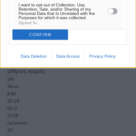
ιστοσελίδες είναι απαραίτητη η χρήση του παρακάτω
I want to opt-out of Collection, Use,
παρεχόμενου συνδέσμου παραπομπής προς το άρθρο
Retention, Sale, and/or Sharing of my
Personal Data that Is Unrelated with the
της Δημοκρατικής.
Purposes for which it was collected.
Opted In
CONFIRM
o καιρός τώρα:
Data Deletion
Data Access
Privacy Policy
28
°
αίθριος καιρός
54
%
14
km/h
Β-ΒΔ
28
28
°/
°
06:17
20:08
πρόγνωση:
33
°