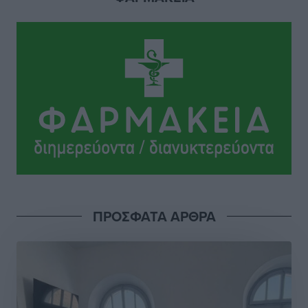
Αθλητικά
•
πριν 4 ώρες
Σύλληψη 21χρονου για ναρκωτικά στη Ρόδο
Τοπικές Ειδήσεις
•
πριν 5 ώρες
Με 13,1% κάλυψη εργαζομένων από συλλογικές
συμβάσεις, η Ελλάδα στον “πάτο” της ΕΕ
Απόψεις
•
πριν 5 ώρες
Στο νοσοκομείο της Ρόδου αύριο ο Άδωνις Γεωργιάδης
Τοπικές Ειδήσεις
•
πριν 5 ώρες
ΠΡΟΣΦΑΤΑ ΑΡΘΡΑ
Φώτης Γιαννακός στον RV: Με αυξημένες πληρότητες
η Λέρος, στόχος η επιμήκυνση της τουριστικής σεζόν
στο νησί
Τοπικές Ειδήσεις
•
πριν 5 ώρες