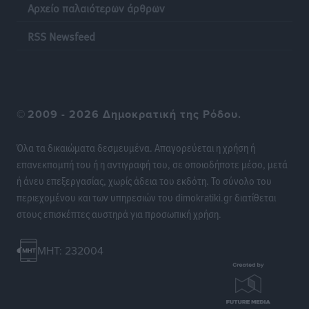
σορός που εντοπίστηκε
Αρχείο παλαιότερων άρθρων
Τοπικές Ειδήσεις
•
πριν 10 ώρες
RSS Newsfeed
Η σιωπηρή παράταση του Ταμείου Ανάκαμψης για
την Ελλάδα
Ειδήσεις
•
πριν 10 ώρες
©
2009 - 2026 Δημοκρατική της Ρόδου.
Το εκλογικό ρολόι του Μαξίμου χτυπά τέλη Μαΐου του
2027
Όλα τα δικαιώματα δεσμευμένα. Απαγορεύεται η χρήση ή
Τοπικές Ειδήσεις
•
πριν 10 ώρες
επανεκπομπή του ή η αντιγραφή του, σε οποιοδήποτε μέσο, μετά
ή άνευ επεξεργασίας, χωρίς άδεια του εκδότη. Το σύνολο του
περιεχομένου και των υπηρεσιών του dimokratiki.gr διατίθεται
ΦΟΔΣΑ Νοτίου Αιγαίου: «Δεν ζητάμε ασυλία – ζητάμε
στους επισκέπτες αυστηρά για προσωπική χρήση.
θεσμική προστασία της αυτοδιοίκησης»
Τοπικές Ειδήσεις
•
πριν 10 ώρες
MHT: 232004
Στη διαδικασία της απευθείας διαπραγμάτευσης ο
Δήμος Ρόδου για τη ναυαγοσωστική κάλυψη των
παραλιών