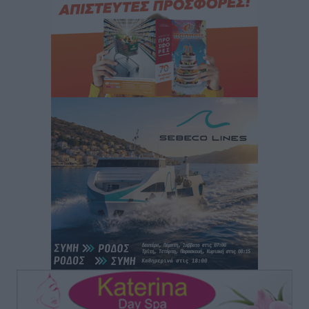
Έκτακτη συνεδρίαση της Δημοτικής Επιτροπής Ρόδου
αύριο Παρασκευή 7 Αυγούστου
Τοπικές Ειδήσεις
•
πριν 2 ώρες
ΑΕΡΑ: Δεν σταματάει να ενισχύεται, νέο απόκτημα ο
Μητρόπουλος
Αθλητικά
•
πριν 2 ώρες
Κλεάνθης: Δουλειές μετά ευχαριστιών στο γήπεδο,
ατομικό για δύο
Αθλητικά
•
πριν 2 ώρες
Φοίβος: Εν αναμονή του Νίκου Λαζίδη
Αθλητικά
•
πριν 2 ώρες
Ιάλυσος Β’: Νωρίς νωρίς μπήκαν στα βάσανα της
προετοιμασίας
Αθλητικά
•
πριν 2 ώρες