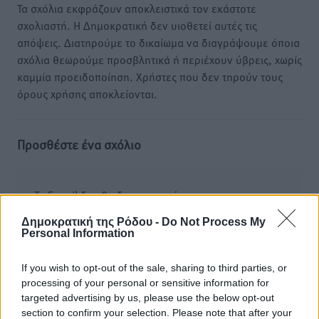
Τα σχόλια εκφράζουν αποκλειστικά τον εκάστοτε
σχολιαστή. Η Δημοκρατική δεν υιοθετεί αυτές τις
απόψεις. Διατηρούμε το δικαίωμα να διαγράψουμε όποια
σχόλια θεωρούμε προσβλητικά ή περιέχουν ύβρεις, χωρίς
καμμία προειδοποίηση. Χρήστες που δεν τηρούν τους
όρους χρήσης αποκλείονται.
Προσθέστε ένα σχόλιο
Το E-mail δεν θα δημοσιευτεί.
Πρέπει να συμπληρωθούν όλα τα πεδία για την
Δημοκρατική της Ρόδου -
Do Not Process My
υποβολή του σχολίου.
Personal Information
Όνοματεπώνυμο
Email
If you wish to opt-out of the sale, sharing to third parties, or
processing of your personal or sensitive information for
targeted advertising by us, please use the below opt-out
section to confirm your selection. Please note that after your