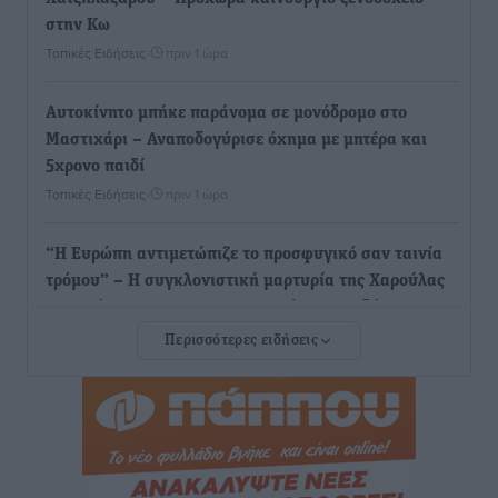
στην Κω
Τοπικές Ειδήσεις
•
πριν 1 ώρα
Αυτοκίνητο μπήκε παράνομα σε μονόδρομο στο
Μαστιχάρι – Αναποδογύρισε όχημα με μητέρα και
5χρονο παιδί
Τοπικές Ειδήσεις
•
πριν 1 ώρα
“Η Ευρώπη αντιμετώπιζε το προσφυγικό σαν ταινία
τρόμου” – Η συγκλονιστική μαρτυρία της Χαρούλας
Γιασιράνη στον RV για τα γεγονότα που οδήγησαν στο
Σύμφωνο της Λέρου
Περισσότερες ειδήσεις
Τοπικές Ειδήσεις
•
πριν 1 ώρα
Συναυλία με τον Γιάννη Κότσιρα στις 21 Αυγούστου
Πολιτιστικά
•
πριν 2 ώρες