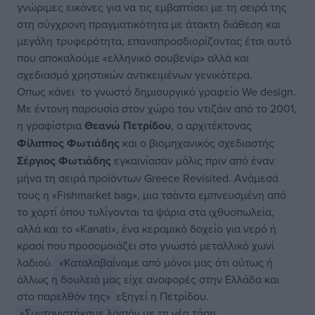
γνώριμες εικόνες για να τις εμβαπτίσει με τη σειρά της
στη σύγχρονη πραγματικότητα με άτακτη διάθεση και
μεγάλη τρυφερότητα, επαναπροσδιορίζοντας έτσι αυτό
που αποκαλούμε «ελληνικό σουβενίρ» αλλά και
σχεδιασμό χρηστικών αντικειμένων γενικότερα.
Οπως κάνει το γνωστό δημιουργικό γραφείο We design.
Με έντονη παρουσία στον χώρο του ντιζάιν από το 2001,
η γραφίστρια
Θεανώ Πετρίδου
, ο αρχιτέκτονας
Φίλιππος Φωτιάδης
και ο βιομηχανικός σχεδιαστής
Σέργιος Φωτιάδης
εγκαινίασαν μόλις πριν από έναν
μήνα τη σειρά προϊόντων Greece Revisited. Ανάμεσά
τους η «Fishmarket bag», μια τσάντα εμπνευσμένη από
το χαρτί όπου τυλίγονται τα ψάρια στα ιχθυοπωλεία,
αλλά και το «Kanati», ένα κεραμικό δοχείο για νερό ή
κρασί που προσομοιάζει στο γνωστό μεταλλικό χωνί
λαδιού.
«Καταλαβαίναμε από μόνοι μας ότι ούτως ή
άλλως η δουλειά μας είχε αναφορές στην Ελλάδα και
στο παρελθόν της»
εξηγεί η Πετρίδου.
«Συντονιστήκαμε λοιπόν με τη νέα τάση