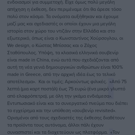
ενδοιασμοί για συμμετοχή. Είχε όμως πολύ μεγάλη
απήχηση η έκθεση, δεν περιμέναμε ότι θα άρεσε τόσο
πολύ στον κόσμο. Τα ονόματα αυξήθηκαν και έχουμε
μαζί μας και σχεδιαστές οι οποίοι έχουν μια μεγάλη
ιστορία στον χώρο του ντιζάιν στην Ελλάδα και στο
εξωτερικό, όπως είναι ο Κωνσταντίνος Χούρσογλου, οι
We design, ο Κώστας Μπίσσας και ο Ζάχος
Σταθόπουλος. Υπόψη, τα κλασικά ελληνικά σουβενίρ
είναι made in China, ενώ αυτά που σχεδιάζονται από
αυτή τη νέα γενιά δημιουργικών ανθρώπων είναι 100%
made in Greece, από την αρχική ιδέα έως το τελικό
αποτέλεσμα».
Και οι τιμές; Αρκούντως φιλικές.
«Από 75
λεπτά (μια καρτ ποστάλ) έως 75 ευρώ (ένα μικρό γλυπτό
από ελαφρόπετρα), με όλη την γκάμα ενδιάμεσα».
Εντυπωσιακό είναι και το συνεργατικό πνεύμα που διέπει
το εγχείρημα και την υπόθεση «σουβενίρ revisited».
Ορισμένοι από τους σχεδιαστές της έκθεσης διαθέτουν
τα προϊόντα τους αυτόνομα, άλλοι πάλι έχουν
συνασπιστεί και τα διοχετεύουν ως πλατφόρμα.
«Τον