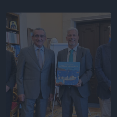
Αθλητικά
•
πριν 5 ώρες
Στάθης Αντωνάς: Ένα βήμα πριν από επαγγελματικό
συμβόλαιο πυγμαχίας με MTGP και BXGP για Ευρώπη
και Αυστραλία
Αθλητικά
•
πριν 5 ώρες
ΚΑΕ Κολοσσός: Τα… ευρωπαϊκά εισιτήρια διαρκείας
Αθλητικά
•
πριν 5 ώρες
Ιπποκράτης: Ανανέωσε η Νίκη Καρτσαμάρη
Αθλητικά
•
πριν 6 ώρες
Η Μανίσα πήρε Buie και Davis
Αθλητικά
•
πριν 6 ώρες
Γ.Σ. Ηπιόνη: «Προπονητική ομάδα με εμπειρία,
επιστημονική γνώση και σύγχρονες μεθόδους»