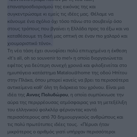
επαναπροσδιορισμού της εικόνας της και
συγκεντρώσαμε κι εμείς τις ιδέες μας. Θέλαμε να
κάνουμε ένα σχόλιο όχι τόσο πάνω στο σουβενίρ όσο
στους τρόπους που βγαίνει η Ελλάδα προς τα έξω και να
καταθέσουμε τη δική μας οπτική σε έναν πιο χαλαρό και
χιουμοριστικό τόνο».
Τη νέα τάση έχει συνοψίσει πολύ επιτυχημένα η έκθεση
«It’s all, oh so souvenir to me!» η οποία διοργανώνεται
εφέτος για δεύτερη συνεχή χρονιά και φιλοξενείται στο
ημιυπόγειο κατάστημα Matalou@home της οδού Ηπίτου
στην Πλάκα, όπου μπορεί κανείς να βρει τα περισσότερα
αντικείμενα καθ’ όλη τη διάρκεια του χρόνου. Είναι μια
ιδέα της
Αννας Πολυδώρου
, η οποία συμπύκνωσε την
αύρα της περιρρέουσας ατμόσφαιρας για τη μετεξέλιξη
του ελληνικού φολκλόρ φέρνοντας κοντά
περισσότερους από 70 δημιουργικούς ανθρώπους και
τις πολύ πρωτότυπες ιδέες τους.
«Πέρυσι ήταν
μικρότερος ο αριθμός γιατί υπήρχαν περισσότεροι