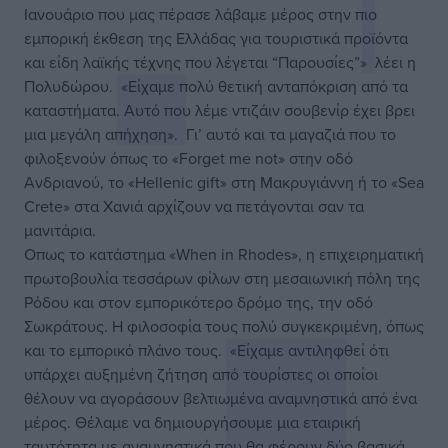
Ιανουάριο που μας πέρασε λάβαμε μέρος στην πιο
εμπορική έκθεση της Ελλάδας για τουριστικά προϊόντα
και είδη λαϊκής τέχνης που λέγεται “Παρουσίες”»
λέει η
Πολυδώρου.
«Είχαμε πολύ θετική ανταπόκριση από τα
καταστήματα. Αυτό που λέμε ντιζάιν σουβενίρ έχει βρει
μια μεγάλη απήχηση».
Γι’ αυτό και τα μαγαζιά που το
φιλοξενούν όπως το «Forget me not» στην οδό
Ανδριανού, το «Hellenic gift» στη Μακρυγιάννη ή το «Sea
Crete» στα Χανιά αρχίζουν να πετάγονται σαν τα
μανιτάρια.
Οπως το κατάστημα «When in Rhodes», η επιχειρηματική
πρωτοβουλία τεσσάρων φίλων στη μεσαιωνική πόλη της
Ρόδου και στον εμπορικότερο δρόμο της, την οδό
Σωκράτους. Η φιλοσοφία τους πολύ συγκεκριμένη, όπως
και το εμπορικό πλάνο τους.
«Είχαμε αντιληφθεί ότι
υπάρχει αυξημένη ζήτηση από τουρίστες οι οποίοι
θέλουν να αγοράσουν βελτιωμένα αναμνηστικά από ένα
μέρος. Θέλαμε να δημιουργήσουμε μια εταιρική
ταυτότητα με αναμνηστικά που θα φέρουν δύο βασικά