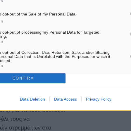
In
 κ. Νίκος.
o opt-out of the Sale of my Personal Data.
έτει οικόπεδο με σπίτι
In
ύλου και τους ζήτησα μια
to opt-out of processing my Personal Data for Targeted
ing.
 για να γίνει η δουλειά
In
ύρα”. Στην περιοχή μου,
o opt-out of Collection, Use, Retention, Sale, and/or Sharing
νάστες, εκ των οποίων
ersonal Data that Is Unrelated with the Purposes for which it
lected.
μειώνει ο ίδιος.
In
CONFIRM
Data Deletion
Data Access
Privacy Policy
ρα και αναζήτησαν
νο) για να τους συντάξει
όλι τους να
ριών στρεμμάτων στα