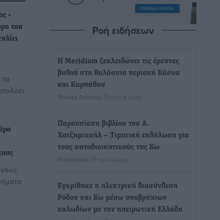
ς -
Ροή ειδήσεων
ρο του
υλίει
Η Meridiam ξεκλειδώνει τις έρευνες
βυθού στη θαλάσσια περιοχή Κάσου
 τα
και Καρπάθου
απολύει
Τοπικές Ειδήσεις
•
πριν 8 ώρες
Παρουσίαση βιβλίου του Α.
ύρο
Χατζημιχαήλ – Τιμητική εκδήλωση για
τους αυτοδιοικητικούς της Κω
χους
Πολιτιστικά
•
πριν 9 ώρες
ένους
δήματα
Εγκρίθηκε η ηλεκτρική διασύνδεση
Ρόδου και Κω μέσω υποβρύχιων
καλωδίων με την ηπειρωτική Ελλάδα