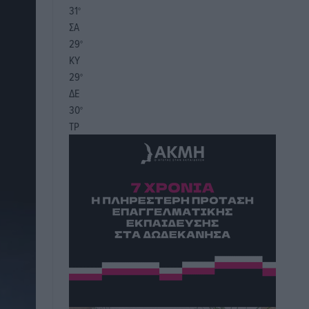
31
°
ΣΑ
29
°
ΚΥ
29
°
ΔΕ
30
°
ΤΡ