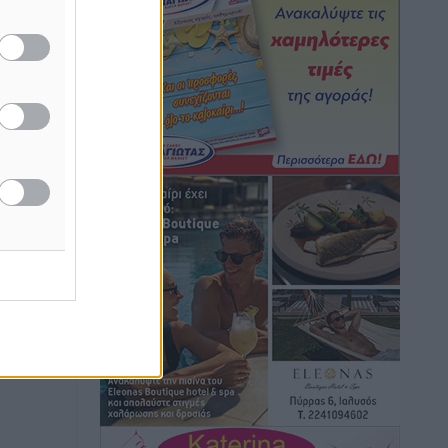
Hotels – Χατζηλαζάρου – Προχωρά
καινούργιο ξενοδοχείο στην Κω
Τοπικές Ειδήσεις
•
πριν 11 ώρες
Αυτοκίνητο μπήκε παράνομα σε
μονόδρομο στο Μαστιχάρι –
Αναποδογύρισε όχημα με μητέρα και
5χρονο παιδί
Τοπικές Ειδήσεις
•
πριν 11 ώρες
“Η Ευρώπη αντιμετώπιζε το
προσφυγικό σαν ταινία τρόμου” – Η
συγκλονιστική μαρτυρία της Χαρούλας
Γιασιράνη στον RV για τα γεγονότα που
οδήγησαν στο Σύμφωνο της Λέρου
Τοπικές Ειδήσεις
•
πριν 11 ώρες
Συναυλία με τον Γιάννη Κότσιρα στις