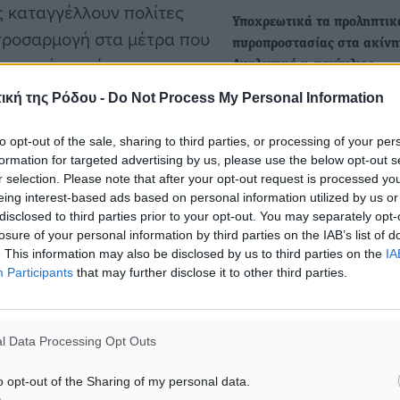
ς καταγγέλλουν πολίτες
Υποχρεωτικά τα προληπτικ
 προσαρμογή στα μέτρα που
πυροπροστασίας στα ακίνη
οι χρεώσεις έχουν
Αναλυτικά η εγκύκλιος
πριν, ενώ η εξόφληση με
Με εγκύκλιο που εξέδωσε
ική της Ρόδου -
Do Not Process My Personal Information
αρμόδια αρχή τίθεται σε ισ
λείσει κανείς έναν
υποχρεωτικότητα…
ου του.
to opt-out of the sale, sharing to third parties, or processing of your per
formation for targeted advertising by us, please use the below opt-out s
r selection. Please note that after your opt-out request is processed y
Ολοκληρωμένο πλαίσιο
 αισχροκερδούν», αναφέρει
eing interest-based ads based on personal information utilized by us or
προστασίας της πολιτιστικ
disclosed to third parties prior to your opt-out. You may separately opt-
τειά του να καθαρίσει ένα
κληρονομιάς από τον κίνδυ
losure of your personal information by third parties on the IAB’s list of
ομο Μαρκοπούλου. «Είναι
πυρκαγιάς - Κανονισμός…
. This information may also be disclosed by us to third parties on the
IA
Participants
that may further disclose it to other third parties.
τες αναζητούν εργάτες για
Δημοσιεύθηκε στην Εφημε
της Κυβερνήσεως η Κοινή
ι για να το κάνουν. Έτσι,
Υπουργική Απόφαση των
 ίδιος άνθρωπος μου πήρε
l Data Processing Opt Outs
Υπουργών Πολιτισμού…
ια να πάρει τα χόρτα και
o opt-out of the Sharing of my personal data.
ζήτησε για το ίδιο