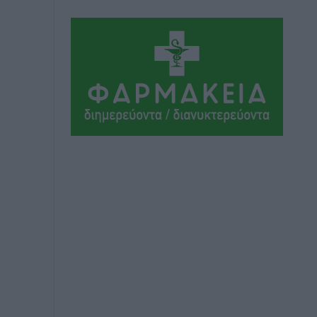
Αθλητικά
•
πριν 12 ώρες
Ιάλυσος Β’: Νωρίς νωρίς μπήκαν στα
βάσανα της προετοιμασίας
Αθλητικά
•
πριν 12 ώρες
Εθνικός Αρχίπολης: Μεγάλο βήμα
προόδου η ίδρυση Ακαδημίας
Αθλητικά
•
πριν 12 ώρες
Ιππότες: Με το βλέμμα στραμμένο στο
μέλλον
Αθλητικά
•
πριν 12 ώρες
ΠΑΜΕ ΣΤΟΙΧΗΜΑ: Περισσότερα από 95
εκατομμύρια ευρώ σε κέρδη μοίρασε
τον Ιούλιο
Αθλητικά
•
πριν 12 ώρες