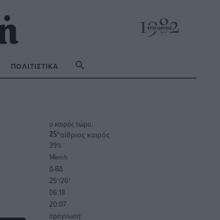
ΠΟΛΙΤΙΣΤΙΚΆ
o καιρός τώρα:
αίθριος καιρός
25
°
39
%
14
km/h
Δ-ΒΔ
25
26
°/
°
06:18
20:07
πρόγνωση: