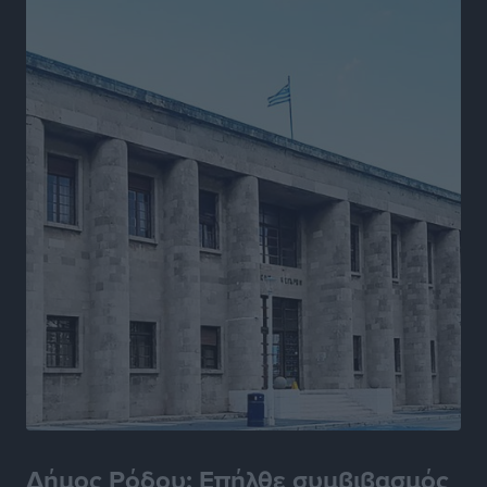
Ιππότες: Με το βλέμμα στραμμένο στο μέλλον
Αθλητικά
•
πριν 16 ώρες
ΠΑΜΕ ΣΤΟΙΧΗΜΑ: Περισσότερα από 95 εκατομμύρια
ευρώ σε κέρδη μοίρασε τον Ιούλιο
Αθλητικά
•
πριν 16 ώρες
Ολοκλήρωση του έργου αναβάθμισης των
υποδομών του Νεστορίδειου Μελάθρου
Τοπικές Ειδήσεις
•
πριν 17 ώρες
Γ.Σ. Διαγόρας: Στα «κυανέρυθρα» ο Janni Pembe
Αθλητικά
•
πριν 18 ώρες
Σύλληψη 21χρονου για ναρκωτικά στη Ρόδο
Τοπικές Ειδήσεις
•
πριν 18 ώρες
Δήμος Ρόδου: Επήλθε συμβιβασμός