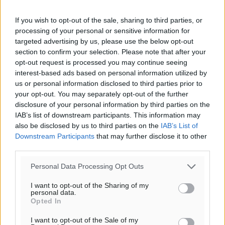
44
%
11
km/h
If you wish to opt-out of the sale, sharing to third parties, or
Δ-ΒΔ
processing of your personal or sensitive information for
26
27
°/
°
targeted advertising by us, please use the below opt-out
06:18
section to confirm your selection. Please note that after your
opt-out request is processed you may continue seeing
20:07
interest-based ads based on personal information utilized by
πρόγνωση:
us or personal information disclosed to third parties prior to
31
°
your opt-out. You may separately opt-out of the further
ΣΑ
disclosure of your personal information by third parties on the
29
°
IAB’s list of downstream participants. This information may
ΚΥ
also be disclosed by us to third parties on the
IAB’s List of
29
°
Downstream Participants
that may further disclose it to other
third parties.
ΔΕ
30
°
Personal Data Processing Opt Outs
ΤΡ
I want to opt-out of the Sharing of my
personal data.
Opted In
I want to opt-out of the Sale of my