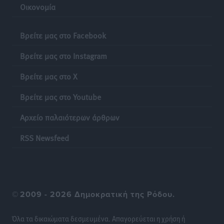
Οικονομία
ΚΑΕ Κολοσσός: Τα… ευρωπαϊκά εισιτήρια διαρκείας
Αθλητικά
•
πριν 19 ώρες
Βρείτε μας στο Facebook
Βρείτε μας στο Instagram
Ιπποκράτης: Ανανέωσε η Νίκη Καρτσαμάρη
Αθλητικά
•
πριν 19 ώρες
Βρείτε μας στο X
Βρείτε μας στο Youtube
Η Μανίσα πήρε Buie και Davis
Αθλητικά
•
πριν 19 ώρες
Αρχείο παλαιότερων άρθρων
Γ.Σ. Ηπιόνη: «Προπονητική ομάδα με εμπειρία,
RSS Newsfeed
επιστημονική γνώση και σύγχρονες μεθόδους»
Αθλητικά
•
πριν 19 ώρες
Α.Σ. Ρόδος: Ξανά στα «πράσινα» ο Νίκος Κοντίτσης
©
2009 - 2026 Δημοκρατική της Ρόδου.
Αθλητικά
•
πριν 20 ώρες
Όλα τα δικαιώματα δεσμευμένα. Απαγορεύεται η χρήση ή