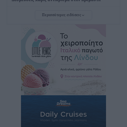
Δεσμεύσεις χωρίς αντίκρισμα στην Κρεμαστή
Τοπικές Ειδήσεις
•
πριν 33 λεπτά
Περισσότερες ειδήσεις
Τσαμπίκος Καραγιάννης: «Ο πρωτογενής τομέας
μπορεί να αποτελέσει τη δεύτερη μεγάλη δύναμη της
Ρόδου»
Ρεπορτάζ
•
πριν 34 λεπτά
Οικοδομική «ανάσα» στη Ρόδο: Αυξάνονται οι άδειες,
οι επεκτάσεις, οι ενεργειακές αναβαθμίσεις σε
ολόκληρο το νησί
Ειδήσεις
•
πριν 35 λεπτά
Στη Ρόδο απολαμβάνει τις καλοκαιρινές της διακοπές
η Φαίη Σκορδά
Τοπικές Ειδήσεις
•
πριν 36 λεπτά
Χειρουργικές ομάδες στην Κάλυμνο: Το νέο μοντέλο