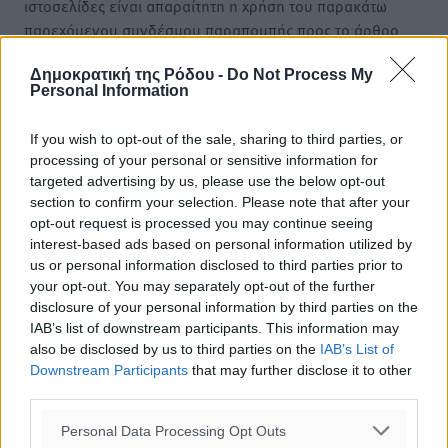
ιστοσελίδες είναι απαραίτητη η χρήση του παρακάτω
παρεχόμενου συνδέσμου παραπομπής προς το άρθρο
της Δημοκρατικής.
Δημοκρατική της Ρόδου -
Do Not Process My
Personal Information
If you wish to opt-out of the sale, sharing to third parties, or
processing of your personal or sensitive information for
o καιρός τώρα:
targeted advertising by us, please use the below opt-out
section to confirm your selection. Please note that after your
29
°
opt-out request is processed you may continue seeing
αίθριος καιρός
interest-based ads based on personal information utilized by
82
%
us or personal information disclosed to third parties prior to
5
km/h
your opt-out. You may separately opt-out of the further
Δ-ΒΔ
disclosure of your personal information by third parties on the
IAB’s list of downstream participants. This information may
27
29
°/
°
also be disclosed by us to third parties on the
IAB’s List of
06:18
Downstream Participants
that may further disclose it to other
20:06
third parties.
πρόγνωση:
31
°
Personal Data Processing Opt Outs