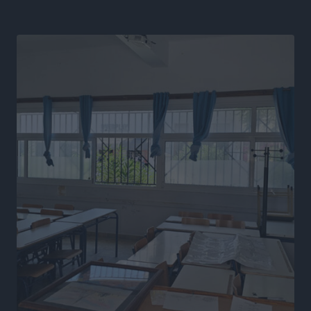
Ευρωπαϊκό Πρωτάθλημα Στίβου: Πότε αγωνίζονται η
Μαγκούλια, η Σπανουδάκη και ο Κριτούλης
Αθλητικά
•
πριν 10 ώρες
Εθνική Παίδων: Ο Χριστοδούλου και η καλύτερη
φουρνιά των τελευταίων ετών
Αθλητικά
•
πριν 10 ώρες
Διαγόρας: Ανανέωσε ο Μιχάλης Χατζηγεωργίου
Αθλητικά
•
πριν 10 ώρες
ΔΕΑΣ Δάφνη Ρόδου: Η Ευαγγελία Τετράδη στο
τεχνικό επιτελείο
Αθλητικά
•
πριν 10 ώρες
Γ.Σ. Διαγόρας: Το οργανόγραμμα των Ακαδημιών
Αθλητικά
•
πριν 10 ώρες