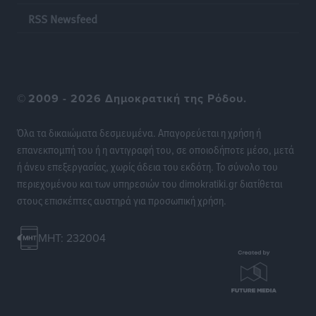
προσωνύμια και οι θρύλοι
RSS Newsfeed
Ρεπορτάζ
•
πριν 13 ώρες
©
2009 - 2026 Δημοκρατική της Ρόδου.
Όλα τα δικαιώματα δεσμευμένα. Απαγορεύεται η χρήση ή
επανεκπομπή του ή η αντιγραφή του, σε οποιοδήποτε μέσο, μετά
ή άνευ επεξεργασίας, χωρίς άδεια του εκδότη. Το σύνολο του
περιεχομένου και των υπηρεσιών του dimokratiki.gr διατίθεται
στους επισκέπτες αυστηρά για προσωπική χρήση.
MHT: 232004