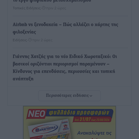
το έργο ψηφιακού μετασχηματισμού
Τοπικές Ειδήσεις
•
πριν 2 ώρες
Airbnb vs ξενοδοχεία – Πώς αλλάζει ο χάρτης της
φιλοξενίας
Ειδήσεις
•
πριν 2 ώρες
Γιάννης Χατζής για το νέο Ειδικό Χωροταξικό: Οι
βασικοί οριζόντιοι περιορισμοί παραμένουν –
Κίνδυνος για επενδύσεις, περιουσίες και τοπική
ανάπτυξη
Τοπικές Ειδήσεις
•
πριν 2 ώρες
Περισσότερες ειδήσεις
Ευ. Τουρνάς: Απέναντι σε ακραία καιρικά φαινόμενα
δεν υπάρχουν περιθώρια εφησυχασμού
Ειδήσεις
•
πριν 2 ώρες
Στον Άγιο Νικόλαο Χάλκης ανοίγει ξανά το