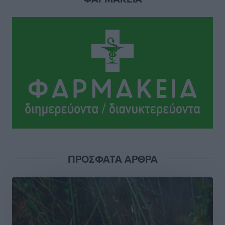
για τον τουρισμό
Ειδήσεις
•
πριν 9 ώρες
Γ. Χατζημάρκος: “Δύο μεγάλες δεσμεύσεις
Γεωργιάδη” – Κίνητρα για τους γιατρούς των νησιών
και συνεργασία Ρόδου με το Αττικόν για το
Ακτινοθεραπευτικό
Τοπικές Ειδήσεις
•
πριν 9 ώρες
Σούπερ μάρκετ: Διευρύνεται η εθνική πρωτοβουλία
για τις τιμές – Eρχονται νέες συμμετοχές εταιρειών
Ειδήσεις
•
πριν 9 ώρες
ΠΡΟΣΦΑΤΑ ΑΡΘΡΑ
Συνελήφθησαν έξι άτομα για ηχορύπανση από
καταστήματα στο Νότιο Αιγαίο
Τοπικές Ειδήσεις
•
πριν 9 ώρες