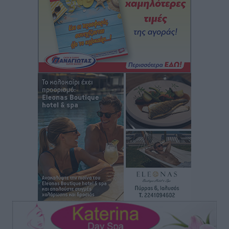
ανανεωμένο εκκλησιαστικό μουσείο από τη Λέσχη
Lions Χάλκης
Τοπικές Ειδήσεις
•
πριν 3 ώρες
Ρόδος: «Βουλιάζει» από τουρίστες – Πάνω από 1 εκατ.
επιβάτες και 55 κρουαζιερόπλοια
Τοπικές Ειδήσεις
•
πριν 3 ώρες
Γ’ Εθνική Κατηγορία: Οι ημερομηνίες των
αγωνιστικών της κανονικής περιόδου
Αθλητικά
•
πριν 8 ώρες
Συνελήφθησαν δύο άτομα στην Κάρπαθο για άγρα
πελατών
Τοπικές Ειδήσεις
•
πριν 8 ώρες
Χωρίς υποχρεωτική παρουσία μικρών στη 12άδα