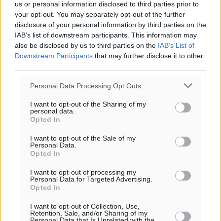
us or personal information disclosed to third parties prior to
your opt-out. You may separately opt-out of the further
disclosure of your personal information by third parties on the
IAB’s list of downstream participants. This information may
also be disclosed by us to third parties on the
IAB’s List of
Downstream Participants
that may further disclose it to other
third parties.
Personal Data Processing Opt Outs
I want to opt-out of the Sharing of my
personal data.
Opted In
Υπενθύμιση:
I want to opt-out of the Sale of my
Personal Data.
Για την μερική αναπαραγωγή της είδησης από άλλες
Opted In
ιστοσελίδες είναι απαραίτητη η χρήση του παρακάτω
I want to opt-out of processing my
παρεχόμενου συνδέσμου παραπομπής προς το άρθρο
Personal Data for Targeted Advertising.
της Δημοκρατικής.
Opted In
I want to opt-out of Collection, Use,
Retention, Sale, and/or Sharing of my
Personal Data that Is Unrelated with the