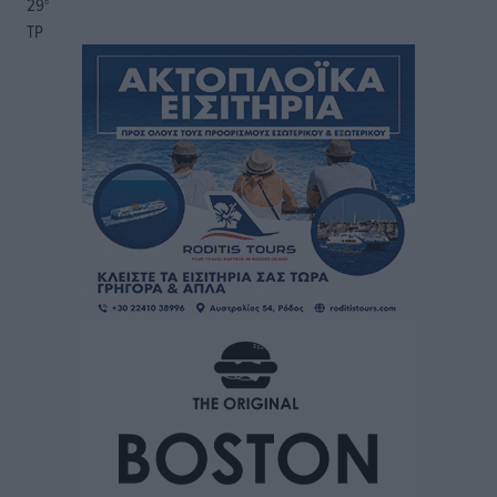
29
°
ΤΡ