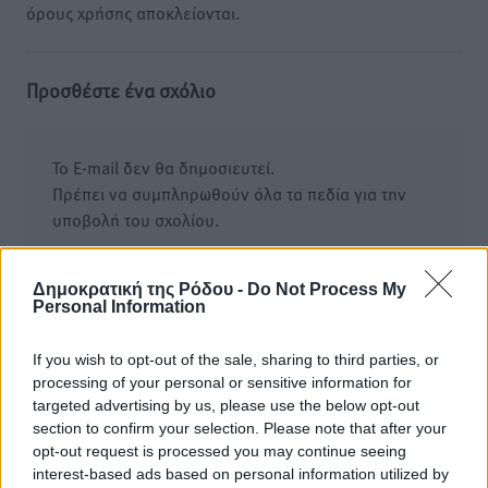
όρους χρήσης αποκλείονται.
Προσθέστε ένα σχόλιο
Το E-mail δεν θα δημοσιευτεί.
Πρέπει να συμπληρωθούν όλα τα πεδία για την
υποβολή του σχολίου.
Όνοματεπώνυμο
Email
Δημοκρατική της Ρόδου -
Do Not Process My
Personal Information
If you wish to opt-out of the sale, sharing to third parties, or
Φύλαξε τα στοιχεία μου για την επόμενη φορά.
processing of your personal or sensitive information for
targeted advertising by us, please use the below opt-out
section to confirm your selection. Please note that after your
opt-out request is processed you may continue seeing
interest-based ads based on personal information utilized by