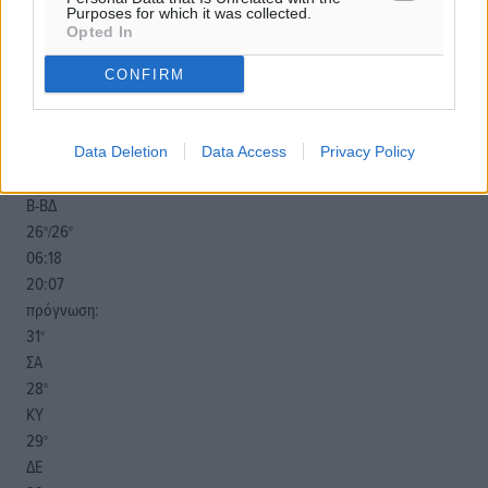
Purposes for which it was collected.
Opted In
o καιρός τώρα:
CONFIRM
25
°
αίθριος καιρός
36
%
Data Deletion
Data Access
Privacy Policy
16
km/h
Β-ΒΔ
26
26
°/
°
06:18
20:07
πρόγνωση:
31
°
ΣΑ
28
°
ΚΥ
29
°
ΔΕ