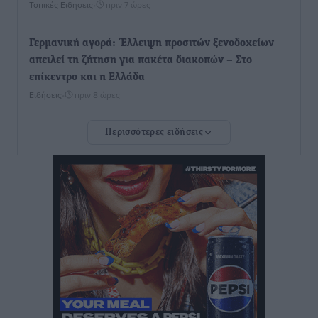
Τοπικές Ειδήσεις
•
πριν 7 ώρες
Γερμανική αγορά: Έλλειψη προσιτών ξενοδοχείων
απειλεί τη ζήτηση για πακέτα διακοπών – Στο
επίκεντρο και η Ελλάδα
Ειδήσεις
•
πριν 8 ώρες
Περισσότερες ειδήσεις
Νέο ξενοδοχείο στη Ρόδο για την H Hotels –
Χατζηλαζάρου – Προχωρά καινούργιο ξενοδοχείο
στην Κω
Τοπικές Ειδήσεις
•
πριν 8 ώρες
Αυτοκίνητο μπήκε παράνομα σε μονόδρομο στο
Μαστιχάρι – Αναποδογύρισε όχημα με μητέρα και
5χρονο παιδί
Τοπικές Ειδήσεις
•
πριν 8 ώρες
“Η Ευρώπη αντιμετώπιζε το προσφυγικό σαν ταινία