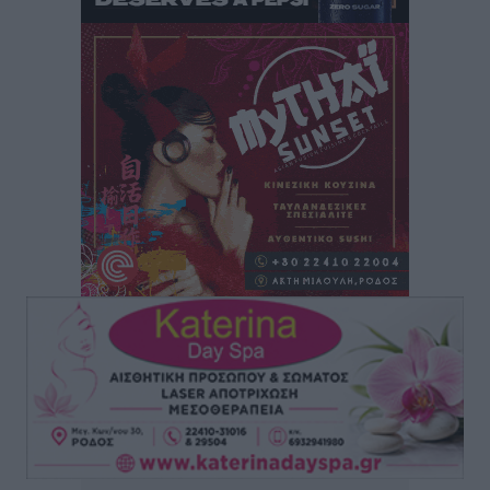
τρόμου” – Η συγκλονιστική μαρτυρία της Χαρούλας
Γιασιράνη στον RV για τα γεγονότα που οδήγησαν στο
Σύμφωνο της Λέρου
Τοπικές Ειδήσεις
•
πριν 8 ώρες
Συναυλία με τον Γιάννη Κότσιρα στις 21 Αυγούστου
Πολιτιστικά
•
πριν 8 ώρες
Έκτακτη συνεδρίαση της Δημοτικής Επιτροπής Ρόδου
αύριο Παρασκευή 7 Αυγούστου
Τοπικές Ειδήσεις
•
πριν 8 ώρες
ΑΕΡΑ: Δεν σταματάει να ενισχύεται, νέο απόκτημα ο
Μητρόπουλος
Αθλητικά
•
πριν 8 ώρες
Κλεάνθης: Δουλειές μετά ευχαριστιών στο γήπεδο,