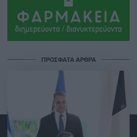
ΠΑΜΕ ΣΤΟΙΧΗΜΑ: Περισσότερα από 95 εκατομμύρια
ευρώ σε κέρδη μοίρασε τον Ιούλιο
Αθλητικά
•
πριν 9 ώρες
Ολοκλήρωση του έργου αναβάθμισης των
υποδομών του Νεστορίδειου Μελάθρου
Τοπικές Ειδήσεις
•
πριν 9 ώρες
ΠΡΟΣΦΑΤΑ ΑΡΘΡΑ
Γ.Σ. Διαγόρας: Στα «κυανέρυθρα» ο Janni Pembe
Αθλητικά
•
πριν 11 ώρες
Σύλληψη 21χρονου για ναρκωτικά στη Ρόδο
Τοπικές Ειδήσεις
•
πριν 11 ώρες
Με 13,1% κάλυψη εργαζομένων από συλλογικές
συμβάσεις, η Ελλάδα στον “πάτο” της ΕΕ
Απόψεις
•
πριν 11 ώρες