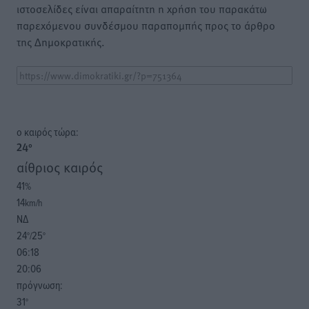
ιστοσελίδες είναι απαραίτητη η χρήση του παρακάτω
παρεχόμενου συνδέσμου παραπομπής προς το άρθρο
της Δημοκρατικής.
o καιρός τώρα:
24
°
αίθριος καιρός
41
%
14
km/h
ΝΔ
24
25
°/
°
06:18
20:06
πρόγνωση:
31
°