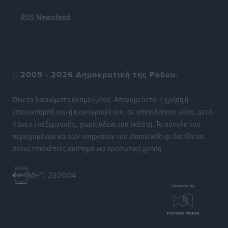
να είναι η Ελλάδα
RSS Newsfeed
Ειδήσεις
•
πριν 18 ώρες
Στη Σύμη η Φαίη Σκορδά επισκέφθηκε την Ιερά Μονή
του Πανορμίτη
©
2009 - 2026 Δημοκρατική της Ρόδου.
Τοπικές Ειδήσεις
•
πριν 18 ώρες
Όλα τα δικαιώματα δεσμευμένα. Απαγορεύεται η χρήση ή
Σερβία: Ανακάμπτουν οι τουριστικές ροές προς την
επανεκπομπή του ή η αντιγραφή του, σε οποιοδήποτε μέσο, μετά
Ελλάδα
ή άνευ επεξεργασίας, χωρίς άδεια του εκδότη. Το σύνολο του
Ειδήσεις
•
πριν 18 ώρες
περιεχομένου και των υπηρεσιών του dimokratiki.gr διατίθεται
στους επισκέπτες αυστηρά για προσωπική χρήση.
Διακοπές στην Κάρπαθο για τον Γιώργο Γεραπετρίτη
Τοπικές Ειδήσεις
•
πριν 18 ώρες
MHT: 232004
Ρόδος: Τραυματίστηκε 53χρονος ναυτικός
Τοπικές Ειδήσεις
•
πριν 18 ώρες