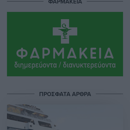
ΦΑΡΜΑΚΕΙΑ
Αθλητικά
•
πριν 13 ώρες
Το Yucatan Show έρχεται στη Ρόδο με τον Frankie
Lluc
Πολιτιστικά
•
πριν 13 ώρες
Σι Τζέι Χάρις: «Να πανηγυρίσουμε πολλές νίκες μαζί»
Αθλητικά
•
πριν 13 ώρες
Ροδήλιος: Ο απολογισμός από το Πανελλήνιο
Πρωτάθλημα Πίστας
Αθλητικά
•
πριν 13 ώρες
ΠΡΟΣΦΑΤΑ ΑΡΘΡΑ
Διαγόρας: Μετεγγραφικό ντεμαράζ
Αθλητικά
•
πριν 14 ώρες
Γ.Σ. Διαγόρας: Εντατική προετοιμασία και επιστροφή
Ρίζου στις Ακαδημίες