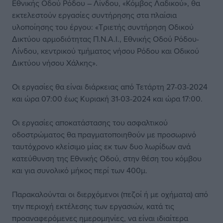
Εθνικής Οδού Ρόδου – Λίνδου, «Κόμβος Λαδικού», θα
εκτελεστούν εργασίες συντήρησης στα πλαίσια
υλοποίησης του έργου: «Τριετής συντήρηση Οδικού
Δικτύου αρμοδιότητας Π.Ν.Α.Ι., Εθνικής Οδού Ρόδου-
Λίνδου, κεντρικού τμήματος νήσου Ρόδου και Οδικού
Δικτύου νήσου Χάλκης».
Οι εργασίες θα είναι διάρκειας από Τετάρτη 27-03-2024
και ώρα 07:00 έως Κυριακή 31-03-2024 και ώρα 17:00.
Οι εργασίες αποκατάστασης του ασφαλτικού
οδοστρώματος θα πραγματοποιηθούν με προσωρινό
ταυτόχρονο κλείσιμο μίας εκ των δυο λωρίδων ανά
κατεύθυνση της Εθνικής Οδού, στην θέση του κόμβου
και για συνολικό μήκος περί των 400μ.
Παρακαλούνται οι διερχόμενοι (πεζοί ή με οχήματα) από
την περιοχή εκτέλεσης των εργασιών, κατά τις
προαναφερόμενες ημερομηνίες, να είναι ιδιαίτερα