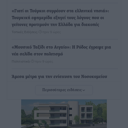
«Γιατί οι Τούρκοι συρρέουν στα ελληνικά νησιά»:
Τουρκική εφημερίδα εξηγεί τους λόγους που οι
γείτονες προτιμούν την Ελλάδα για διακοπές
Τοπικές Ειδήσεις
•
πριν 9 ώρες
«Μουσικό Ταξίδι στο Αιγαίο»: Η Ρόδος έγραψε μια
νέα σελίδα στον πολιτισμό
Πολιτιστικά
•
πριν 9 ώρες
Άμεσα μέτρα για την ενίσχυση του Νοσοκομείου
Ρόδου και αντιμετώπιση των ελλείψεων προσωπικού
Περισσότερες ειδήσεις
ανακοίνωσε ο Άδωνις Γεωργιάδης
Τοπικές Ειδήσεις
•
πριν 10 ώρες
Iατρικός Σύλλογος Ροδου προς Α. Γεωργιάδη:
Στρατηγικές Προτάσεις για την Ενίσχυση της
Δημόσιας Υγείας στη Νησιωτική Ελλάδα και στα