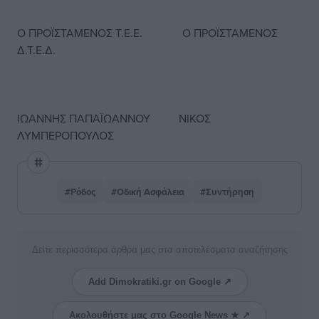
Ο ΠΡΟΪΣΤΑΜΕΝΟΣ Τ.Ε.Ε. Ο ΠΡΟΪΣΤΑΜΕΝΟΣ
Δ.Τ.Ε.Δ.
ΙΩΑΝΝΗΣ ΠΑΠΑΪΩΑΝΝΟΥ ΝΙΚΟΣ
ΛΥΜΠΕΡΟΠΟΥΛΟΣ
#Ρόδος
#Οδική Ασφάλεια
#Συντήρηση
Δείτε περισσότερα άρθρα μας στα αποτελέσματα αναζήτησης
Add Dimokratiki.gr on Google ↗
Ακολουθήστε μας στο Google News ★ ↗