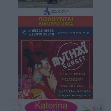
Νοσοκομεία της Γ΄ Ζώνης
Τοπικές Ειδήσεις
•
πριν 10 ώρες
Πάνθηρες: Ξεκίνησαν αισιόδοξοι για την παρθενική
“πτήση” τους
Αθλητικά
•
πριν 10 ώρες
Άρης Αρχαγγέλου: Στο πλευρό του άτυχου Ιάκωβου
Θωμά
Αθλητικά
•
πριν 10 ώρες
Φοίβος: Η μεγάλη επιστροφή του Μπρένο Σαλβατιέρα
Αθλητικά
•
πριν 10 ώρες
Κλεάνθης: Έτοιμες οι κάρτες διαρκείας της νέας
σεζόν
Αθλητικά
•
πριν 10 ώρες