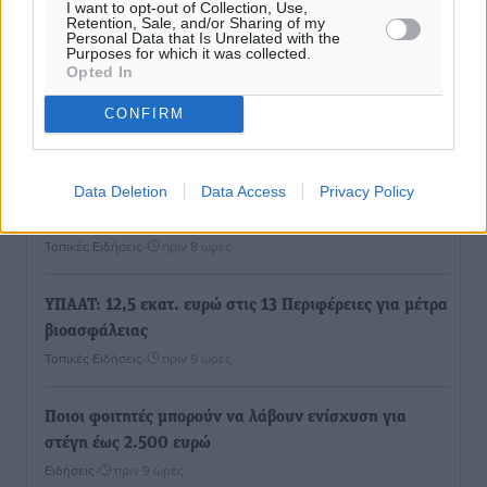
I want to opt-out of Collection, Use,
Retention, Sale, and/or Sharing of my
Ροή ειδήσεων
Personal Data that Is Unrelated with the
Purposes for which it was collected.
Opted In
Τριήμερο εξόδου: Πάνω από 129.000 επιβάτες
CONFIRM
αναχωρούν από Πειραιά, Ραφήνα και Λαύριο
Ειδήσεις
•
πριν 8 ώρες
Data Deletion
Data Access
Privacy Policy
Τι αλλάζει το χωροταξικό στις τουριστικές επενδύσεις
Τοπικές Ειδήσεις
•
πριν 8 ώρες
ΥΠΑΑΤ: 12,5 εκατ. ευρώ στις 13 Περιφέρειες για μέτρα
βιοασφάλειας
Τοπικές Ειδήσεις
•
πριν 9 ώρες
Ποιοι φοιτητές μπορούν να λάβουν ενίσχυση για
στέγη έως 2.500 ευρώ
Ειδήσεις
•
πριν 9 ώρες