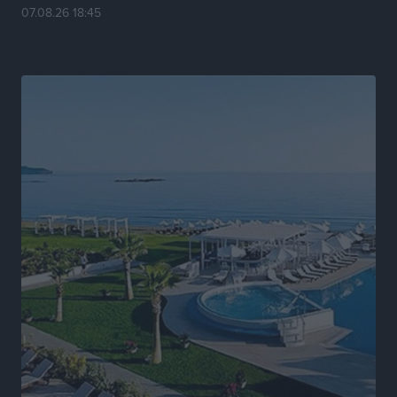
07.08.26 18:45
Νέα αεροσκάφη, drones, δασοκομάντος: Τι έχει
αλλάξει στην Πολιτική Προστασί
Ειδήσεις
•
πριν 14 ώρες
Άδωνις Γεωργιάδης στον RV: “Στο υπουργείο
εξετάζουμε την θεσμοθέτηση τρίτης κατηγορίας
κινήτρων, ειδικά για τα νοσοκομεία στα νησιά”
Τοπικές Ειδήσεις
•
πριν 14 ώρες
Θετικό κλίμα και κοινό όραμα για την ανάδειξη της
ιστορίας της Ρόδου στο Αεροδρόμιο «Διαγόρας»
Τοπικές Ειδήσεις
•
πριν 14 ώρες
Αντώνης Καμπουράκης: «Ένα σπουδαίο έργο
πολιτισμού για τη Ρόδο, που σχεδιάσαμε και
εξασφαλίσαμε τη χρηματοδότησή του, γίνεται
πραγματικότητα»
Τοπικές Ειδήσεις
•
πριν 15 ώρες