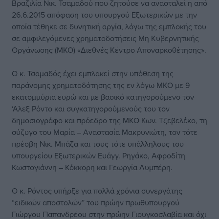
Βραζιλία Νικ. Τσαμαδού που ζητούσε να ανασταλεί η από
26.6.2015 απόφαση του υπουργού Εξωτερικών με την
οποία τέθηκε σε δυνητική αργία, λόγω της εμπλοκής του
σε αμφιλεγόμενες χρηματοδοτήσεις Μη Κυβερνητικής
Οργάνωσης (ΜΚΟ) «Διεθνές Κέντρο Αποναρκοθέτησης».
Ο κ. Τσαμαδός έχει εμπλακεί στην υπόθεση της
παράνομης χρηματοδότησης της εν λόγω ΜΚΟ με 9
εκατομμύρια ευρώ και με βασικό κατηγορούμενο τον
‘Αλεξ Ρόντο και συγκατηγορούμενούς του τον
δημοσιογράφο και πρόεδρο της ΜΚΟ Κων. Τζεβελέκο, τη
σύζυγο του Μαρία – Αναστασία Μακρυνιώτη, τον τότε
πρέσβη Νικ. Μπάζα και τους τότε υπάλληλους του
υπουργείου Εξωτερικών Ευάγγ. Ρηγάκο, Αφροδίτη
Κωστογιάννη – Κόκκορη και Γεωργία Λυμπέρη.
Ο κ. Ρόντος υπήρξε για πολλά χρόνια συνεργάτης
“ειδικών αποστολών” του πρώην πρωθυπουργού
Γιώργου Παπανδρέου στην πρώην Γιουγκοσλαβία και όχι