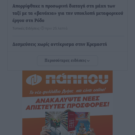
Απορρίφθηκε η προσωρινή διαταγή στη μάχη των
ταξί με τα «βανάκια» για την υποκλοπή μεταφορικού
έργου στη Ρόδο
Τοπικές Ειδήσεις
•
πριν 25 λεπτά
Δεσμεύσεις χωρίς αντίκρισμα στην Κρεμαστή
Τοπικές Ειδήσεις
•
πριν 26 λεπτά
Περισσότερες ειδήσεις
Τσαμπίκος Καραγιάννης: «Ο πρωτογενής τομέας
μπορεί να αποτελέσει τη δεύτερη μεγάλη δύναμη της
Ρόδου»
Ρεπορτάζ
•
πριν 27 λεπτά
Οικοδομική «ανάσα» στη Ρόδο: Αυξάνονται οι άδειες,
οι επεκτάσεις, οι ενεργειακές αναβαθμίσεις σε
ολόκληρο το νησί
Ειδήσεις
•
πριν 28 λεπτά