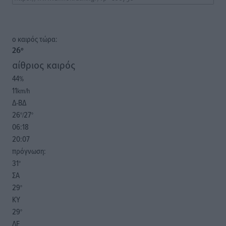
o καιρός τώρα:
26
°
αίθριος καιρός
44
%
11
km/h
Δ-ΒΔ
26
27
°/
°
06:18
20:07
πρόγνωση:
31
°
ΣΑ
29
°
ΚΥ
29
°
ΔΕ