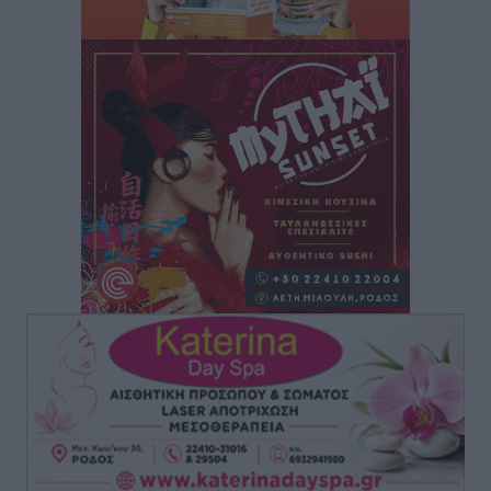
Στη Ρόδο απολαμβάνει τις καλοκαιρινές της διακοπές
η Φαίη Σκορδά
Τοπικές Ειδήσεις
•
πριν 29 λεπτά
Χειρουργικές ομάδες στην Κάλυμνο: Το νέο μοντέλο
του ΕΣΥ φέρνει τις επεμβάσεις κοντά στους νησιώτες
Ρεπορτάζ
•
πριν 31 λεπτά
Οι χειροπέδες στην Πάρο έδεσαν τα χέρια όλης της
Αυτοδιοίκησης
Δημο-Κρίσεις
•
πριν 32 λεπτά
Δωρεάν τριήμερη κτηνιατρική δράση στη Μεγίστη,
από τη Λέσχη Lions Καστελλορίζου
Ρεπορτάζ
•
πριν 33 λεπτά
Στη Ρόδο σήμερα ο Υπουργός Υγείας Άδωνις