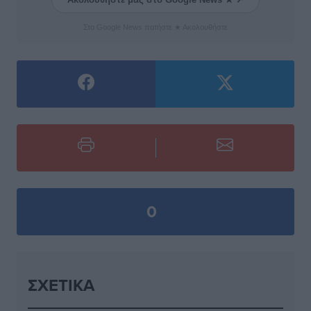
Στο Google News πατήστε ★ Ακολουθήστε
0
ΣΧΕΤΙΚΆ