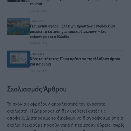
το νησί
07.08.26 · 08:07
ΕΙΔΉΣΕΙΣ
Γερμανική αγορά: Έλλειψη προσιτών ξενοδοχείων
απειλεί τη ζήτηση για πακέτα διακοπών – Στο
επίκεντρο και η Ελλάδα
06.08.26 · 17:42
ΕΙΔΉΣΕΙΣ
Νέες ταυτότητες: Ποιοι πρέπει να τις αλλάξουν άμεσα
και ποιοι όχι
06.08.26 · 13:25
Σχολιασμός Άρθρου
Τα σχόλια εκφράζουν αποκλειστικά τον εκάστοτε
σχολιαστή. Η Δημοκρατική δεν υιοθετεί αυτές τις
απόψεις. Διατηρούμε το δικαίωμα να διαγράψουμε όποια
σχόλια θεωρούμε προσβλητικά ή περιέχουν ύβρεις, χωρίς