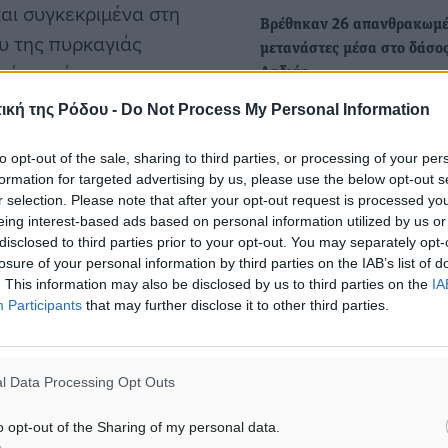
αι συγκεκριμένα στη
Βρέθηκαν 26 απανθρακωμέ
ου της πυρκαγιάς
μετανάστες μέσα στο δάσος
κής, ενώ στη
Δαδιάς
ύ καλύτερη», ενημέρωσε
Τραγωδία στο Δάσος της Δα
ική της Ρόδου -
Do Not Process My Personal Information
Οπως αναφέρουν οι πληρο
υ Πυροσβεστικού
η μεγάλη φωτιά…
to opt-out of the sale, sharing to third parties, or processing of your per
formation for targeted advertising by us, please use the below opt-out s
r selection. Please note that after your opt-out request is processed y
Ακόμη ένας νεκρός βρέθηκ
ειρούν 300 πυροσβέστες,
eing interest-based ads based on personal information utilized by us or
δάσος της Δαδιάς στον Έβ
disclosed to third parties prior to your opt-out. You may separately opt-
ρων τμημάτων και
losure of your personal information by third parties on the IAB’s list of
Ένας ακόμη νεκρός εντοπί
ειρούν με το πρώτο φως
. This information may also be disclosed by us to third parties on the
IA
στο δάσος της Δαδιάς το πρ
Participants
that may further disclose it to other third parties.
ερα, όμως ο καπνός σε
Παρασκευής.…
ο τους.
l Data Processing Opt Outs
o opt-out of the Sharing of my personal data.