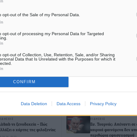
In
o opt-out of the Sale of my Personal Data.
καγιά
In
to opt-out of processing my Personal Data for Targeted
ing.
In
ματα αναζήτησης
o opt-out of Collection, Use, Retention, Sale, and/or Sharing
ε μας στο Google News ★ ↗
ersonal Data that Is Unrelated with the Purposes for which it
lected.
In
ήστε
CONFIRM
Data Deletion
Data Access
Privacy Policy
ΙΑΒΑΣΕ ΕΠΙΣΗΣ
ΕΙΔΉΣΕΙΣ
ΕΙΔΉΣΕΙΣ
Airbnb vs ξενοδοχεία – Πώς
Ευ. Τουρνάς: Απέναντι σε 
αλλάζει ο χάρτης της φιλοξενίας
καιρικά φαινόμενα δεν υ
περιθώρια εφησυχασμού
8.08.26 · 18:30