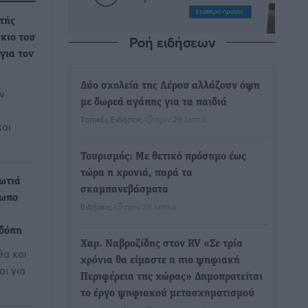
ντής
Ροή ειδήσεων
κιο του
για τον
Δύο σχολεία της Λέρου αλλάζουν όψη
ν
με δωρεά αγάπης για τα παιδιά
Τοπικές Ειδήσεις
•
πριν 29 λεπτά
και
Τουρισμός: Με θετικό πρόσημο έως
τώρα η χρονιά, παρά τα
φωτιά
σκαμπανεβάσματα
τωπο
Ειδήσεις
•
πριν 38 λεπτά
οδόπη
Χαρ. Ναβροζίδης στον RV «Σε τρία
θα και
χρόνια θα είμαστε η πιο ψηφιακή
αι για
Περιφέρεια της χώρας» Δημοπρατείται
το έργο ψηφιακού μετασχηματισμού