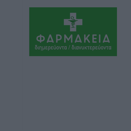
Το στενό της Κρεμαστής μπήκε στη
λίστα των 7 θαυμάτων της αναμονής
Δημο-Κρίσεις
•
πριν 7 ώρες
ΣΕΤΕ: Σημαντική θεσμική εξέλιξη η
ΚΥΑ για το ΕΧΠ για τον τουρισμό
Ειδήσεις
•
πριν 8 ώρες
Γ. Χατζημάρκος: “Δύο μεγάλες
δεσμεύσεις Γεωργιάδη” – Κίνητρα για
τους γιατρούς των νησιών και
συνεργασία Ρόδου με το Αττικόν για το
Ακτινοθεραπευτικό
Τοπικές Ειδήσεις
•
πριν 8 ώρες
Σούπερ μάρκετ: Διευρύνεται η εθνική
πρωτοβουλία για τις τιμές – Eρχονται
νέες συμμετοχές εταιρειών