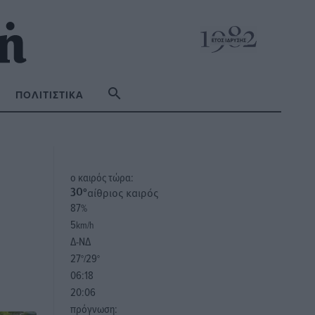
ΠΟΛΙΤΙΣΤΙΚΆ
o καιρός τώρα:
αίθριος καιρός
30
°
87
%
5
km/h
Δ-ΝΔ
27
29
°/
°
06:18
20:06
πρόγνωση: