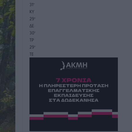
31
°
ΚΥ
29
°
ΔΕ
30
°
ΤΡ
29
°
ΤΕ