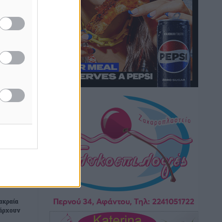
Στον Άγιο Νικόλαο Χάλκης ανοίγει
ξανά το ανανεωμένο εκκλησιαστικό
μουσείο από τη Λέσχη Lions Χάλκης
Τοπικές Ειδήσεις
•
πριν 1 ώρα
Ρόδος: «Βουλιάζει» από τουρίστες –
Πάνω από 1 εκατ. επιβάτες και 55
κρουαζιερόπλοια
Τοπικές Ειδήσεις
•
πριν 1 ώρα
Γ’ Εθνική Κατηγορία: Οι ημερομηνίες
των αγωνιστικών της κανονικής
περιόδου
Αθλητικά
•
πριν 7 ώρες
Συνελήφθησαν δύο άτομα στην
ακραία
Κάρπαθο για άγρα πελατών
πάρχουν
Τοπικές Ειδήσεις
•
πριν 7 ώρες