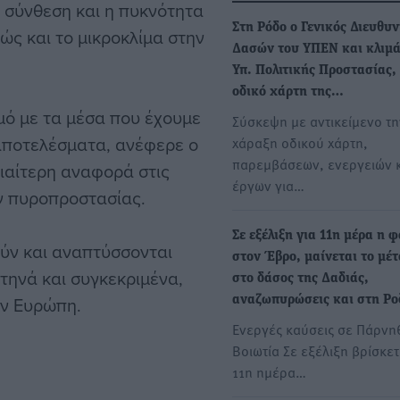
 σύνθεση και η πυκνότητα
Στη Ρόδο ο Γενικός Διευθυ
ώς και το μικροκλίμα στην
Δασών του ΥΠΕΝ και κλιμά
Υπ. Πολιτικής Προστασίας, 
οδικό χάρτη της…
μό με τα μέσα που έχουμε
Σύσκεψη με αντικείμενο τη
 αποτελέσματα, ανέφερε ο
χάραξη οδικού χάρτη,
παρεμβάσεων, ενεργειών 
διαίτερη αναφορά στις
έργων για…
ν πυροπροστασίας.
Σε εξέλιξη για 11η μέρα η 
ούν και αναπτύσσονται
στον Έβρο, μαίνεται το μέ
τηνά και συγκεκριμένα,
στο δάσος της Δαδιάς,
ην Ευρώπη.
αναζωπυρώσεις και στη Ρ
Ενεργές καύσεις σε Πάρνη
Βοιωτία Σε εξέλιξη βρίσκετ
11η ημέρα…