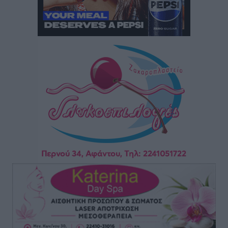
ΕΠΟ: Απέσυρε τη στήριξή της στην υποψηφιότητα
του Ινφαντίνο
Αθλητικά
•
πριν 3 ώρες
Φοίβος Κω: Το «ευχαριστώ» για το 9ο Kos 3X3
Basketball Festival
Αθλητικά
•
πριν 3 ώρες
6ο Kalymnos 3X3: Ολοκληρώθηκε με μεγάλη επιτυχία,
νικητές οι VAR!
Αθλητικά
•
πριν 3 ώρες
Νέα αεροσκάφη, drones, δασοκομάντος: Τι έχει
αλλάξει στην Πολιτική Προστασί
Ειδήσεις
•
πριν 4 ώρες
Άδωνις Γεωργιάδης στον RV: “Στο υπουργείο