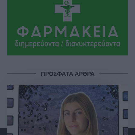
Κυριάκος Μητσοτάκης: Ανάσα στα Χανιά, αλλά με το
βλέμμα στη ΔΕΘ και τις εκλογές του 2027
Ειδήσεις
•
πριν 5 ώρες
Γ. Χατζημάρκος από το Μέγαρο Μαξίμου: “Ο
τουρισμός μπορεί να γίνει ο μεγαλύτερος πελάτης της
ελληνικής βιομηχανίας”
Τοπικές Ειδήσεις
•
πριν 5 ώρες
ΠΡΟΣΦΑΤΑ ΑΡΘΡΑ
Έρευνα ΕΟΤ: Οι Ευρωπαίοι ταξιδιώτες «ψηφίζουν»
Ελλάδα
Ειδήσεις
•
πριν 5 ώρες
Άκυρες οι εγκύκλιοι που δεν αναρτώνται,
υποχρεωτική η δημοσίευσή τους από την 1η
Οκτωβρίου
Ειδήσεις
•
πριν 5 ώρες