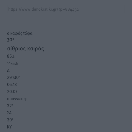
o καιρός τώρα:
30
°
αίθριος καιρός
85
%
14
km/h
Δ
29
30
°/
°
06:18
20:07
πρόγνωση:
32
°
ΣΑ
30
°
ΚΥ