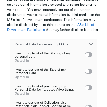
us or personal information disclosed to third parties prior to
Γ.Σ. Διαγόρας: Επέστρεψε στις Ακαδημίες η Ειρήνη
your opt-out. You may separately opt-out of the further
Παπαεμμανουήλ
disclosure of your personal information by third parties on the
Αθλητικά
•
πριν 49 λεπτά
IAB’s list of downstream participants. This information may
also be disclosed by us to third parties on the
IAB’s List of
ΣΚΟΕ: Σαββατοκύριακο με αγώνες από τον Σ.Σ. Ρόδου
Downstream Participants
that may further disclose it to other
third parties.
Αθλητικά
•
πριν 2 ώρες
Personal Data Processing Opt Outs
Συνελήφθη 37χρονη στη Ρόδο γιατί είχε αφήσει τα
I want to opt-out of the Sharing of my
τρία ανήλικα παιδιά της χωρίς επιτήρηση
personal data.
Τοπικές Ειδήσεις
•
πριν 2 ώρες
Opted In
I want to opt-out of the Sale of my
Σταυρός Καλυθιών: Απέκτησε την Φωτεινή Πιζάνια
Personal Data.
Opted In
Αθλητικά
•
πριν 2 ώρες
I want to opt-out of processing my
Personal Data for Targeted Advertising.
Το Yucatan Show έρχεται στη Ρόδο με τον Frankie
Opted In
Lluc
I want to opt-out of Collection, Use,
Πολιτιστικά
•
πριν 3 ώρες
Retention, Sale, and/or Sharing of my