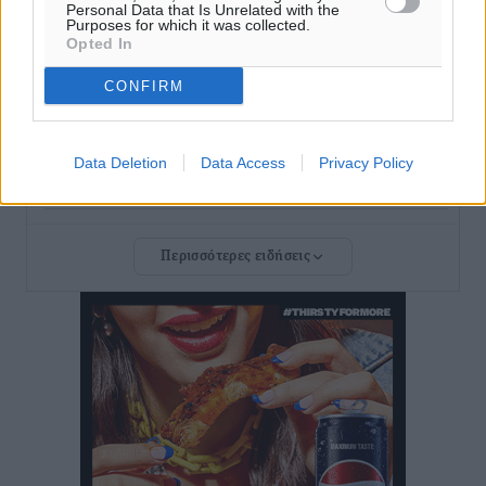
Personal Data that Is Unrelated with the
Purposes for which it was collected.
Σι Τζέι Χάρις: «Να πανηγυρίσουμε πολλές νίκες μαζί»
Opted In
Αθλητικά
•
πριν 3 ώρες
CONFIRM
Ροδήλιος: Ο απολογισμός από το Πανελλήνιο
Πρωτάθλημα Πίστας
Data Deletion
Data Access
Privacy Policy
Αθλητικά
•
πριν 3 ώρες
Διαγόρας: Μετεγγραφικό ντεμαράζ
Περισσότερες ειδήσεις
Αθλητικά
•
πριν 3 ώρες
Γ.Σ. Διαγόρας: Εντατική προετοιμασία και επιστροφή
Ρίζου στις Ακαδημίες
Αθλητικά
•
πριν 3 ώρες
Εθνική Ανδρών: Ραντεβού στο Telekom Center Athens
Αθλητικά
•
πριν 3 ώρες