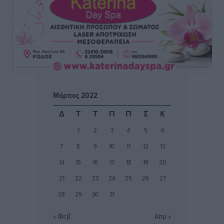
Κλεάνθης: Δουλειές μετά ευχαριστιών στο γήπεδο,
ατομικό για δύο
Αθλητικά
•
πριν 3 ώρες
Φοίβος: Εν αναμονή του Νίκου Λαζίδη
Αθλητικά
•
πριν 3 ώρες
Μάρτιος 2022
Ιάλυσος Β’: Νωρίς νωρίς μπήκαν στα βάσανα της
Δ
Τ
Τ
Π
Π
Σ
Κ
προετοιμασίας
1
2
3
4
5
6
Αθλητικά
•
πριν 3 ώρες
7
8
9
10
11
12
13
Εθνικός Αρχίπολης: Μεγάλο βήμα προόδου η ίδρυση
14
15
16
17
18
19
20
Ακαδημίας
21
22
23
24
25
26
27
Αθλητικά
•
πριν 3 ώρες
28
29
30
31
Ιππότες: Με το βλέμμα στραμμένο στο μέλλον
« Φεβ
Απρ »