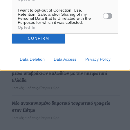
I want to opt-out of Collection, Use,
Retention, Sale, and/or Sharing of my
Ροή ειδήσεων
Personal Data that Is Unrelated with the
Purposes for which it was collected.
Opted In
Παρουσίαση βιβλίου του Α. Χατζημιχαήλ – Τιμητική
CONFIRM
εκδήλωση για τους αυτοδιοικητικούς της Κω
Πολιτιστικά
•
πριν 45 λεπτά
Data Deletion
Data Access
Privacy Policy
Εγκρίθηκε η ηλεκτρική διασύνδεση Ρόδου και Κω
μέσω υποβρύχιων καλωδίων με την ηπειρωτική
Ελλάδα
Τοπικές Ειδήσεις
•
πριν 1 ώρα
Νέο ανακαινισμένο δημοτικό τουριστικό γραφείο
στην Πάτμο
Τοπικές Ειδήσεις
•
πριν 1 ώρα