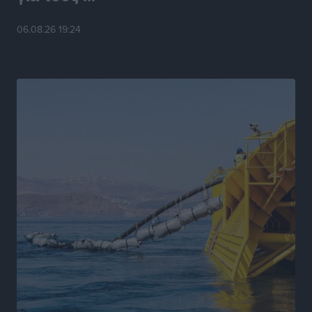
Νέες ταυτότητες: Ποιοι πρέπει να τις αλλάξουν άμεσα
06.08.26 19:24
και ποιοι όχι
Ειδήσεις
•
πριν 7 ώρες
Στον Ιπποκράτη η Μαρία Βλάχου
Αθλητικά
•
πριν 7 ώρες
Οικονομική ενίσχυση για συντήρηση στο κλειστό της
Καρπάθου
Αθλητικά
•
πριν 7 ώρες
Στάθης Αντωνάς: Ένα βήμα πριν από επαγγελματικό
συμβόλαιο πυγμαχίας με MTGP και BXGP για Ευρώπη
και Αυστραλία
Αθλητικά
•
πριν 7 ώρες