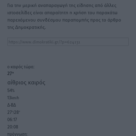
Για την μερική αναπαραγωγή της είδησης από άλλες
ιστοσελίδες είναι απαραίτητη η χρήση του παρακάτω
παρεχόμενου συνδέσμου παραπομπής προς το άρθρο
της Δημοκρατικής.
o καιρός τώρα:
27
°
αίθριος καιρός
54
%
13
km/h
Δ-ΒΔ
27
28
°/
°
06:17
20:08
πρόγνωση: