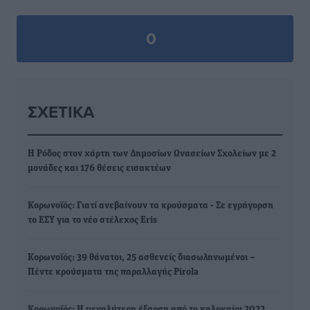
0
ΣΧΕΤΙΚΆ
Η Ρόδος στον χάρτη των Δημοσίων Ωνασείων Σχολείων με 2
μονάδες και 176 θέσεις εισακτέων
Κορωνοϊός: Γιατί ανεβαίνουν τα κρούσματα - Σε εγρήγορση
το ΕΣΥ για το νέο στέλεχος Eris
Κορωνοϊός: 39 θάνατοι, 25 ασθενείς διασωληνωμένοι –
Πέντε κρούσματα της παραλλαγής Pirola
Κορωνοϊός: Η μεγαλύτερη έξαρση από το καλοκαίρι 2022