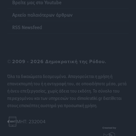
Βρείτε μας στο Youtube
Κινητοποίηση της Πυροσβεστικής στην Κάρπαθο, για
Αρχείο παλαιότερων άρθρων
τη φωτιά στην περιοχή Σάνταλο
RSS Newsfeed
Τοπικές Ειδήσεις
•
πριν 11 ώρες
Η Ρόδος μπαίνει στη διεκδίκηση για τη Μεσογειακή
Πρωτεύουσα Πολιτισμού και Διαλόγου 2028
Τοπικές Ειδήσεις
•
πριν 11 ώρες
©
2009 - 2026 Δημοκρατική της Ρόδου.
Σύμη: Στον 8ο αγνοούμενο Γερμανό τουρίστα ανήκει η
Όλα τα δικαιώματα δεσμευμένα. Απαγορεύεται η χρήση ή
σορός που εντοπίστηκε
επανεκπομπή του ή η αντιγραφή του, σε οποιοδήποτε μέσο, μετά
Τοπικές Ειδήσεις
•
πριν 11 ώρες
ή άνευ επεξεργασίας, χωρίς άδεια του εκδότη. Το σύνολο του
περιεχομένου και των υπηρεσιών του dimokratiki.gr διατίθεται
στους επισκέπτες αυστηρά για προσωπική χρήση.
Η σιωπηρή παράταση του Ταμείου Ανάκαμψης για
την Ελλάδα
Ειδήσεις
•
πριν 11 ώρες
MHT: 232004