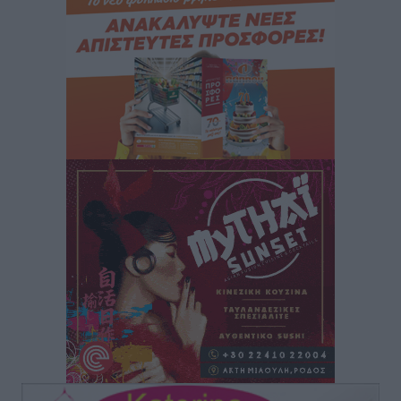
“Η Ευρώπη αντιμετώπιζε το προσφυγικό σαν ταινία
τρόμου” – Η συγκλονιστική μαρτυρία της Χαρούλας
Γιασιράνη στον RV για τα γεγονότα που οδήγησαν στο
Σύμφωνο της Λέρου
Τοπικές Ειδήσεις
•
πριν 3 ώρες
Συναυλία με τον Γιάννη Κότσιρα στις 21 Αυγούστου
Πολιτιστικά
•
πριν 3 ώρες
Έκτακτη συνεδρίαση της Δημοτικής Επιτροπής Ρόδου
αύριο Παρασκευή 7 Αυγούστου
Τοπικές Ειδήσεις
•
πριν 3 ώρες
ΑΕΡΑ: Δεν σταματάει να ενισχύεται, νέο απόκτημα ο
Μητρόπουλος
Αθλητικά
•
πριν 3 ώρες