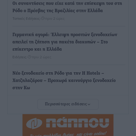
Οι συναντήσεις που είχε κατά την επίσκεψη του στη
Ρόδο ο Πρέσβης της Βραζιλίας στην Ελλάδα
Τοπικές Ειδήσεις
•
πριν 2 ώρες
Γερμανική αγορά: Έλλειψη προσιτών ξενοδοχείων
απειλεί τη ζήτηση για πακέτα διακοπών – Στο
επίκεντρο και η Ελλάδα
Ειδήσεις
•
πριν 2 ώρες
Νέο ξενοδοχείο στη Ρόδο για την H Hotels –
Χατζηλαζάρου – Προχωρά καινούργιο ξενοδοχείο
στην Κω
Τοπικές Ειδήσεις
•
πριν 3 ώρες
Περισσότερες ειδήσεις
Αυτοκίνητο μπήκε παράνομα σε μονόδρομο στο
Μαστιχάρι – Αναποδογύρισε όχημα με μητέρα και
5χρονο παιδί
Τοπικές Ειδήσεις
•
πριν 3 ώρες