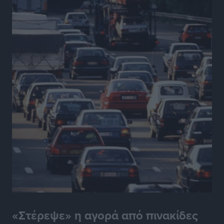
Νέο ξενοδοχείο στη Ρόδο για την H Hotels –
Χατζηλαζάρου – Προχωρά καινούργιο ξενοδοχείο
στην Κω
Τοπικές Ειδήσεις
•
πριν 17 ώρες
Αυτοκίνητο μπήκε παράνομα σε μονόδρομο στο
Μαστιχάρι – Αναποδογύρισε όχημα με μητέρα και
5χρονο παιδί
Τοπικές Ειδήσεις
•
πριν 18 ώρες
“Η Ευρώπη αντιμετώπιζε το προσφυγικό σαν ταινία
τρόμου” – Η συγκλονιστική μαρτυρία της Χαρούλας
Γιασιράνη στον RV για τα γεγονότα που οδήγησαν στο
Σύμφωνο της Λέρου
Τοπικές Ειδήσεις
•
πριν 18 ώρες
«Στέρεψε» η αγορά από πινακίδες