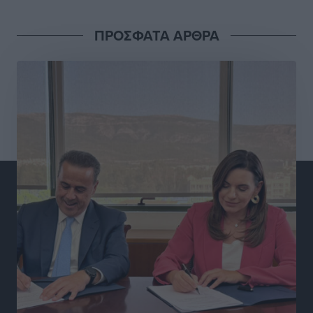
οι επεκτάσεις, οι ενεργειακές αναβαθμίσεις σε
ολόκληρο το νησί
ΠΡΟΣΦΑΤΑ ΑΡΘΡΑ
Ειδήσεις
•
πριν 3 ώρες
Στη Ρόδο απολαμβάνει τις καλοκαιρινές της διακοπές
η Φαίη Σκορδά
Τοπικές Ειδήσεις
•
πριν 3 ώρες
Χειρουργικές ομάδες στην Κάλυμνο: Το νέο μοντέλο
του ΕΣΥ φέρνει τις επεμβάσεις κοντά στους νησιώτες
Ρεπορτάζ
•
πριν 3 ώρες
Οι χειροπέδες στην Πάρο έδεσαν τα χέρια όλης της
Αυτοδιοίκησης
Δημο-Κρίσεις
•
πριν 3 ώρες
Δωρεάν τριήμερη κτηνιατρική δράση στη Μεγίστη,
από τη Λέσχη Lions Καστελλορίζου