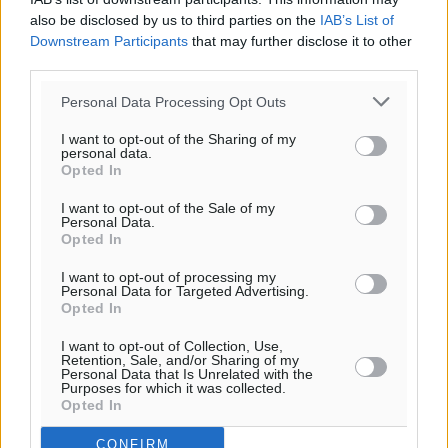
Πολιτιστικά
•
πριν 15 λεπτά
also be disclosed by us to third parties on the
IAB’s List of
Downstream Participants
that may further disclose it to other
«Στέρεψε» η αγορά από πινακίδες κυκλοφορίας:
third parties.
Χιλιάδες αυτοκίνητα παραμένουν αταξινόμητα – Λύση
Personal Data Processing Opt Outs
αναζητά το υπουργείο
Ειδήσεις
•
πριν 1 ώρα
I want to opt-out of the Sharing of my
personal data.
Opted In
Νέες τουρκικές παραβιάσεις στο Αιγαίο – Μία
εμπλοκή με ελληνικά μαχητικά
I want to opt-out of the Sale of my
Personal Data.
Ειδήσεις
•
πριν 1 ώρα
Opted In
I want to opt-out of processing my
Γονικές παροχές: Οι παγίδες στις μεταφορές
Personal Data for Targeted Advertising.
Opted In
χρημάτων που μπορεί να κοστίσουν σε φόρο
Ειδήσεις
•
πριν 2 ώρες
I want to opt-out of Collection, Use,
Retention, Sale, and/or Sharing of my
Personal Data that Is Unrelated with the
Purposes for which it was collected.
Η επόμενη παγκόσμια δύναμη στα υδροπλάνα μπορεί
Opted In
να είναι η Ελλάδα
Ειδήσεις
•
πριν 2 ώρες
CONFIRM