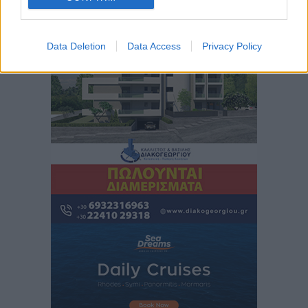
Περισσότερες ειδήσεις
Στη Σύμη η Φαίη Σκορδά επισκέφθηκε την Ιερά Μονή
Data Deletion
Data Access
Privacy Policy
του Πανορμίτη
Τοπικές Ειδήσεις
•
πριν 2 ώρες
Σερβία: Ανακάμπτουν οι τουριστικές ροές προς την
Ελλάδα
Ειδήσεις
•
πριν 2 ώρες
Διακοπές στην Κάρπαθο για τον Γιώργο Γεραπετρίτη
Τοπικές Ειδήσεις
•
πριν 2 ώρες
Ρόδος: Τραυματίστηκε 53χρονος ναυτικός
Τοπικές Ειδήσεις
•
πριν 2 ώρες
Airbnb: Αυξημένα έσοδα στο β’ τρίμηνο με «όχημα»
το Μουντιάλ