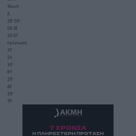
16
km/h
Δ
28
30
°/
°
06:18
20:07
πρόγνωση:
31
°
ΣΑ
30
°
ΚΥ
29
°
ΔΕ
29
°
ΤΡ