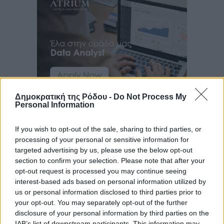
Δημοκρατική της Ρόδου -
Do Not Process My
Ροή ειδήσεων
Personal Information
If you wish to opt-out of the sale, sharing to third parties, or
Θεσμοθετείται από σήμερα το νέο Ειδικό Χωροταξικό
processing of your personal or sensitive information for
Πλαίσιο για τον Τουρισμό με κοινή υπουργική
targeted advertising by us, please use the below opt-out
section to confirm your selection. Please note that after your
απόφαση
opt-out request is processed you may continue seeing
Ειδήσεις
•
πριν 8 λεπτά
interest-based ads based on personal information utilized by
us or personal information disclosed to third parties prior to
4η Γιορτή των Γιαρένιων στ’ Απόλλωνα Ρόδου το
your opt-out. You may separately opt-out of the further
Σάββατο 8 Αυγούστου
disclosure of your personal information by third parties on the
IAB’s list of downstream participants. This information may