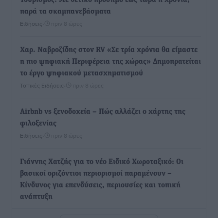
Τουρισμός: Με θετικό πρόσημο έως τώρα η χρονιά,
παρά τα σκαμπανεβάσματα
Ειδήσεις
•
πριν 8 ώρες
Χαρ. Ναβροζίδης στον RV «Σε τρία χρόνια θα είμαστε
η πιο ψηφιακή Περιφέρεια της χώρας» Δημοπρατείται
το έργο ψηφιακού μετασχηματισμού
Τοπικές Ειδήσεις
•
πριν 8 ώρες
Airbnb vs ξενοδοχεία – Πώς αλλάζει ο χάρτης της
φιλοξενίας
Ειδήσεις
•
πριν 8 ώρες
Γιάννης Χατζής για το νέο Ειδικό Χωροταξικό: Οι
βασικοί οριζόντιοι περιορισμοί παραμένουν –
Κίνδυνος για επενδύσεις, περιουσίες και τοπική
ανάπτυξη
Τοπικές Ειδήσεις
•
πριν 8 ώρες