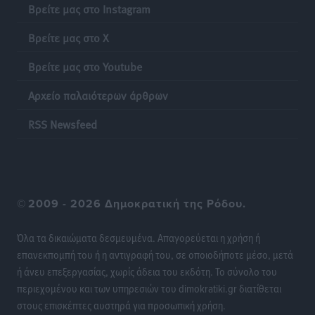
Βρείτε μας στο Instagram
Πιλοτικό πρόγραμμα για την αντιμετώπιση του
Βρείτε μας στο X
λαγοκέφαλου σε Νότιο Αιγαίο και Κρήτη
Τοπικές Ειδήσεις
•
πριν 18 ώρες
Βρείτε μας στο Youtube
Αρχείο παλαιότερων άρθρων
Οι θαυματουργές Παναγίες της Δωδεκανήσου: Τα
προσωνύμια και οι θρύλοι
RSS Newsfeed
Ρεπορτάζ
•
πριν 18 ώρες
©
2009 - 2026 Δημοκρατική της Ρόδου.
Όλα τα δικαιώματα δεσμευμένα. Απαγορεύεται η χρήση ή
επανεκπομπή του ή η αντιγραφή του, σε οποιοδήποτε μέσο, μετά
ή άνευ επεξεργασίας, χωρίς άδεια του εκδότη. Το σύνολο του
περιεχομένου και των υπηρεσιών του dimokratiki.gr διατίθεται
στους επισκέπτες αυστηρά για προσωπική χρήση.