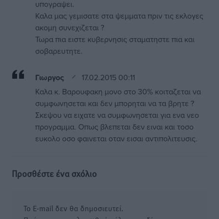
υπογραψει.
Καλα μας γεμισατε στα ψεμματα πριν τις εκλογες
ακομη συνεχιζεται ?
Τωρα πια ειστε κυβερνησις σταματηστε πια και
σοβαρευτητε.
Γιωργος
17.02.2015 00:11
Καλα κ. Βαρουφακη μονο στο 30% κοιταζεται να
συμφωνησεται και δεν μπορηται να τα βρητε ?
Σκεψου να ειχατε να συμφωνησεται για ενα νεο
προγραμμα. Οπως βλεπεται δεν ειναι και τοσο
ευκολο οσο φαινεται οταν εισαι αντιπολιτευσις.
Προσθέστε ένα σχόλιο
Το E-mail δεν θα δημοσιευτεί.