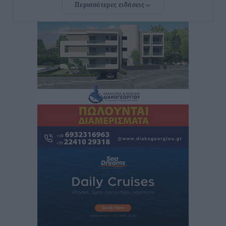
Περισσότερες ειδήσεις
Ευ. Τουρνάς: Απέναντι σε ακραία καιρικά φαινόμενα
δεν υπάρχουν περιθώρια εφησυχασμού
Ειδήσεις
•
πριν 8 ώρες
Στον Άγιο Νικόλαο Χάλκης ανοίγει ξανά το
ανανεωμένο εκκλησιαστικό μουσείο από τη Λέσχη
Lions Χάλκης
Τοπικές Ειδήσεις
•
πριν 8 ώρες
Ρόδος: «Βουλιάζει» από τουρίστες – Πάνω από 1 εκατ.
επιβάτες και 55 κρουαζιερόπλοια
Τοπικές Ειδήσεις
•
πριν 8 ώρες
Γ’ Εθνική Κατηγορία: Οι ημερομηνίες των
αγωνιστικών της κανονικής περιόδου
Αθλητικά
•
πριν 14 ώρες