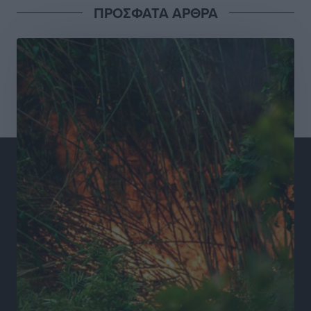
Ειδήσεις
•
πριν 15 ώρες
ΠΡΟΣΦΑΤΑ ΑΡΘΡΑ
Συνελήφθησαν έξι άτομα για ηχορύπανση από
καταστήματα στο Νότιο Αιγαίο
Τοπικές Ειδήσεις
•
πριν 15 ώρες
15 Αυγούστου 2026: Πώς θα πληρωθούν όσοι
εργαστούν την αργία – Τι ισχύει για πενθήμερο,
εξαήμερο και άδειες
Ειδήσεις
•
πριν 15 ώρες
Πλούσιο πολιτιστικό πρόγραμμα τον Αύγουστο από
τον Δήμο Ρόδου
Πολιτιστικά
•
πριν 15 ώρες
Βασίλης Υψηλάντης: Ξεμπλοκάρει η έκδοση και
παραχώρηση οριστικών τίτλων κυριότητας για 224
εργατικές κατοικίες στη Ρόδο