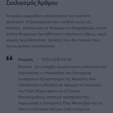
Σχολιασμός Άρθρου
Τα σχόλια εκφράζουν αποκλειστικά τον εκάστοτε
σχολιαστή. Η Δημοκρατική δεν υιοθετεί αυτές τις
απόψεις. Διατηρούμε το δικαίωμα να διαγράψουμε όποια
σχόλια θεωρούμε προσβλητικά ή περιέχουν ύβρεις, χωρίς
καμμία προειδοποίηση. Χρήστες που δεν τηρούν τους
όρους χρήσης αποκλείονται.
Γιωργος
17.02.2015 03:42
Reuters : Δεν υπηρξε κειμενο εκτος απο αυτο που
παρουσιασε ο επικεφαλης του Eurogroup
αναφερουν αξιωματουχοι της Κομισιον, που
επικαλειται το Reuters με αφορμη τις δηλωσεις
του Γιανη Βαρουφακη οτι ο Γερουν
Ντεισελμπλουμ απεσυρε προσχεδιο που
παρουσιασε ο Επιτροπος Πιερ Μοσκοβισι και το
οποιο η ελληνικη πλευρα ηταν ετοιμη να