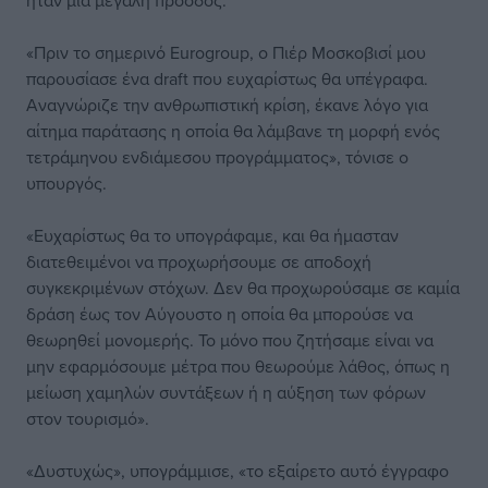
ήταν μια μεγάλη πρόοδος.
«Πριν το σημερινό Eurogroup, ο Πιέρ Μοσκοβισί μου
παρουσίασε ένα draft που ευχαρίστως θα υπέγραφα.
Αναγνώριζε την ανθρωπιστική κρίση, έκανε λόγο για
αίτημα παράτασης η οποία θα λάμβανε τη μορφή ενός
τετράμηνου ενδιάμεσου προγράμματος», τόνισε ο
υπουργός.
«Ευχαρίστως θα το υπογράφαμε, και θα ήμασταν
διατεθειμένοι να προχωρήσουμε σε αποδοχή
συγκεκριμένων στόχων. Δεν θα προχωρούσαμε σε καμία
δράση έως τον Αύγουστο η οποία θα μπορούσε να
θεωρηθεί μονομερής. Το μόνο που ζητήσαμε είναι να
μην εφαρμόσουμε μέτρα που θεωρούμε λάθος, όπως η
μείωση χαμηλών συντάξεων ή η αύξηση των φόρων
στον τουρισμό».
«Δυστυχώς», υπογράμμισε, «το εξαίρετο αυτό έγγραφο