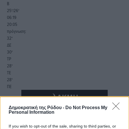
Β
25
26
°/
°
06:19
20:05
πρόγνωση:
32
°
ΔΕ
30
°
ΤΡ
28
°
ΤΕ
28
°
ΠΕ
Δημοκρατική της Ρόδου -
Do Not Process My
Personal Information
If you wish to opt-out of the sale, sharing to third parties, or