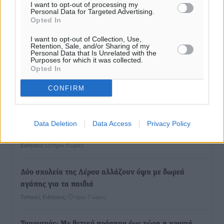
I want to opt-out of processing my
Personal Data for Targeted Advertising.
Opted In
I want to opt-out of Collection, Use,
Retention, Sale, and/or Sharing of my
Personal Data that Is Unrelated with the
Purposes for which it was collected.
Opted In
Ροή ειδήσεων
CONFIRM
Καιρός «hot – dry – windy» τις επόμενες 48 ώρες στη
Data Deletion
Data Access
Privacy Policy
χώρα
Ειδήσεις
•
πριν 7 ώρες
Δύο σχολεία της Λέρου αλλάζουν όψη με δωρεά
αγάπης για τα παιδιά
Τοπικές Ειδήσεις
•
πριν 7 ώρες