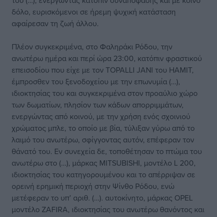
του (…), ενεργώντας κατόπιν συναπόφασης και με κοινό
δόλο, ευρισκόμενοι σε ήρεμη ψυχική κατάσταση
αφαίρεσαν τη ζωή άλλου.
Πλέον συγκεκριμένα, στο Φαληράκι Ρόδου, την
ανωτέρω ημέρα και περί ώρα 23:00, κατόπιν φραστικού
επεισοδίου που είχε με τον TOPALLI JANΙ του ΗΑΜΙΤ,
έμπροσθεν του ξενοδοχείου με την επωνυμία (…),
ιδιοκτησίας του και συγκεκριμένα στον προαύλιο χώρο
των δωματίων, πλησίον των κάδων απορριμμάτων,
ενεργώντας από κοινού, με την χρήση ενός σχοινιού
χρώματος μπλε, το οποίο με βία, τύλιξαν γύρω από το
λαιμό του ανωτέρω, σφίγγοντας αυτόν, επέφεραν τον
θάνατό του. Εν συνεχεία δε, τοποθέτησαν το πτώμα του
ανωτέρω στο (…), μάρκας MITSUBISHI, μοντέλο L 200,
ιδιοκτησίας του κατηγορουμένου και το απέρριψαν σε
ορεινή ερημική περιοχή στην Ψίνθο Ρόδου, ενώ
μετέφεραν το υπ’ αριθ. (…). αυτοκίνητο, μάρκας OPEL
μοντέλο ZAFIRA, ιδιοκτησίας του ανωτέρω θανόντος και