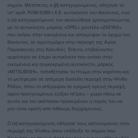
σημείο. Μετέπειτα, ο (β) κατηγορούμενος, οδήγησε το
υπ’ αριθ. ΡΟΜ-5389 Ι.Χ.Ε. αυτοκίνητο του θανόντος, ενώ
ο (α) κατηγορούμενος τον ακολούθησε χρησιμοποιώντας
με το αυτοκίνητο, μάρκας «OPEL» μοντέλο «ZAFIRA»,
που ανήκει στην οικογένεια και απέκρυψαν το όχημα του
θανόντος, σε αγροτεμάχιο στην περιοχή της Αγίας
Παρασκευής στις Καλυθιές. Έπειτα, επιβαίνοντες
αμφότεροι σε έτερο αυτοκίνητο που ανήκει στην
οικογένεια και συγκεκριμένα αυτοκίνητο, μάρκας
«MITSUBISHI», τοποθέτησαν το πτώμα στην καρότσα και
το μετέφεραν σε απόμερη δασώδη περιοχή στην Ψίνθο
Ρόδου, όπου το απέρριψαν σε ερημική ορεινή περιοχή,
αφού προηγουμένως έριξαν πέτρες – χώμα πάνω σε
αυτόν και τον σκέπασαν προκειμένου η σορός του να
μην είναι ορατή από πιθανώς διερχόμενους.
Ο (α) κατηγορούμενος οδήγησε τους αστυνομικούς στην
περιοχή της Ψίνθου όπου υπέδειξε το σημείο που