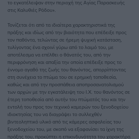
το εγκατέλειψαν στην περιοχή της Αγίας Παρασκευής
στις Καλυθιές Ρόδου».
Τονίζεται ότι από τα ιδιαίτερα χαρακτηριστικά της
πράξης και ιδίως από την βιαιότητα που επέδειξε προς
τον παθόντα, τελώντας σε ήρεμη ψυχική κατάσταση,
τυλίγοντας ένα σχοινί γύρω από το λαιμό του, με
αποτέλεσμα να επέλθει ο θάνατός του, από την
περιφρόνηση και απαξία την οποία επέδειξε προς το
έννομο αγαθό της ζωής του θανόντος, απορρίπτοντας
στη συνέχεια το πτώμα του σε ερημική τοποθεσία,
καθώς και από την προσπάθεια αποπροσανατολισμού
των αρχών με την εγκατάλειψη του Ι.X. του θανόντος σε
έτερη τοποθεσία από αυτήν του πτώματός του και την
εντολή του προς τον τεχνικό καμερών του ξενοδοχείου
ιδιοκτησίας του να διαγράψει το συλλεχθέν
βιντεοληπτικό υλικό από τις κάμερες ασφαλείας του
ξενοδοχείου του, με σκοπό να εξαφανίσει τα ίχνη της
πράξης του, προκύπτει η επικινδυνότητα του χαρακτήρα