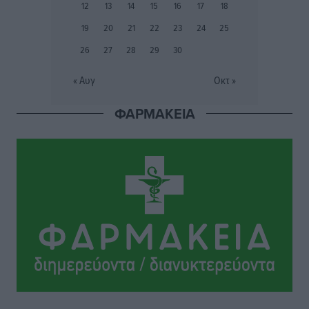
Αρδάνι – Απαγορεύτηκε η κολύμβηση στην περιοχή
12
13
14
15
16
17
18
Τοπικές Ειδήσεις
•
πριν 24 ώρες
19
20
21
22
23
24
25
26
27
28
29
30
« Αυγ
Οκτ »
ΦΑΡΜΑΚΕΙΑ