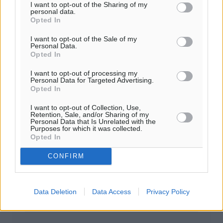
I want to opt-out of the Sharing of my
Πρέπει να συμπληρωθούν όλα τα πεδία για την
personal data.
υποβολή του σχολίου.
Opted In
I want to opt-out of the Sale of my
Όνοματεπώνυμο
Email
Personal Data.
Opted In
I want to opt-out of processing my
Personal Data for Targeted Advertising.
Opted In
Φύλαξε τα στοιχεία μου για την επόμενη φορά.
I want to opt-out of Collection, Use,
Retention, Sale, and/or Sharing of my
Personal Data that Is Unrelated with the
Purposes for which it was collected.
Opted In
CONFIRM
Data Deletion
Data Access
Privacy Policy