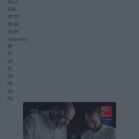
11
km/h
Β-ΒΑ
30
31
°/
°
06:20
20:04
πρόγνωση:
31
°
ΤΡ
28
°
ΤΕ
29
°
ΠΕ
30
°
ΠΑ