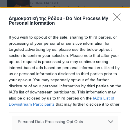
ΤΟΠΙΚΈΣ ΕΙΔΉΣΕΙΣ
Έφυγε από τη ζωή ο επί σειρά ετών εφημέριος στον ιερό
Ναό του Αγίου Νικολάου Παστίδας Μιχαήλ Καψάλης
Δημοκρατική της Ρόδου -
Do Not Process My
09.08.26 · 15:52
Personal Information
Σχολιασμός Άρθρου
If you wish to opt-out of the sale, sharing to third parties, or
processing of your personal or sensitive information for
targeted advertising by us, please use the below opt-out
Τα σχόλια εκφράζουν αποκλειστικά τον εκάστοτε
section to confirm your selection. Please note that after your
σχολιαστή. Η Δημοκρατική δεν υιοθετεί αυτές τις
opt-out request is processed you may continue seeing
απόψεις. Διατηρούμε το δικαίωμα να διαγράψουμε όποια
interest-based ads based on personal information utilized by
σχόλια θεωρούμε προσβλητικά ή περιέχουν ύβρεις, χωρίς
us or personal information disclosed to third parties prior to
καμμία προειδοποίηση. Χρήστες που δεν τηρούν τους
your opt-out. You may separately opt-out of the further
disclosure of your personal information by third parties on the
όρους χρήσης αποκλείονται.
IAB’s list of downstream participants. This information may
also be disclosed by us to third parties on the
IAB’s List of
Downstream Participants
that may further disclose it to other
Προσθέστε ένα σχόλιο
third parties.
Personal Data Processing Opt Outs
Το E-mail δεν θα δημοσιευτεί.