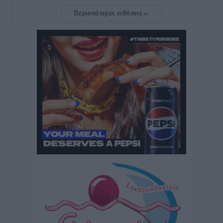
Ποιες κατηγορίες καταστημάτων συγκεντρώνουν τη
Περισσότερες ειδήσεις
μεγαλύτερη κίνηση
Ειδήσεις
•
πριν 2 ώρες
Αστυπάλαια: Το φως που μένει αναμμένο στο κάστρο
Τοπικές Ειδήσεις
•
πριν 2 ώρες
Τουρισμός: «Φτωχός συγγενής κάμπινγκ και
τροχόσπιτα
Ειδήσεις
•
πριν 2 ώρες
Έφυγε από τη ζωή ο επί σειρά ετών εφημέριος στον
ιερό Ναό του Αγίου Νικολάου Παστίδας Μιχαήλ
Καψάλης
Τοπικές Ειδήσεις
•
πριν 20 ώρες
Αποκαλυπτήρια για την «Ατζέντα 2030» από το βήμα
της ΔΕΘ