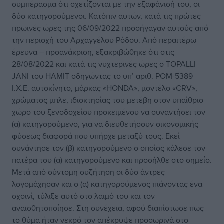
συμπέρασμα ότι σχετίζονται με την εξαφάνισή του, οι
δύο κατηγορούμενοι. Κατόπιν αυτών, κατά τις πρώτες
πρωινές ώρες της 06/09/2022 προσήγαγαν αυτούς από
την περιοχή του Αρχαγγέλου Ρόδου. Από περαιτέρω
έρευνα – προανάκριση, εξακριβώθηκε ότι στις
28/08/2022 και κατά τις νυχτερινές ώρες ο TOPALLI
JANI του ΗΑΜΙΤ οδηγώντας το υπ’ αριθ. ΡΟΜ-5389
Ι.Χ.Ε. αυτοκίνητο, μάρκας «HONDA», μοντέλο «CRV»,
χρώματος μπλε, ιδιοκτησίας του μετέβη στον υπαίθριο
χώρο του ξενοδοχείου προκειμένου να συναντήσει τον
(α) κατηγορούμενο, για να διευθετήσουν οικονομικής
φύσεως διαφορά που υπήρχε μεταξύ τους. Εκεί
συνάντησε τον (β) κατηγορούμενο ο οποίος κάλεσε τον
πατέρα του (α) κατηγορούμενο και προσήλθε στο σημείο.
Μετά από σύντομη συζήτηση οι δύο άντρες
λογομάχησαν και ο (α) κατηγορούμενος πιάνοντας ένα
σχοινί, τύλιξε αυτό στο λαιμό του και τον
αναισθητοποίησε. Στη συνέχεια, αφού διαπίστωσε πως
το θύμα ήταν νεκρό τον απέκρυψε προσωρινά στο