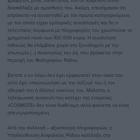
χρώματος μπλε, ιδιοκτησίας του σε καφενείο όπου
διασκέδαζε με ομοεθνείς του. Ακόμη, επεσήμαναν ότι
επρόκειτο να συναντηθεί με τον πρώτο κατηγορούμενο,
με τον οποίο είχαν εμπορικές συναλλαγές και δη ο
τελευταίος σύμφωνα με πληροφορίες του χρωστούσε το
χρηματικό ποσό των 100.000 ευρώ. Η συνάντηση
πιθανώς θα ελάμβανε χώρα στο ξενοδοχείο με την
επωνυμία (…) ιδιοκτησίας του (α), που βρίσκεται στην
περιοχή του Φαληρακίου Ρόδου.
Έκτοτε ο εν λόγω δεν έχει εμφανιστεί στην οικία του
ούτε έχει επικοινωνήσει με την σύζυγό του ή τον
αδερφό του ή άλλους οικείους του. Μάλιστα, η
τηλεφωνική συσκευή που κατέχει της εταιρείας
«COSMOTE» δεν είναι διαθέσιμη αλλά φαίνεται να είναι
απενεργοποιημένη.
Από την συλλογή – αξιοποίηση πληροφοριών, η
Υποδιεύθυνση Ασφαλείας Ρόδου κατέληξε στο