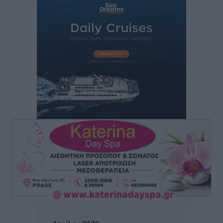
αύριο Παρασκευή 7 Αυγούστου
Τοπικές Ειδήσεις
•
πριν 2 ώρες
ΑΕΡΑ: Δεν σταματάει να ενισχύεται, νέο απόκτημα ο
Μητρόπουλος
Αθλητικά
•
πριν 2 ώρες
Κλεάνθης: Δουλειές μετά ευχαριστιών στο γήπεδο,
ατομικό για δύο
Αθλητικά
•
πριν 2 ώρες
Φοίβος: Εν αναμονή του Νίκου Λαζίδη
Αθλητικά
•
πριν 2 ώρες
Ιάλυσος Β’: Νωρίς νωρίς μπήκαν στα βάσανα της
προετοιμασίας
Αθλητικά
•
πριν 2 ώρες