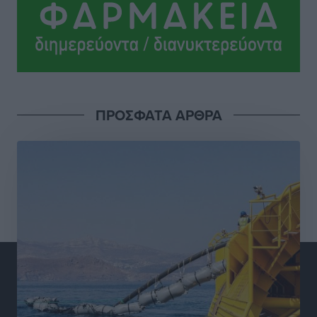
Σύλληψη 21χρονου για ναρκωτικά στη Ρόδο
Τοπικές Ειδήσεις
•
πριν 5 ώρες
Με 13,1% κάλυψη εργαζομένων από συλλογικές
συμβάσεις, η Ελλάδα στον “πάτο” της ΕΕ
ΠΡΟΣΦΑΤΑ ΑΡΘΡΑ
Απόψεις
•
πριν 5 ώρες
Στο νοσοκομείο της Ρόδου αύριο ο Άδωνις Γεωργιάδης
Τοπικές Ειδήσεις
•
πριν 5 ώρες
Φώτης Γιαννακός στον RV: Με αυξημένες πληρότητες
η Λέρος, στόχος η επιμήκυνση της τουριστικής σεζόν
στο νησί
Τοπικές Ειδήσεις
•
πριν 5 ώρες
Α.Σ. Ρόδος: Πρώτη… στην νέα σελίδα των «ελαφιών»