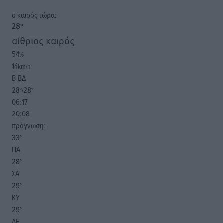
o καιρός τώρα:
28
°
αίθριος καιρός
54
%
14
km/h
Β-ΒΔ
28
28
°/
°
06:17
20:08
πρόγνωση:
33
°
ΠΑ
28
°
ΣΑ
29
°
ΚΥ
29
°
ΔΕ