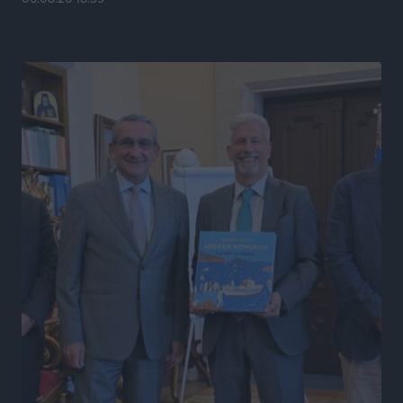
Α.Σ. Ρόδος: Ξανά στα «πράσινα» ο Νίκος Κοντίτσης
Αθλητικά
•
πριν 6 ώρες
Συναυλία Μάριου Φραγκούλη – Γιώργου Περρή στην
Κάσο
Πολιτιστικά
•
πριν 6 ώρες
Την άρση των εμποδίων για την άμεση λειτουργία του
βρεφονηπιακού σταθμού στην Κάσο, ζητά ο Μάνος
Κόνσολας
Τοπικές Ειδήσεις
•
πριν 7 ώρες
Κλειστή αύριο βράδυ η παραλιακή οδός στο λιμάνι της
Κω
Τοπικές Ειδήσεις
•
πριν 7 ώρες