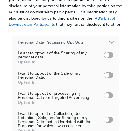
Τοπικές Ειδήσεις
•
πριν 4 λεπτά
disclosure of your personal information by third parties on the
IAB’s list of downstream participants. This information may
also be disclosed by us to third parties on the
IAB’s List of
Νέο ανακαινισμένο δημοτικό τουριστικό γραφείο
Downstream Participants
that may further disclose it to other
στην Πάτμο
third parties.
Τοπικές Ειδήσεις
•
πριν 23 λεπτά
Personal Data Processing Opt Outs
Οι συναντήσεις που είχε κατά την επίσκεψη του στη
I want to opt-out of the Sharing of my
Ρόδο ο Πρέσβης της Βραζιλίας στην Ελλάδα
personal data.
Opted In
Τοπικές Ειδήσεις
•
πριν 1 ώρα
I want to opt-out of the Sale of my
Personal Data.
Γερμανική αγορά: Έλλειψη προσιτών ξενοδοχείων
Opted In
απειλεί τη ζήτηση για πακέτα διακοπών – Στο
επίκεντρο και η Ελλάδα
I want to opt-out of processing my
Personal Data for Targeted Advertising.
Ειδήσεις
•
πριν 1 ώρα
Opted In
I want to opt-out of Collection, Use,
Νέο ξενοδοχείο στη Ρόδο για την H Hotels –
Retention, Sale, and/or Sharing of my
Personal Data that Is Unrelated with the
Χατζηλαζάρου – Προχωρά καινούργιο ξενοδοχείο
Purposes for which it was collected.
στην Κω
Opted In