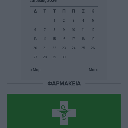
Απρίλιος 2026
Εθνικός Αρχίπολης: Μεγάλο βήμα προόδου η ίδρυση
Δ
Τ
Τ
Π
Π
Σ
Κ
Ακαδημίας
1
2
3
4
5
Αθλητικά
•
πριν 2 ώρες
6
7
8
9
10
11
12
Ιππότες: Με το βλέμμα στραμμένο στο μέλλον
13
14
15
16
17
18
19
Αθλητικά
•
πριν 2 ώρες
20
21
22
23
24
25
26
27
28
29
30
ΠΑΜΕ ΣΤΟΙΧΗΜΑ: Περισσότερα από 95 εκατομμύρια
ευρώ σε κέρδη μοίρασε τον Ιούλιο
« Μαρ
Μάι »
Αθλητικά
•
πριν 3 ώρες
ΦΑΡΜΑΚΕΙΑ
Ολοκλήρωση του έργου αναβάθμισης των
υποδομών του Νεστορίδειου Μελάθρου
Τοπικές Ειδήσεις
•
πριν 3 ώρες
Γ.Σ. Διαγόρας: Στα «κυανέρυθρα» ο Janni Pembe
Αθλητικά
•
πριν 4 ώρες