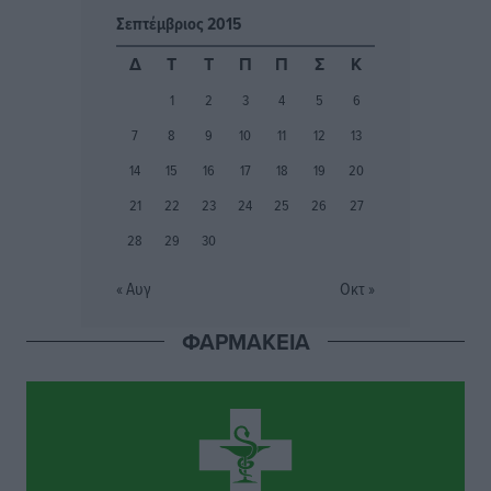
Σεπτέμβριος 2015
Ιάλυσος Β’: Νωρίς νωρίς μπήκαν στα βάσανα της
Δ
Τ
Τ
Π
Π
Σ
Κ
προετοιμασίας
1
2
3
4
5
6
Αθλητικά
•
πριν 3 ώρες
7
8
9
10
11
12
13
Εθνικός Αρχίπολης: Μεγάλο βήμα προόδου η ίδρυση
14
15
16
17
18
19
20
Ακαδημίας
21
22
23
24
25
26
27
Αθλητικά
•
πριν 3 ώρες
28
29
30
Ιππότες: Με το βλέμμα στραμμένο στο μέλλον
« Αυγ
Οκτ »
Αθλητικά
•
πριν 3 ώρες
ΦΑΡΜΑΚΕΙΑ
ΠΑΜΕ ΣΤΟΙΧΗΜΑ: Περισσότερα από 95 εκατομμύρια
ευρώ σε κέρδη μοίρασε τον Ιούλιο
Αθλητικά
•
πριν 4 ώρες
Ολοκλήρωση του έργου αναβάθμισης των