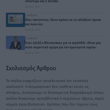
επίκεντρο και η Ελλάδα
06.08.26 · 17:42
ΕΙΔΉΣΕΙΣ
Νέες ταυτότητες: Ποιοι πρέπει να τις αλλάξουν άμεσα
και ποιοι όχι
06.08.26 · 13:25
ΕΙΔΉΣΕΙΣ
Στην ΑΑΔΕ ο Μητσοτάκης για το myAGRO: «Είναι μια
πολύ σημαντική ημέρα για τον πρωτογενή τομέα»
06.08.26 · 11:37
Σχολιασμός Άρθρου
Τα σχόλια εκφράζουν αποκλειστικά τον εκάστοτε
σχολιαστή. Η Δημοκρατική δεν υιοθετεί αυτές τις
απόψεις. Διατηρούμε το δικαίωμα να διαγράψουμε όποια
σχόλια θεωρούμε προσβλητικά ή περιέχουν ύβρεις, χωρίς
καμμία προειδοποίηση. Χρήστες που δεν τηρούν τους
όρους χρήσης αποκλείονται.