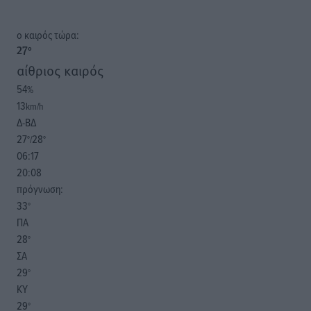
o καιρός τώρα:
27
°
αίθριος καιρός
54
%
13
km/h
Δ-ΒΔ
27
28
°/
°
06:17
20:08
πρόγνωση:
33
°
ΠΑ
28
°
ΣΑ
29
°
ΚΥ
29
°