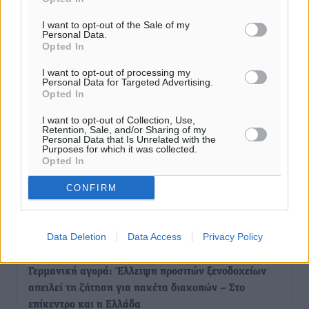
Πολιτιστικά
•
πριν 37 λεπτά
I want to opt-out of the Sale of my
Personal Data.
Εγκρίθηκε η ηλεκτρική διασύνδεση Ρόδου και Κω
Opted In
μέσω υποβρύχιων καλωδίων με την ηπειρωτική
I want to opt-out of processing my
Ελλάδα
Personal Data for Targeted Advertising.
Τοπικές Ειδήσεις
•
πριν 1 ώρα
Opted In
I want to opt-out of Collection, Use,
Νέο ανακαινισμένο δημοτικό τουριστικό γραφείο
Retention, Sale, and/or Sharing of my
Personal Data that Is Unrelated with the
στην Πάτμο
Purposes for which it was collected.
Opted In
Τοπικές Ειδήσεις
•
πριν 1 ώρα
CONFIRM
Οι συναντήσεις που είχε κατά την επίσκεψη του στη
Ρόδο ο Πρέσβης της Βραζιλίας στην Ελλάδα
Τοπικές Ειδήσεις
•
πριν 2 ώρες
Data Deletion
Data Access
Privacy Policy
Γερμανική αγορά: Έλλειψη προσιτών ξενοδοχείων
απειλεί τη ζήτηση για πακέτα διακοπών – Στο
επίκεντρο και η Ελλάδα