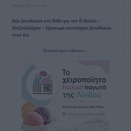
Ειδήσεις
•
πριν 2 ώρες
Νέο ξενοδοχείο στη Ρόδο για την H Hotels –
Χατζηλαζάρου – Προχωρά καινούργιο ξενοδοχείο
στην Κω
Τοπικές Ειδήσεις
•
πριν 2 ώρες
Περισσότερες ειδήσεις
Αυτοκίνητο μπήκε παράνομα σε μονόδρομο στο
Μαστιχάρι – Αναποδογύρισε όχημα με μητέρα και
5χρονο παιδί
Τοπικές Ειδήσεις
•
πριν 3 ώρες
“Η Ευρώπη αντιμετώπιζε το προσφυγικό σαν ταινία
τρόμου” – Η συγκλονιστική μαρτυρία της Χαρούλας
Γιασιράνη στον RV για τα γεγονότα που οδήγησαν στο
Σύμφωνο της Λέρου
Τοπικές Ειδήσεις
•
πριν 3 ώρες