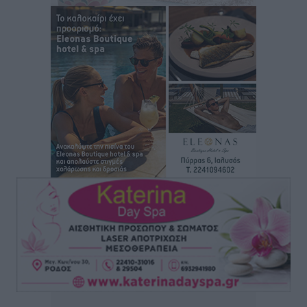
Συναυλία με τον Γιάννη Κότσιρα στις 21 Αυγούστου
Πολιτιστικά
•
πριν 3 ώρες
Έκτακτη συνεδρίαση της Δημοτικής Επιτροπής Ρόδου
αύριο Παρασκευή 7 Αυγούστου
Τοπικές Ειδήσεις
•
πριν 3 ώρες
ΑΕΡΑ: Δεν σταματάει να ενισχύεται, νέο απόκτημα ο
Μητρόπουλος
Αθλητικά
•
πριν 3 ώρες
Κλεάνθης: Δουλειές μετά ευχαριστιών στο γήπεδο,
ατομικό για δύο
Αθλητικά
•
πριν 3 ώρες
Φοίβος: Εν αναμονή του Νίκου Λαζίδη
Αθλητικά
•
πριν 3 ώρες