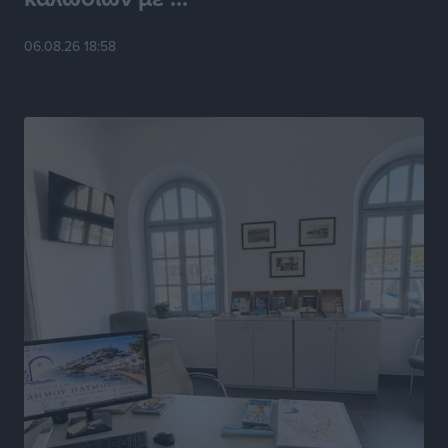
Αθλητικά
•
πριν 7 ώρες
06.08.26 18:58
Γ.Σ. Ηπιόνη: «Προπονητική ομάδα με εμπειρία,
επιστημονική γνώση και σύγχρονες μεθόδους»
Αθλητικά
•
πριν 7 ώρες
Α.Σ. Ρόδος: Ξανά στα «πράσινα» ο Νίκος Κοντίτσης
Αθλητικά
•
πριν 7 ώρες
Συναυλία Μάριου Φραγκούλη – Γιώργου Περρή στην
Κάσο
Πολιτιστικά
•
πριν 7 ώρες
Την άρση των εμποδίων για την άμεση λειτουργία του
βρεφονηπιακού σταθμού στην Κάσο, ζητά ο Μάνος
Κόνσολας
Τοπικές Ειδήσεις
•
πριν 8 ώρες