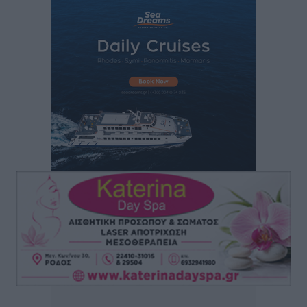
Συνεχίζεται η έξοδος του Αυγούστου – Πάνω από
34.000 αναχωρούν σήμερα μόνο από τον Πειραιά
Ειδήσεις
•
πριν 4 ώρες
Μόνιμες θέσεις στους παιδικούς σταθμούς: Οι
προϋποθέσεις, η 24μηνη εμπειρία και οι προθεσμίες
για τους δήμους
Τοπικές Ειδήσεις
•
πριν 4 ώρες
Δεύτερη πηγή εισοδήματος για τους επαγγελματίες
ψαράδες ο αλιευτικός τουρισμός
Ειδήσεις
•
πριν 5 ώρες
Μαρία Εκμεκτσίογλου: Η πίστη μου είναι το
μεγαλύτερο στήριγμα μου – Το προσκύνημα στην ιερά
Μονή Πανορμίτη
Τοπικές Ειδήσεις
•
πριν 5 ώρες