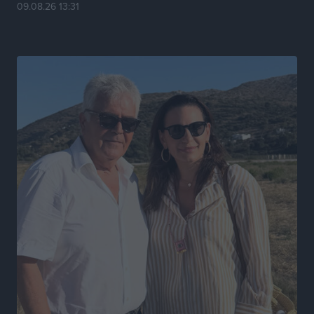
09.08.26 13:31
Τοπικές Ειδήσεις
•
πριν 6 ώρες
Καιρός «hot – dry – windy» τις επόμενες 48 ώρες στη
χώρα
Ειδήσεις
•
πριν 19 ώρες
Δύο σχολεία της Λέρου αλλάζουν όψη με δωρεά
αγάπης για τα παιδιά
Τοπικές Ειδήσεις
•
πριν 19 ώρες
Τουρισμός: Με θετικό πρόσημο έως τώρα η χρονιά,
παρά τα σκαμπανεβάσματα
Ειδήσεις
•
πριν 19 ώρες
Χαρ. Ναβροζίδης στον RV «Σε τρία χρόνια θα είμαστε
η πιο ψηφιακή Περιφέρεια της χώρας» Δημοπρατείται
το έργο ψηφιακού μετασχηματισμού