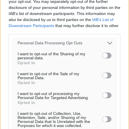
your opt-out. You may separately opt-out of the further
disclosure of your personal information by third parties on the
IAB’s list of downstream participants. This information may
Από την παράδοση της Ρόδου στα ερευνητικά
also be disclosed by us to third parties on the
IAB’s List of
εργαστήρια: Το μελεκούνι αποκτά διεθνές
Downstream Participants
that may further disclose it to other
επιστημονικό ενδιαφέρον
third parties.
Πολιτιστικά
•
πριν 37 λεπτά
Personal Data Processing Opt Outs
Επίσκεψη θα πραγματοποιήσει στη Λέρο τον
I want to opt-out of the Sharing of my
personal data.
Σεπτέμβριο η Όλγα Κεφαλογιάννη
Opted In
Τοπικές Ειδήσεις
•
πριν 1 ώρα
I want to opt-out of the Sale of my
Personal Data.
Γιώργος Χατζημάρκος: Στηρίζουμε τις εκδηλώσεις
Opted In
που γίνονται στα νησιά μας γιατί ο πολιτισμός είναι
I want to opt-out of processing my
δικαίωμα όλων και δύναμη ζωής
Personal Data for Targeted Advertising.
Τοπικές Ειδήσεις
•
πριν 2 ώρες
Opted In
I want to opt-out of Collection, Use,
Retention, Sale, and/or Sharing of my
Κάρπαθος: Παλιά πυρομαχικά εντοπίστηκαν στο
Personal Data that Is Unrelated with the
Αρδάνι – Απαγορεύτηκε η κολύμβηση στην περιοχή
Purposes for which it was collected.