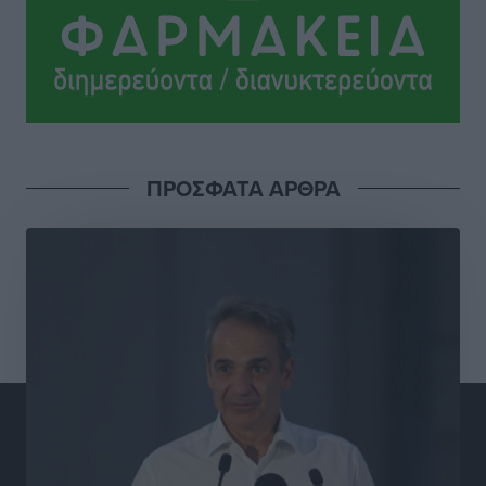
Γιάννης Βασιλάκης: «Η Πρωτοβάθμια Φροντίδα
Υγείας πρέπει να φτάνει σε κάθε γωνιά – Ενισχύουμε
τις δομές, δεν τις αποδυναμώνουμε»
Συνεντεύξεις
•
πριν 6 ώρες
Ιδρυμα Ωνάση: Το όραμα πίσω από τα δύο νέα
ΠΡΟΣΦΑΤΑ ΑΡΘΡΑ
σχολεία της Ρόδου
Συνεντεύξεις
•
πριν 6 ώρες
Μιχάλης Χουρδάκης: «Η χώρα χρειάζεται μια
αξιόπιστη εναλλακτική κυβερνητική πρόταση»
Συνεντεύξεις
•
πριν 6 ώρες
Σεβ. Μητροπολίτης Ρόδου κ. Κύριλλος: «Ο Αύγουστος
είναι ο μήνας της Παναγίας και η Θεία Λειτουργία η
καρδιά της ζωής της Εκκλησίας»
Συνεντεύξεις
•
πριν 6 ώρες