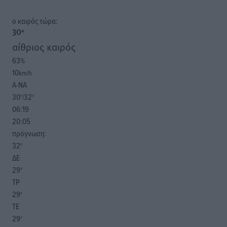
o καιρός τώρα:
30
°
αίθριος καιρός
63
%
10
km/h
Α-ΝΑ
30
32
°/
°
06:19
20:05
πρόγνωση:
32
°
ΔΕ
29
°
ΤΡ
29
°
ΤΕ
29
°