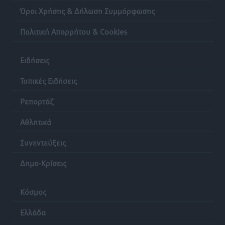
Lions Χάλκης
Όροι Χρήσης & Δήλωση Συμμόρφωσης
Τοπικές Ειδήσεις
•
πριν 20 ώρες
Πολιτική Απορρήτου & Cookies
Ρόδος: «Βουλιάζει» από τουρίστες – Πάνω από 1 εκατ.
Ειδήσεις
επιβάτες και 55 κρουαζιερόπλοια
Τοπικές Ειδήσεις
•
πριν 20 ώρες
Τοπικές Ειδήσεις
Ρεπορτάζ
Αθλητικά
Συνεντεύξεις
Δημο-Κρίσεις
Κόσμος
Ελλάδα