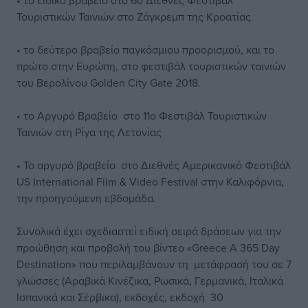
• το ειδικό βραβείο στο 6o Διεθνές Φεστιβάλ
Τουριστικών Ταινιών στο Ζάγκρεμπ της Κροατίας
• το δεύτερο βραβείο παγκόσμιου προορισμού, και το
πρώτο στην Ευρώπη, στο φεστιβάλ τουριστικών ταινιών
του Βερολίνου Golden City Gate 2018.
• το Αργυρό Βραβείο στο 11ο Φεστιβάλ Τουριστικών
Ταινιών στη Ρίγα της Λετονίας
• Το αργυρό βραβείο στο Διεθνές Αμερικανικό Φεστιβάλ
US International Film & Video Festival στην Καλιφόρνια,
την προηγούμενη εβδομάδα.
Συνολικά έχει σχεδιαστεί ειδική σειρά δράσεων για την
προώθηση και προβολή του βίντεο «Greece A 365 Day
Destination» που περιλαμβάνουν τη μετάφρασή του σε 7
γλώσσες (Αραβικά Κινέζικα, Ρωσικά, Γερμανικά, Ιταλικά
Ισπανικά και Σέρβικα), εκδοχές, εκδοχή 30