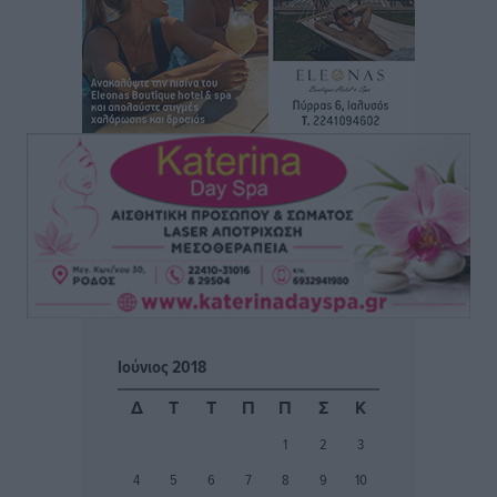
Σε κόκκινο συναγερμό επτά Περιφέρειες – Οι οδηγίες
της Πολιτικής Προστασίας και ο Χάρτης Πρόβλεψης
Πυρκαγιάς
Ειδήσεις
•
πριν 3 ώρες
ΑΑΔΕ: Αυξάνονται οι «καρφωτές» για φοροδιαφυγή
– Στο μικροσκόπιο τουριστικοί προορισμοί, ταμειακές
και συναλλαγές POS
Ειδήσεις
•
πριν 4 ώρες
Δημόσιο: Το νέο καθεστώς επιλογής προϊσταμένων, τι
προβλέπει το νομοσχέδιο του Υπ. Εσωτερικών
Ειδήσεις
•
πριν 4 ώρες
Ιούνιος 2018
Ποιες κατηγορίες καταστημάτων συγκεντρώνουν τη
Δ
Τ
Τ
Π
Π
Σ
Κ
μεγαλύτερη κίνηση
1
2
3
Ειδήσεις
•
πριν 4 ώρες
4
5
6
7
8
9
10