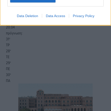
13
km/h
ΒΔ
30
31
°/
°
Data Deletion
Data Access
Privacy Policy
06:20
20:04
πρόγνωση:
31
°
ΤΡ
28
°
ΤΕ
29
°
ΠΕ
30
°
ΠΑ