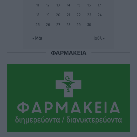
Αστυπάλαια: Το φως που μένει αναμμένο στο κάστρο
11
12
13
14
15
16
17
Τοπικές Ειδήσεις
•
πριν 4 ώρες
18
19
20
21
22
23
24
25
26
27
28
29
30
Τουρισμός: «Φτωχός συγγενής κάμπινγκ και
τροχόσπιτα
« Μάι
Ιούλ »
Ειδήσεις
•
πριν 4 ώρες
ΦΑΡΜΑΚΕΙΑ
Έφυγε από τη ζωή ο επί σειρά ετών εφημέριος στον
ιερό Ναό του Αγίου Νικολάου Παστίδας Μιχαήλ
Καψάλης
Τοπικές Ειδήσεις
•
πριν 21 ώρες
Αποκαλυπτήρια για την «Ατζέντα 2030» από το βήμα
της ΔΕΘ
Ειδήσεις
•
πριν 23 ώρες
Από την παράδοση της Ρόδου στα ερευνητικά