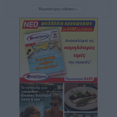
Περισσότερες ειδήσεις
Την Παρασκευή 21 Αυγούστου η τελετή εγκαινίων
του νέου Περιφερειακού Πολυδύναμου Ιατρείου
Γενναδίου παρουσία του Άδωνι Γεωργιάδη
Τοπικές Ειδήσεις
•
πριν 1 ώρα
Στη Λέρο ο πρόεδρος του ΠΑΣΟΚ Νίκος Ανδρουλάκης
Τοπικές Ειδήσεις
•
πριν 2 ώρες
Στα 2-2,35 GW ο στόχος για τα πρώτα υπεράκτια
αιολικά πάρκα που θα λειτουργήσουν στη χώρα μας
Ειδήσεις
•
πριν 3 ώρες
Η Ελλάδα κρατά το τουριστικό momentum, παρά τις
γεωπολιτικές αναταράξεις
Ειδήσεις
•
πριν 3 ώρες