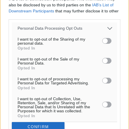
also be disclosed by us to third parties on the
IAB’s List of
Downstream Participants
that may further disclose it to other
third parties.
Personal Data Processing Opt Outs
Υπενθύμιση:
I want to opt-out of the Sharing of my
personal data.
Για την μερική αναπαραγωγή της είδησης από άλλες
Opted In
ιστοσελίδες είναι απαραίτητη η χρήση του παρακάτω
παρεχόμενου συνδέσμου παραπομπής προς το άρθρο
I want to opt-out of the Sale of my
Personal Data.
της Δημοκρατικής.
Opted In
I want to opt-out of processing my
Personal Data for Targeted Advertising.
Opted In
I want to opt-out of Collection, Use,
o καιρός τώρα:
Retention, Sale, and/or Sharing of my
Personal Data that Is Unrelated with the
29
°
Purposes for which it was collected.
Opted In
αίθριος καιρός
57
%
CONFIRM