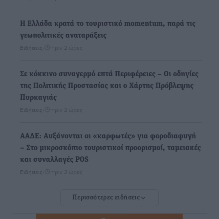
Η Ελλάδα κρατά το τουριστικό momentum, παρά τις
γεωπολιτικές αναταράξεις
Ειδήσεις
•
πριν 2 ώρες
Σε κόκκινο συναγερμό επτά Περιφέρειες – Οι οδηγίες
της Πολιτικής Προστασίας και ο Χάρτης Πρόβλεψης
Πυρκαγιάς
Ειδήσεις
•
πριν 2 ώρες
ΑΑΔΕ: Αυξάνονται οι «καρφωτές» για φοροδιαφυγή
– Στο μικροσκόπιο τουριστικοί προορισμοί, ταμειακές
και συναλλαγές POS
Ειδήσεις
•
πριν 2 ώρες
Περισσότερες ειδήσεις
Δημόσιο: Το νέο καθεστώς επιλογής προϊσταμένων, τι
προβλέπει το νομοσχέδιο του Υπ. Εσωτερικών