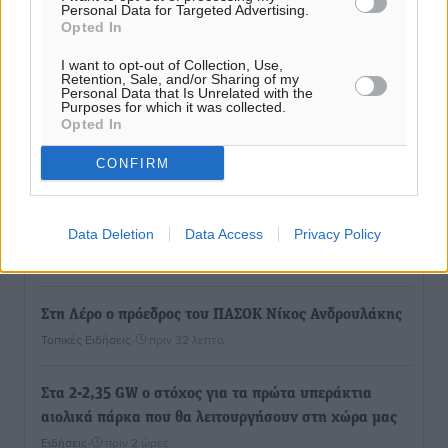
Personal Data for Targeted Advertising.
Opted In
I want to opt-out of Collection, Use,
Retention, Sale, and/or Sharing of my
Personal Data that Is Unrelated with the
Purposes for which it was collected.
Ροή ειδήσεων
Opted In
CONFIRM
Την Παρασκευή 21 Αυγούστου η τελετή εγκαινίων
του νέου Περιφερειακού Πολυδύναμου Ιατρείου
Data Deletion
Data Access
Privacy Policy
Γενναδίου παρουσία του Άδωνι Γεωργιάδη
Τοπικές Ειδήσεις
•
πριν 6 λεπτά
Στη Λέρο ο πρόεδρος του ΠΑΣΟΚ Νίκος Ανδρουλάκης
Τοπικές Ειδήσεις
•
πριν 32 λεπτά
Στα 2-2,35 GW ο στόχος για τα πρώτα υπεράκτια
αιολικά πάρκα που θα λειτουργήσουν στη χώρα μας
Ειδήσεις
•
πριν 2 ώρες