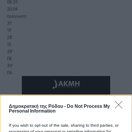
06:20
20:04
πρόγνωση:
31
°
ΤΡ
28
°
ΤΕ
29
°
ΠΕ
30
°
ΠΑ
Δημοκρατική της Ρόδου -
Do Not Process My
Personal Information
If you wish to opt-out of the sale, sharing to third parties, or
processing of your personal or sensitive information for