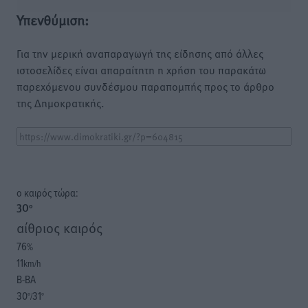
Υπενθύμιση:
Για την μερική αναπαραγωγή της είδησης από άλλες
ιστοσελίδες είναι απαραίτητη η χρήση του παρακάτω
παρεχόμενου συνδέσμου παραπομπής προς το άρθρο
της Δημοκρατικής.
o καιρός τώρα:
30
°
αίθριος καιρός
76
%
11
km/h
Β-ΒΑ
30
31
°/
°