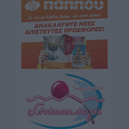
Ειδήσεις
•
πριν 2 ώρες
Ποιες κατηγορίες καταστημάτων συγκεντρώνουν τη
μεγαλύτερη κίνηση
Ειδήσεις
•
πριν 2 ώρες
Αστυπάλαια: Το φως που μένει αναμμένο στο κάστρο
Τοπικές Ειδήσεις
•
πριν 3 ώρες
Τουρισμός: «Φτωχός συγγενής κάμπινγκ και
τροχόσπιτα
Ειδήσεις
•
πριν 3 ώρες
Έφυγε από τη ζωή ο επί σειρά ετών εφημέριος στον
ιερό Ναό του Αγίου Νικολάου Παστίδας Μιχαήλ
Καψάλης
Τοπικές Ειδήσεις
•
πριν 20 ώρες