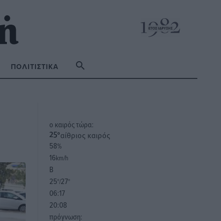
ΠΟΛΙΤΙΣΤΙΚΆ
o καιρός τώρα:
αίθριος καιρός
25
°
58
%
16
km/h
Β
25
27
°/
°
06:17
20:08
πρόγνωση: