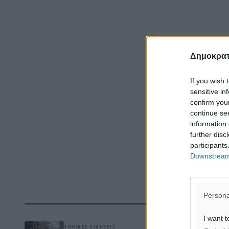
Δημοκρατ
If you wish 
sensitive in
confirm you
continue se
information 
further disc
participants
Downstream 
Persona
Δ
I want t
ΤΟΠΙΚΈΣ ΕΙΔΉΣΕΙΣ