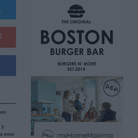
και
 3
η στην