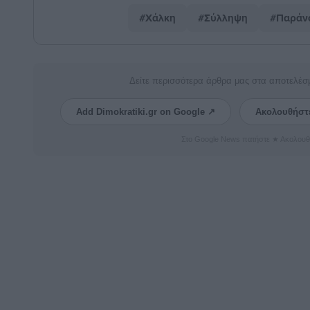
#Χάλκη
#Σύλληψη
#Παράνο
Δείτε περισσότερα άρθρα μας στα αποτελέσ
Add Dimokratiki.gr on Google ↗
Ακολουθήστ
Στο Google News πατήστε ★ Ακολουθ