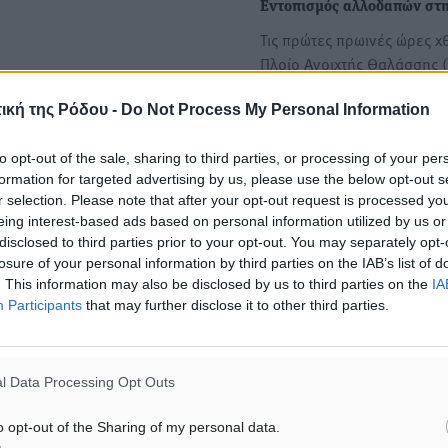
Εντοπισμός αλλοδαπών στ
Τις πρώτες πρωινές ώρες χ
Πλοίο Ανοιχτής Θαλάσσης 
Λ.Σ.-ΕΛ.ΑΚΤ. εντόπισε…
ική της Ρόδου -
Do Not Process My Personal Information
Εντοπισμός αλλοδαπών και
to opt-out of the sale, sharing to third parties, or processing of your per
σύλληψη του αλλοδαπού
formation for targeted advertising by us, please use the below opt-out s
διακινητή τους στη Σύμη -
r selection. Please note that after your opt-out request is processed y
Εντοπισμός αλλοδαπών στη
eing interest-based ads based on personal information utilized by us or
disclosed to third parties prior to your opt-out. You may separately opt-
Τις πρώτες πρωινές ώρες σ
losure of your personal information by third parties on the IAB’s list of
περιπολικό πλοίο Λ.Σ.-ΕΛ.Α
. This information may also be disclosed by us to third parties on the
IA
οποίο βρισκόταν σε…
Participants
that may further disclose it to other third parties.
l Data Processing Opt Outs
ΙΑΒΑΣΕ ΕΠΙΣΗΣ
o opt-out of the Sharing of my personal data.
ΤΟΠΙΚΈΣ ΕΙΔΉΣΕΙΣ
ΤΟΠΙΚΈΣ ΕΙΔΉΣΕΙΣ