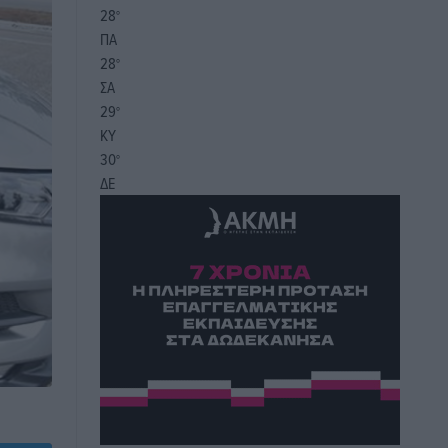
28
°
ΠΑ
28
°
ΣΑ
29
°
ΚΥ
30
°
ΔΕ