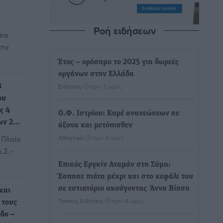
Ροή ειδήσεων
σιο
την
…
Έτος – ορόσημο το 2025 για δωρεές
οργάνων στην Ελλάδα
Ειδήσεις
•
πριν 7 ώρες
8
ου
ς 4
Ο.Φ. Ιστρίου: Καρέ ανανεώσεων σε
ων 2…
άξονα και μετόπισθεν
 Πλοίο
Αθλητικά
•
πριν 8 ώρες
.Σ.-
Επικός Εργκίν Αταμάν στη Σύμη:
Έσπασε πιάτα μέχρι και στο κεφάλι του
σε εστιατόριο ακούγοντας Άννα Βίσση
και
Τοπικές Ειδήσεις
•
πριν 8 ώρες
 τους
δο –