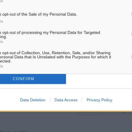
In
Στο Επιμελητήριο Δωδεκανήσου
To δημογραφικό πρόβλημα
σήμερα ο Πρέσβης της Βραζιλίας
νησιά κυριάρχησε στη συ
o opt-out of the Sale of my Personal Data.
Laudemar Aguiar
του Φώτη Μάγγου με τον 
της HOPEgenesis
In
5.08.26 · 17:58
05.08.26 · 17:48
to opt-out of processing my Personal Data for Targeted
ing.
In
Υπενθύμιση:
o opt-out of Collection, Use, Retention, Sale, and/or Sharing
ersonal Data that Is Unrelated with the Purposes for which it
Για την μερική αναπαραγωγ
lected.
ή. Η Δημοκρατική δεν υιοθετεί
In
είδησης από άλλες ιστοσελ
υμε όποια σχόλια θεωρούμε
είναι απαραίτητη η χρήση 
οίηση. Χρήστες που δεν τηρούν
CONFIRM
παρακάτω παρεχόμενου
συνδέσμου παραπομπής πρ
άρθρο της Δημοκρατικής.
Data Deletion
Data Access
Privacy Policy