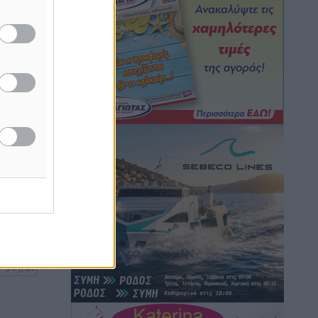
 στα
νάντηση
Κικίλιας: Μειώθηκαν κατά 34% οι
πρόεδρο
μεταναστευτικές ροές στα θαλάσσια
σύνορα
Ειδήσεις
•
πριν 9 ώρες
Κως: Γερμανός τουρίστας κέρδισε
αποζημίωση 900 ευρώ επειδή δεν
ή της
βρήκε ξαπλώστρες στις οικογενειακές
ίδες
διακοπές του
του
Τοπικές Ειδήσεις
•
πριν 9 ώρες
ος το
Ο γεωεντοπισμός μέσω 112 «έσωσε»
Δανό περιπατητή στη Ρόδο
Τοπικές Ειδήσεις
•
πριν 9 ώρες
Σύμη: Ανασύρθηκε σορός άνδρα –