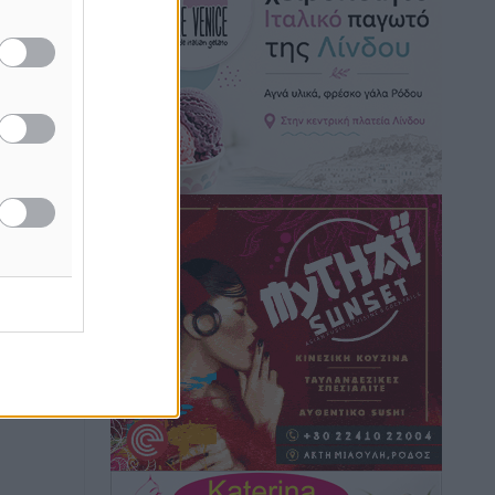
Στον Ιπποκράτη η Μαρία Βλάχου
Αθλητικά
•
πριν 58 λεπτά
Οικονομική ενίσχυση για συντήρηση
στο κλειστό της Καρπάθου
Αθλητικά
•
πριν 1 ώρα
Στάθης Αντωνάς: Ένα βήμα πριν από
επαγγελματικό συμβόλαιο πυγμαχίας
με MTGP και BXGP για Ευρώπη και
Αυστραλία
Αθλητικά
•
πριν 1 ώρα
ΚΑΕ Κολοσσός: Τα… ευρωπαϊκά
εισιτήρια διαρκείας
Αθλητικά
•
πριν 1 ώρα