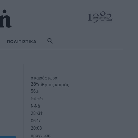
ΠΟΛΙΤΙΣΤΙΚΆ
o καιρός τώρα:
αίθριος καιρός
28
°
56
%
16
km/h
Ν-ΝΔ
28
31
°/
°
06:17
20:08
πρόγνωση: