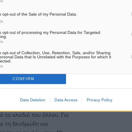
In
o opt-out of the Sale of my Personal Data.
In
τρων, ανάλογα με την
to opt-out of processing my Personal Data for Targeted
ing.
In
 και τους θάμνους.
o opt-out of Collection, Use, Retention, Sale, and/or Sharing
ersonal Data that Is Unrelated with the Purposes for which it
lected.
In
μπούν στους τοίχους, τη
ψτε τα αφήνοντας απόσταση
CONFIRM
Data Deletion
Data Access
Privacy Policy
α κλαδιά του ενός
 τα κλαδιά του άλλου. Για
ε τη δενδρώδη και