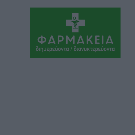
Πολιτιστικά
•
πριν 1 ώρα
Την άρση των εμποδίων για την άμεση
λειτουργία του βρεφονηπιακού
σταθμού στην Κάσο, ζητά ο Μάνος
Κόνσολας
Τοπικές Ειδήσεις
•
πριν 2 ώρες
Κλειστή αύριο βράδυ η παραλιακή οδός
στο λιμάνι της Κω
Τοπικές Ειδήσεις
•
πριν 2 ώρες
Στην ΑΑΔΕ ο Μητσοτάκης για το
myAGRO: «Είναι μια πολύ σημαντική
ημέρα για τον πρωτογενή τομέα»
Ειδήσεις
•
πριν 3 ώρες