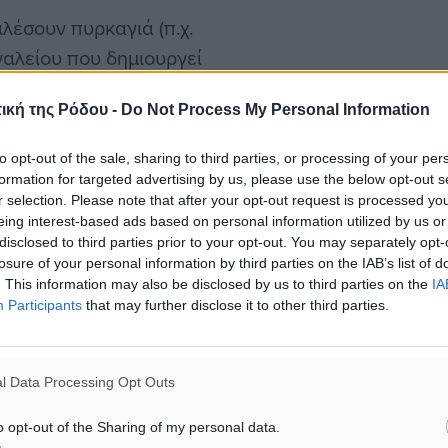
λέσουν πυρκαγιά (π.χ.
γαλείου που δημιουργεί
ική της Ρόδου -
Do Not Process My Personal Information
to opt-out of the sale, sharing to third parties, or processing of your per
formation for targeted advertising by us, please use the below opt-out s
r selection. Please note that after your opt-out request is processed y
ει κίνδυνος ανάφλεξης.
eing interest-based ads based on personal information utilized by us or
disclosed to third parties prior to your opt-out. You may separately opt-
περιόδους υψηλού
losure of your personal information by third parties on the IAB’s list of
. This information may also be disclosed by us to third parties on the
IA
Participants
that may further disclose it to other third parties.
άσος
l Data Processing Opt Outs
 το σπίτι καθαρίζοντας σε
o opt-out of the Sharing of my personal data.
και φύλλα, τις