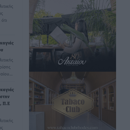
ιτικής
ας
 ότι
καγιάς
ου
ιτικής
ρίσης
γαίου…
ρκαγιάς
 στην
, Π.Ε
ιτικής
ας