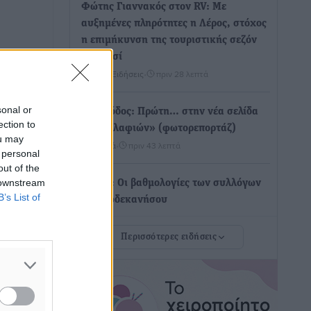
Φώτης Γιαννακός στον RV: Με
αυξημένες πληρότητες η Λέρος, στόχος
η επιμήκυνση της τουριστικής σεζόν
στο νησί
Τοπικές Ειδήσεις
•
πριν 28 λεπτά
sonal or
Α.Σ. Ρόδος: Πρώτη… στην νέα σελίδα
ection to
των «ελαφιών» (φωτορεπορτάζ)
ou may
Αθλητικά
•
πριν 43 λεπτά
 personal
out of the
 downstream
Στίβος: Οι βαθμολογίες των συλλόγων
B’s List of
της Δωδεκανήσου
Αθλητικά
•
πριν 53 λεπτά
Περισσότερες ειδήσεις
Νέες ταυτότητες: Ποιοι πρέπει να τις
αλλάξουν άμεσα και ποιοι όχι
Ειδήσεις
•
πριν 57 λεπτά