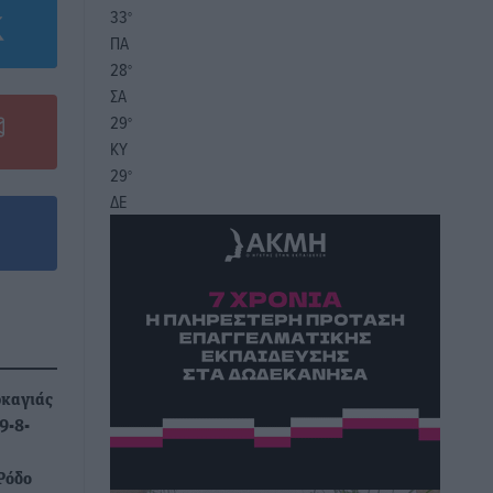
33
°
ΠΑ
28
°
ΣΑ
29
°
ΚΥ
29
°
ΔΕ
ρκαγιάς
9-8-
Ρόδο