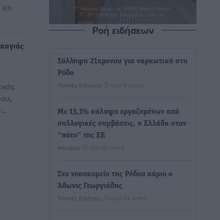
 ότι
Ροή ειδήσεων
ρκαγιάς
Σύλληψη 21χρονου για ναρκωτικά στη
Ρόδο
τικής
Τοπικές Ειδήσεις
•
πριν 9 λεπτά
δου,
ο…
Με 13,1% κάλυψη εργαζομένων από
συλλογικές συμβάσεις, η Ελλάδα στον
“πάτο” της ΕΕ
Απόψεις
•
πριν 16 λεπτά
Στο νοσοκομείο της Ρόδου αύριο ο
Άδωνις Γεωργιάδης
Τοπικές Ειδήσεις
•
πριν 24 λεπτά