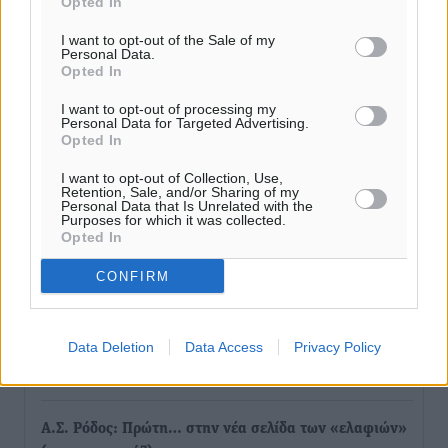
Opted In
I want to opt-out of the Sale of my
Σύλληψη 21χρονου για ναρκωτικά στη Ρόδο
Personal Data.
Τοπικές Ειδήσεις
•
πριν 58 λεπτά
Opted In
I want to opt-out of processing my
Με 13,1% κάλυψη εργαζομένων από συλλογικές
Personal Data for Targeted Advertising.
Opted In
συμβάσεις, η Ελλάδα στον “πάτο” της ΕΕ
Απόψεις
•
πριν 1 ώρα
I want to opt-out of Collection, Use,
Retention, Sale, and/or Sharing of my
Personal Data that Is Unrelated with the
Purposes for which it was collected.
Στο νοσοκομείο της Ρόδου αύριο ο Άδωνις Γεωργιάδης
Opted In
Τοπικές Ειδήσεις
•
πριν 1 ώρα
CONFIRM
Φώτης Γιαννακός στον RV: Με αυξημένες πληρότητες
η Λέρος, στόχος η επιμήκυνση της τουριστικής σεζόν
Data Deletion
Data Access
Privacy Policy
στο νησί
Τοπικές Ειδήσεις
•
πριν 1 ώρα
Α.Σ. Ρόδος: Πρώτη… στην νέα σελίδα των «ελαφιών»