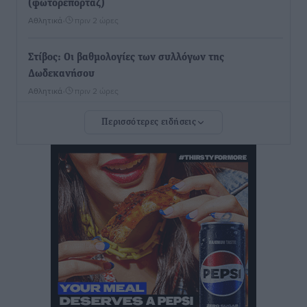
(φωτορεπορτάζ)
Αθλητικά
•
πριν 2 ώρες
Στίβος: Οι βαθμολογίες των συλλόγων της
Δωδεκανήσου
Αθλητικά
•
πριν 2 ώρες
Περισσότερες ειδήσεις
Νέες ταυτότητες: Ποιοι πρέπει να τις αλλάξουν άμεσα
και ποιοι όχι
Ειδήσεις
•
πριν 2 ώρες
Στον Ιπποκράτη η Μαρία Βλάχου
Αθλητικά
•
πριν 2 ώρες
Οικονομική ενίσχυση για συντήρηση στο κλειστό της
Καρπάθου
Αθλητικά
•
πριν 2 ώρες