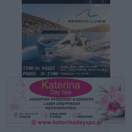
Στάθης Αντωνάς: Ένα βήμα πριν από επαγγελματικό
συμβόλαιο πυγμαχίας με MTGP και BXGP για Ευρώπη
και Αυστραλία
Αθλητικά
•
πριν 2 ώρες
ΚΑΕ Κολοσσός: Τα… ευρωπαϊκά εισιτήρια διαρκείας
Αθλητικά
•
πριν 2 ώρες
Ιπποκράτης: Ανανέωσε η Νίκη Καρτσαμάρη
Αθλητικά
•
πριν 2 ώρες
Η Μανίσα πήρε Buie και Davis
Αθλητικά
•
πριν 2 ώρες
Γ.Σ. Ηπιόνη: «Προπονητική ομάδα με εμπειρία,
επιστημονική γνώση και σύγχρονες μεθόδους»
Αθλητικά
•
πριν 2 ώρες