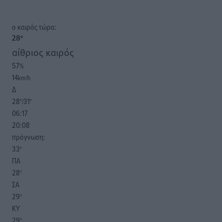
o καιρός τώρα:
28
°
αίθριος καιρός
57
%
14
km/h
Δ
28
31
°/
°
06:17
20:08
πρόγνωση:
33
°
ΠΑ
28
°
ΣΑ
29
°
ΚΥ
29
°