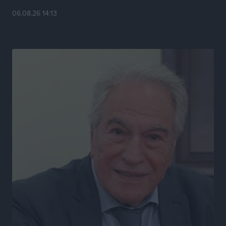
06.08.26 14:13
Η σιωπηρή παράταση του Ταμείου Ανάκαμψης για
την Ελλάδα
Ειδήσεις
•
πριν 6 ώρες
Το εκλογικό ρολόι του Μαξίμου χτυπά τέλη Μαΐου του
2027
Τοπικές Ειδήσεις
•
πριν 7 ώρες
ΦΟΔΣΑ Νοτίου Αιγαίου: «Δεν ζητάμε ασυλία – ζητάμε
θεσμική προστασία της αυτοδιοίκησης»
Τοπικές Ειδήσεις
•
πριν 7 ώρες
Στη διαδικασία της απευθείας διαπραγμάτευσης ο
Δήμος Ρόδου για τη ναυαγοσωστική κάλυψη των
παραλιών
Τοπικές Ειδήσεις
•
πριν 7 ώρες