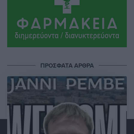
Στην ΑΑΔΕ ο Μητσοτάκης για το myAGRO: «Είναι μια
πολύ σημαντική ημέρα για τον πρωτογενή τομέα»
Ειδήσεις
•
πριν 4 ώρες
Ξενοδοχεία: Ανοδος 10% στον τζίρο με στάσιμες
διανυκτερεύσεις
Ειδήσεις
•
πριν 4 ώρες
ΠΡΟΣΦΑΤΑ ΑΡΘΡΑ
Οι πρώτες εικόνες του νέου Canadair που έρχεται
Ελλάδα και θα πετά και νύχτα
Ειδήσεις
•
πριν 4 ώρες
Premia Properties: Επενδύσεις άνω των 500 εκατ.
ευρώ σε ξενοδοχειακές μονάδες
Τοπικές Ειδήσεις
•
πριν 4 ώρες
Αυξήθηκαν οι Ελληνες που αποφάσισαν να
διακόψουν το κάπνισμα