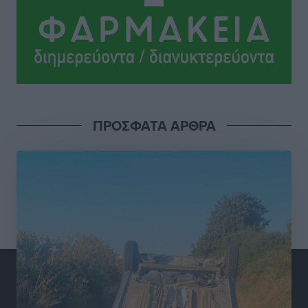
Αθλητικά
•
πριν 4 ώρες
Νέες ταυτότητες: Ποιοι πρέπει να τις αλλάξουν άμεσα
και ποιοι όχι
Ειδήσεις
•
πριν 4 ώρες
ΠΡΟΣΦΑΤΑ ΑΡΘΡΑ
Στον Ιπποκράτη η Μαρία Βλάχου
Αθλητικά
•
πριν 4 ώρες
Οικονομική ενίσχυση για συντήρηση στο κλειστό της
Καρπάθου
Αθλητικά
•
πριν 4 ώρες
Στάθης Αντωνάς: Ένα βήμα πριν από επαγγελματικό
συμβόλαιο πυγμαχίας με MTGP και BXGP για Ευρώπη
και Αυστραλία
Αθλητικά
•
πριν 4 ώρες