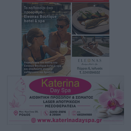
Ιππότες: Με το βλέμμα στραμμένο στο μέλλον
Αθλητικά
•
πριν 52 λεπτά
ΠΑΜΕ ΣΤΟΙΧΗΜΑ: Περισσότερα από 95 εκατομμύρια
ευρώ σε κέρδη μοίρασε τον Ιούλιο
Αθλητικά
•
πριν 1 ώρα
Ολοκλήρωση του έργου αναβάθμισης των
υποδομών του Νεστορίδειου Μελάθρου
Τοπικές Ειδήσεις
•
πριν 2 ώρες
Γ.Σ. Διαγόρας: Στα «κυανέρυθρα» ο Janni Pembe
Αθλητικά
•
πριν 3 ώρες
Σύλληψη 21χρονου για ναρκωτικά στη Ρόδο
Τοπικές Ειδήσεις
•
πριν 3 ώρες