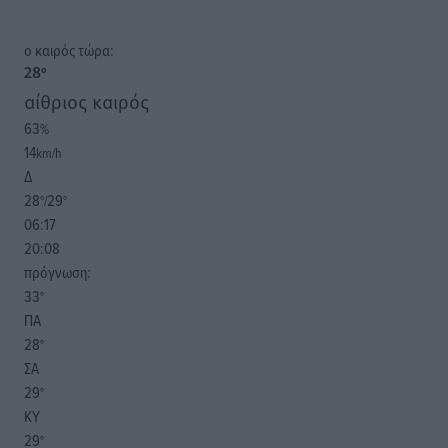
o καιρός τώρα:
28
°
αίθριος καιρός
63
%
14
km/h
Δ
28
29
°/
°
06:17
20:08
πρόγνωση:
33
°
ΠΑ
28
°
ΣΑ
29
°
ΚΥ
29
°