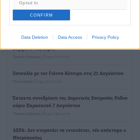
5χρονο παιδί
Opted In
Τοπικές Ειδήσεις
•
πριν 5 λεπτά
CONFIRM
“Η Ευρώπη αντιμετώπιζε το προσφυγικό σαν ταινία
τρόμου” – Η συγκλονιστική μαρτυρία της Χαρούλας
Data Deletion
Data Access
Privacy Policy
Γιασιράνη στον RV για τα γεγονότα που οδήγησαν στο
Σύμφωνο της Λέρου
Τοπικές Ειδήσεις
•
πριν 13 λεπτά
Συναυλία με τον Γιάννη Κότσιρα στις 21 Αυγούστου
Πολιτιστικά
•
πριν 23 λεπτά
Έκτακτη συνεδρίαση της Δημοτικής Επιτροπής Ρόδου
αύριο Παρασκευή 7 Αυγούστου
Τοπικές Ειδήσεις
•
πριν 26 λεπτά
ΑΕΡΑ: Δεν σταματάει να ενισχύεται, νέο απόκτημα ο
Μητρόπουλος