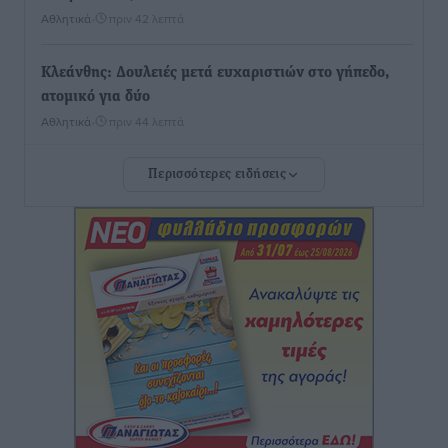
Αθλητικά
•
πριν 42 λεπτά
Κλεάνθης: Δουλειές μετά ευχαριστιών στο γήπεδο,
ατομικό για δύο
Αθλητικά
•
πριν 44 λεπτά
Περισσότερες ειδήσεις
Φοίβος: Εν αναμονή του Νίκου Λαζίδη
Αθλητικά
•
πριν 45 λεπτά
Ιάλυσος Β’: Νωρίς νωρίς μπήκαν στα βάσανα της
προετοιμασίας
Αθλητικά
•
πριν 47 λεπτά
Εθνικός Αρχίπολης: Μεγάλο βήμα προόδου η ίδρυση
Ακαδημίας
Αθλητικά
•
πριν 50 λεπτά