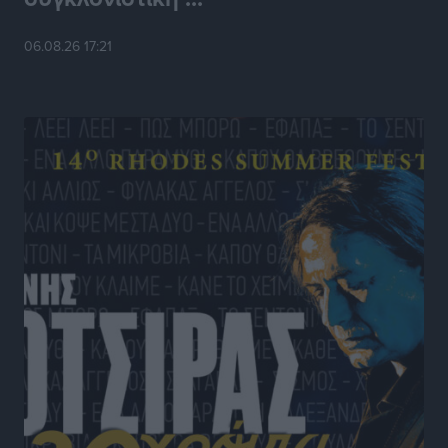
διανυκτερεύσεις
06.08.26 17:21
Ειδήσεις
•
πριν 6 ώρες
Οι πρώτες εικόνες του νέου Canadair που έρχεται
Ελλάδα και θα πετά και νύχτα
Ειδήσεις
•
πριν 6 ώρες
Premia Properties: Επενδύσεις άνω των 500 εκατ.
ευρώ σε ξενοδοχειακές μονάδες
Τοπικές Ειδήσεις
•
πριν 6 ώρες
Αυξήθηκαν οι Ελληνες που αποφάσισαν να
διακόψουν το κάπνισμα
Ειδήσεις
•
πριν 6 ώρες
Έκτακτο επίδομα παιδιού: Έως 10 Αυγούστου η
προθεσμία για ΑΦΜ – Ποιοι πάνε ταμείο